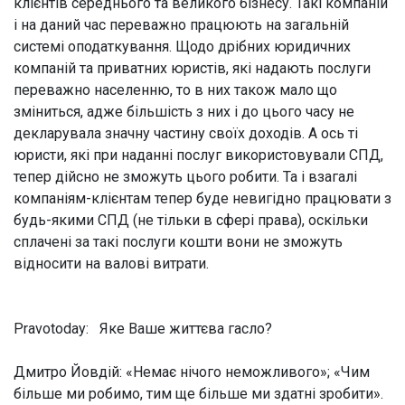
клієнтів середнього та великого бізнесу. Такі компаній
і на даний час переважно працюють на загальній
системі оподаткування. Щодо дрібних юридичних
компаній та приватних юристів, які надають послуги
переважно населенню, то в них також мало що
зміниться, адже більшість з них і до цього часу не
декларувала значну частину своїх доходів. А ось ті
юристи, які при наданні послуг використовували СПД,
тепер дійсно не зможуть цього робити. Та і взагалі
компаніям-клієнтам тепер буде невигідно працювати з
будь-якими СПД (не тільки в сфері права), оскільки
сплачені за такі послуги кошти вони не зможуть
відносити на валові витрати.
Pravotoday: Яке Ваше життєва гасло?
Дмитро Йовдій:
«Немає нічого неможливого»; «Чим
більше ми робимо, тим ще більше ми здатні зробити».