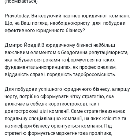
(посміхається).
Pravotoday: Ви керуючий партнер юридичної компанії.
Що, на Ваш погляд, необхідноюристу для побудови
ефективного юридичного бізнесу?
Дмитро Йовдій:
В юридичному бізнесі найбільш
важливим елементом є бездоганна репутаціяюриста,
яка набувається роками та формується на таких
фундаментальнихпринципах, як професіоналізм,
відданість справі, порядність тадобросовісність.
Для побудови успішного юридичного бізнесу, впершу
чергу, потрібно сформувати чітку стратегію, яка
включає в себе,як короткострокові, так і
довгострокові цілі компанії. Саме стратегіявизначає
подальшу спеціалізацію компанії, на яких клієнтів та
на якісфери бізнесу орієнтується компанія. Під
стратегію формуєтьсямаркетингова пролітика,