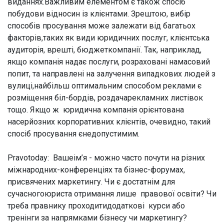
виданнях.Важливим елементом є також спосіб
побудови відносин із клієнтами. Зрештою, вибір
способів просування може залежати від багатьох
факторів,таких як види юридичних послуг, клієнтська
аудиторія, врешті, бюджеткомпанії. Так, наприклад,
якщо компанія надає послуги, розраховані намасовий
попит, та направлені на залучення випадкових людей з
вулиці,найбільш оптимальним способом реклами є
розміщення біл-бордів, роздачарекламних листівок
тощо. Якщо ж юридична компанія орієнтована
насерйозних корпоративних клієнтів, очевидно, такий
спосіб просування єнедопустимим.
Pravotoday: Вашеім’я - можно часто почути на різних
міжнародних-конференціях та бізнес-форумах,
присвячених маркетингу. Чи є достатнім для
сучасногоюриста отримання лише правової освіти? Чи
треба правнику проходитидодаткові курси або
тренінги за напрямками бізнесу чи маркетингу?