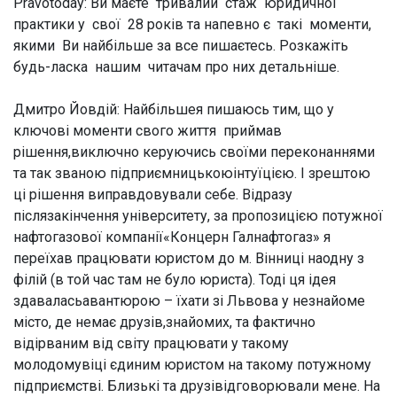
Pravotoday: Ви маєте тривалий стаж юридичної
практики у свої 28 років та напевно є такі моменти,
якими Ви найбільше за все пишаєтесь. Розкажіть
будь-ласка нашим читачам про них детальніше.
Дмитро Йовдій:
Найбільшея пишаюсь тим, що у
ключові моменти свого життя приймав
рішення,виключно керуючись своїми переконаннями
та так званою підприємницькоюінтуїцією. І зрештою
ці рішення виправдовували себе. Відразу
післязакінчення університету, за пропозицією потужної
нафтогазової компанії«Концерн Галнафтогаз» я
переїхав працювати юристом до м. Вінниці наодну з
філій (в той час там не було юриста). Тоді ця ідея
здаваласьавантюрою – їхати зі Львова у незнайоме
місто, де немає друзів,знайомих, та фактично
відірваним від світу працювати у такому
молодомувіці єдиним юристом на такому потужному
підприємстві. Близькі та друзівідговорювали мене. На