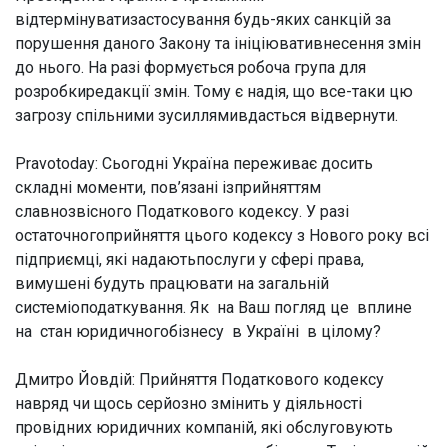
відтермінуватизастосування будь-яких санкцій за
порушення даного Закону та ініціювативнесення змін
до нього. На разі формується робоча група для
розробкиредакції змін. Тому є надія, що все-таки цю
загрозу спільними зусиллямивдасться відвернути.
Pravotoday: Сьогодні Україна переживає досить
складні моменти, пов’язані ізприйняттям
славнозвісного Податкового кодексу. У разі
остаточногоприйняття цього кодексу з Нового року всі
підприємці, які надаютьпослуги у сфері права,
вимушені будуть працювати на загальній
системіоподаткування. Як на Ваш погляд це вплине
на стан юридичногобізнесу в Україні в цілому?
Дмитро Йовдій:
Прийняття Податкового кодексу
навряд чи щось серйозно змінить у діяльності
провідних юридичних компаній, які обслуговують