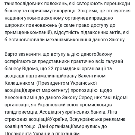
танепослідовних положень, які свторюють перешкоди
бізнесу та сприятимутькорупції. Зокрема, це стосується
надання уповноваженому органуневиправдано
широких повноважень (а саме право доступу до
приміщенькомпаній), відсутність підзаконних актів, які
б встановлювали механізмвиконання даного Закону.
Варто зазначити, що вступу в дію даногоЗакону
остерігаються представники практично всіх галузей
бізнесу.Відомо, що 22 громадські організації та
асоціації підтрималиініційовану Валентином
Калашником (Президентом Української
асоціаціїдирект маркетингу) пропозицію щодо
внесення змін до даного Закону.Серед них такі відомі
організації, як Український союз промисловців
тапідприємців, Асоціація українських банків, Ліга
страхових асоціаційУкраїни, Всеукраїнська рекламна
коаліція тощо. Дані організаціїзвернулись до
Президента України з проханням