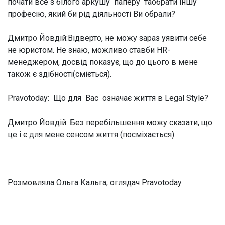
почати все з білого аркушу паперу таобрати іншу
професію, який би рід діяльності Ви обрали?
Дмитро Йовдій:
Відверто, не можу зараз уявити себе
не юристом. Не знаю, можливо ставби HR-
менеджером, досвід показує, що до цього в мене
також є здібності(сміється).
Pravotoday: Що для Вас означає життя в Legal Style?
Дмитро Йовдій:
Без перебільшення можу сказати, що
це і є для мене сенсом життя (посміхається).
Розмовляла Ольга Кальга, оглядач Pravotoday