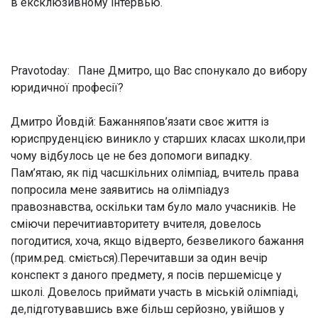
в ексклюзивному інтервью.
Pravotoday: Пане Дмитро, що Вас спонукало до вибору
юридичної професії?
Дмитро Йовдій:
Бажанняпов’язати своє життя із
юриспруденцією виникло у старших класах школи,при
чому відбулось це не без допомоги випадку.
Пам’ятаю, як під часшкільних олімпіад, вчитель права
попросила мене заявитись на олімпіадуз
правознавства, оскільки там було мало учасників. Не
сміючи перечитиавторитету вчителя, довелось
погодитися, хоча, якщо відверто, безвеликого бажання
(
прим.ред. сміється
).Перечитавши за один вечір
конспект з даного предмету, я посів першемісце у
школі. Довелось приймати участь в міській олімпіаді,
де,підготувавшись вже більш серйозно, увійшов у