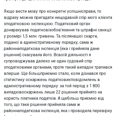
Якщо вести мову про конкретні успішнісправи, то
відразу можна пригадати нещодавній спір мого клієнта
зподатковою інспекцією. Податковий орган
донарахував податковізобов’язання та штрафні санкції
у розмірі 1,5 млн. гривень. Та післянашої скарги,
поданої в адміністративному порядку, сама ж
районнаподаткова інспекція (яка і прийняла дане
рішення) скасувала його. Всвоїй діяльності я
супроводжував далеко не один судовий спір
зподатковими органами, проте такий випадок трапився
вперше. Ще більшприємно стало, коли дізнався про
статистику оскаржень податковихповідомлень в
адміністративному порядку: за той період з 1 800
випадківоскаржень лише 22 рішення прийнято на
користь платника податків. А щебільш приємно від
того, що таке рішення прийняла сама ж
районнаподаткова інспекція, яка і проводила перевірку