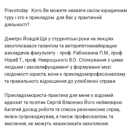
Pravotoday: Кого Ви можете назвати своїм юридичним
гуру і хто є прикладом для Вас у практичній
діяльності?
Дмитро Йовдій:
Ще у студентські роки на лекціях
захоплювався талантом та авторитетомнайкращих
викладачів факультету - проф. Рабіновича П.М., проф.
НораВ.Т., проф. Навроцького В.О.. Спілкування з цими
людьми і заклалифундамент у формуванні моєї
свідомості юриста, вони є прикладомпрофесіоналізму
та правильного відношення до улюбленої справи.
Прикладомюриста-практика для мене є відомий
адвокат та політик Сергій Власенко.Його неймовірно
багатий досвід роботи та список резонансних справ,
яківін супроводжував, а також професіоалізм, та
мислення, не можуть невикликати захоплення.