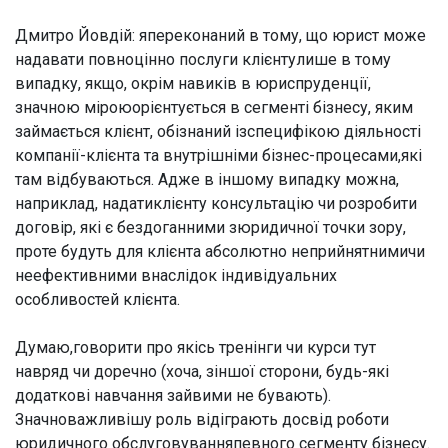
Дмитро Йовдій:
япереконаний в тому, що юрист може
надавати повноцінно послуги клієнтулише в тому
випадку, якщо, окрім навиків в юриспруденції,
значною міроюорієнтується в сегменті бізнесу, яким
займається клієнт, обізнаний ізспецифікою діяльності
компанії-клієнта та внутрішніми бізнес-процесами,які
там відбуваються. Адже в іншому випадку можна,
наприклад, надатиклієнту консультацію чи розробити
договір, які є бездоганними зюридичної точки зору,
проте будуть для клієнта абсолютно неприйнятнимичи
неефективними внаслідок індивідуальних
особливостей клієнта.
Думаю,говорити про якісь тренінги чи курси тут
навряд чи доречно (хоча, зіншої сторони, будь-які
додаткові навчання зайвими не бувають).
Значноважливішу роль відіграють досвід роботи
юридичного обслуговуванняпевного сегменту бізнесу.