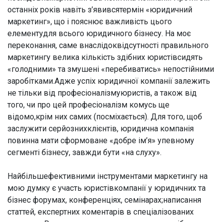
останніх років навіть з’явивсятермін «юридичний
маркетинг», що і пояснює важливість цього
елементудля всього юридичного бізнесу. На моє
переконання, саме внаслідоквідсутності правильного
маркетингу велика кількість здібних юристівсидять
«голодними» та змушені «перебиватись» непостійними
заробітками.Адже успіх юридичної компанії залежить
не тільки від професіоналізмуюристів, а також від
того, чи про цей професіоналізм комусь ще
відомо,крім них самих (посміхається). Для того, щоб
заслужити серйознихклієнтів, юридична компанія
повинна мати сформоване «добре ім’я» упевному
сегменті бізнесу, завжди бути «на слуху».
Найбільшефективними інструментами маркетингу на
мою думку є участь юристівкомпанії у юридичних та
бізнес форумах, конференціях, семінарах;написання
статтей, експертних коментарів в спеціалізованих