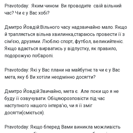
Pravotoday: Яким чином Ви проводите свій вільний
час? Чи є у Вас хобі?
Дмитро Йовдій:
Вільного часу надзвичайно мало. Якщо
й трапляється вільна хвилинка,стараюсь провести її з
сім’єю, друзями. Люблю спорт, футбол, великийтеніс.
Якщо вдається вирватись у відпустку, як правило,
подорожую поЄвропі.
Pravotoday: Які у Вас плани на майбутнє та чи є у Вас
мета, яку б Ви хотіли неодмінно досягти?
Дмитро Йовдій:
Звичайно, мета є. Але поки що я не
буду її озвучувати. Обіцяюрозповісти під час
наступного нашого інтерв’ю, чи я її зміг
досягти(сміється).
Pravotoday: Якщо бперед Вами виникла можливість