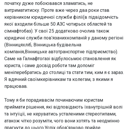
початку дуже побоювався зламатись, не
витриматитиску. Проте вже через два роки став
керівником юридичної служби філії(в підвідомчість
якої входили більше 50 АЗС чотирьох областей та
сімнафтобаз). У свої 25 додатково очолив також
юридичні служби пов’язанихкомпаній у даному регіоні
(Вінницяхліб, Вінницька будівельна
компанія,Вінницьке автотранспортне підприємство).
Саме на Галнафтогазі відбулосьмоє становлення як
юриста, і саме досвід роботи там допоміг
меніперебратись до столиці та стати тим, ким я є зараз.
Я вдячний своїмкерівникам та колегам, з якими я
працював.
Тому я би порадиввсім починаючим юристам
приймати рішення, які відповідають їхвнутрішній волі
та інтуїції, не керуватись усталеними стереотипами,
атакож чітко розуміти, чого вони хотять та неодмінно
прагнути до цього.Успіх обов’язково прийде.