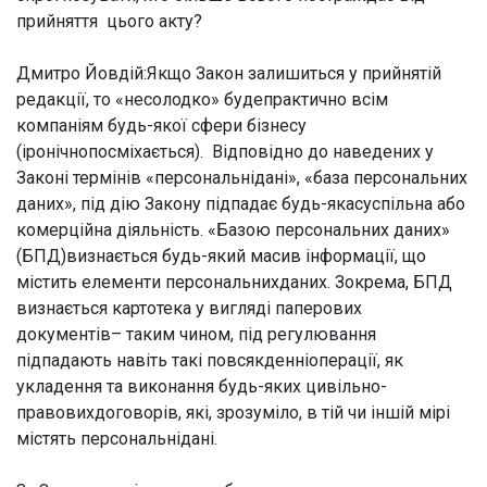
прийняття цього акту?
Дмитро Йовдій:
Якщо Закон залишиться у прийнятій
редакції, то «несолодко» будепрактично всім
компаніям будь-якої сфери бізнесу
(іронічнопосміхається). Відповідно до наведених у
Законі термінів «персональнідані», «база персональних
даних», під дію Закону підпадає будь-якасуспільна або
комерційна діяльність. «Базою персональних даних»
(БПД)визнається будь-який масив інформації, що
містить елементи персональнихданих. Зокрема, БПД
визнається картотека у вигляді паперових
документів– таким чином, під регулювання
підпадають навіть такі повсякденніоперації, як
укладення та виконання будь-яких цивільно-
правовихдоговорів, які, зрозуміло, в тій чи іншій мірі
містять персональнідані.