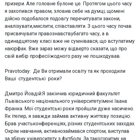
призери. Але головне булоне це. Протягом цього часу
я захопився правом, зловив себе на думці, щомені
дійсно подобалося подовгу перечитувати закони,
аналізувати,мислити, співставляти. З цього часу почав
присвячувати правознавствубагато часу, а в
одинадцятому класі вже не сумнівався, що вступатиму
наюрфак. Вже зараз можу відверто сказати, що про
свій вибір професіїжодного разу не пошкодував.
Pravotoday: Де Ви отримали освіту та як проходили
Ваші студентські роки?
Дмитро Йовдій:
Я закінчив юридичний факультет
Львівського національного університетуімені Івана
Франка. Мої студентські роки пройшли дуже насичено.
Як ітепер, я завжди займав активну життєву позицію.
Брав участьконференціях, різних студентських заходах.
Окрім навчання, активнозаймався спортом, виступав
за збірну університету з футболу. За такогоритму на