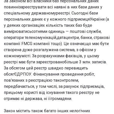
За Законом всі власники баз персональних даних
повиннізареєструвати всі наявні в них бази даних у
спеціальному державномуреєстрі. Сьогодні бази
персональних даних є у кожного підприємцяУкраїни (а
у деяких організаціях кількість таких баз буде
вимірюватисьсотнями одиниць — поштові служби,
оператори телекомунікацій,датацентри, банки, страхові
компанії FMCG компанії тощо). Це означає,що має бути
створена дуже розгалужена система, з офісом у
кожномумісті. За розрахунками фахівців, у цьому
реєстрі має бути зареєстрованобільше 3 млн. записів.
За обсягом цей реєстр швидко перевищить
обсягЄДРПОУ. Фінансування проведення робіт,
пов’язаних з реєстрацією таконтролем,
передбачається, у том числі, за рахунок підприємців,
прицьому користі від існування такого реєстру не
отримає ні держава, ні їїгромадяни.
Закон містить також багато інших нелогічних