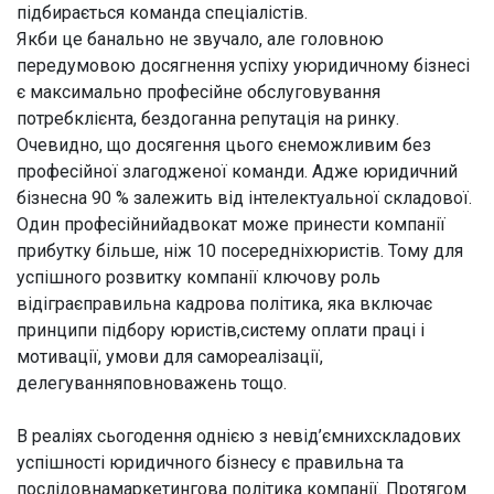
підбирається команда спеціалістів.
Якби це банально не звучало, але головною
передумовою досягнення успіху уюридичному бізнесі
є максимально професійне обслуговування
потребклієнта, бездоганна репутація на ринку.
Очевидно, що досягення цього єнеможливим без
професійної злагодженої команди. Адже юридичний
бізнесна 90 % залежить від інтелектуальної складової.
Один професійнийадвокат може принести компанії
прибутку більше, ніж 10 посередніхюристів. Тому для
успішного розвитку компанії ключову роль
відіграєправильна кадрова політика, яка включає
принципи підбору юристів,систему оплати праці і
мотивації, умови для самореалізації,
делегуванняповноважень тощо.
В реаліях сьогодення однією з невід’ємнихскладових
успішності юридичного бізнесу є правильна та
послідовнамаркетингова політика компанії. Протягом