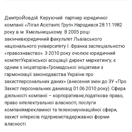
ДмитроЙовдій. Керуючий партнер юридичної
компанії «Лігал Асістантс Груп».Народився 28.11.1982
року в м. Хмельницькому. В 2005 році
закінчивюридичний факультет Львівського
національного університету І. Франка заспеціальністю
«правознавство». З 2010 року очолює юридичний
комітетУкраїнської асоціації директ маркетингу; є
одним з ініціаторів«Громадської ініціативи з
гармонізації законодавства України про
захистперсональних даних» (внесення змін до ЗУ «Про
Захист персональних данихвід 01.06.2010 року). Сфера
діяльності компанії – корпоративне,податкове право,
право інтелектуальної власності; послуги
компаніямрекламної та телекомунікаційної сфери,
захист інтересів підприємствдержавної форми
власності.