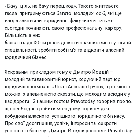
«Бачу ціль, не бачу перешкод». Такого життєвого
гасла притримуються багато молодих осіб, які ще
вчора закінчили юридичні факультети та вже
сьогодні починають свою професіональну кар’єру.
Більшість з них
бажають до 30-ти років досягти значних висот у своїй
спеціальності, зробити собі ім’я та відкрити власний
юридичний бізнес.
Яскравим прикладом тому є Дмитро Йовдій –
молодий та талановитий юрист, керуючий партнер
юридичної компанії «Лігал Асістанс Групп», про якого
можна з впевненістю сказати, що молодим всюди є у
нас дорога. З нашим гостем Pravotoday говорив про те,
що необхідно зробити молодому юристу для
побудови власного успішного юридичного бізнесу.
Про свої досягнення, успіхи, інтереси та секрети
успішного бізнесу Дмитро Йовдій розповів Pravotoday