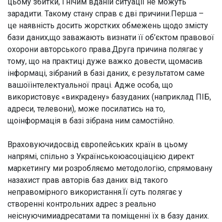
цьому збитки, і нічим вданій ситуації не можуть
зарадити. Такому стану справ є дві причини.Перша –
це наявність досить жорстких обмежень щодо змісту
бази даних,що заважають визнати її об’єктом правової
охорони авторського права.Друга причина полягає у
тому, що на практиці дуже важко довести, щомасив
інформаці, зібраний в базі даних, є результатом саме
вашоїінтелектуальної праці. Адже особа, що
використовує «викрадену» базуданих (наприклад ПІБ,
адреси, телевони), може посилатись на то,
щоінформація в базі зібрана ним самостійно.
Враховуючидосвід європейських країн в цьому
напрямі, спільно з Українськоюасоціацією директ
маркетингу ми розробляємо методологію, спрямовану
назахист прав авторів баз даних від такого
неправомірного використання.Її суть полягає у
створенні контрольних адрес з реально
неіснуючимиадресатами та поміщенні їх в базу даних.