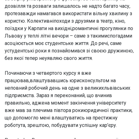
дозвілля та розваги залишалось не надто багато часу,
протезавжди намагався використати вільну хвилину з
користю. Колективніпоходи з друзями в театр, кіно,
поїздки у Карпати на вихідні,романтичні прогулянки по
Львову у теплі літні вечори – саме з такимиспогадами
асоціюється моє студентське життя. До речі, саме
устудентські роки я познайомився зі своєю дружиною,
без якої тепер неуявляю свого життя.
Починаючи з четвертого курсу я вже
працював,влаштувавшись юрисконсультом на
неповний робочий день на одне з великихльвівських
підприємств. Зараз я переконаний, що вчинив
правильно, аджена момент закінчення університету
вже мав за плечима півтора рокиюридичної практики,
що допомогло мені влаштуватись на престижну
роботута, зрештою, побудувати успішну кар’єру.