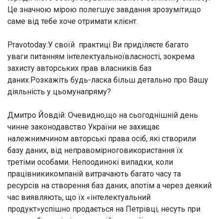
Це значною мірою полегшує завдання зрозуміти,що
саме від тебе хоче отримати клієнт.
Pravotoday:У своїй практиці Ви приділяєте багато
уваги питанням інтелектуальноївласності, зокрема
захисту авторських прав власників баз
даних.Розкажіть будь-ласка більш детально про Вашу
діяльність у цьомунапряму?
Дмитро Йовдій:
Очевидно,що на сьогоднішній день
чинне законодавство України не захищає
належнимчином авторські права осіб, які створили
базу даних, від неправомірноговикористання їх
третіми особами. Непоодинокі випадки, коли
працівникикомпаній витрачають багато часу та
ресурсів на створення баз даних, апотім а через деякий
час виявляють, що їх «інтелектуальний
продукт»успішно продається на Петрівці, несуть при