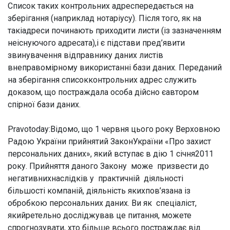
Список таких контрольних адреспередається на
зберігання (наприклад нотаріусу). Після того, як на
такіадреси починають приходити листи (із зазначенням
неіснуючого адресата),і є підстави пред’явити
звинувачення відправнику даних листів
внеправомірному використанні бази даних. Переданий
на зберігання списокконтрольних адрес служить
доказом, що постраждала особа дійсно єавтором
спірної бази даних.
Pravotoday:Відомо, що 1 червня цього року Верховною
Радою України прийнятий ЗаконУкраїни «Про захист
персональних даних», який вступає в дію 1 січня2011
року. Прийняття даного Закону може призвести до
негативнихнаслідків у практичній діяльності
більшості компаній, діяльність якихпов’язана із
обробкою персональних даних. Ви як спеціаліст,
якийретельно досліджував це питання, можете
спрогнозувати, хто більше всього постраждає від