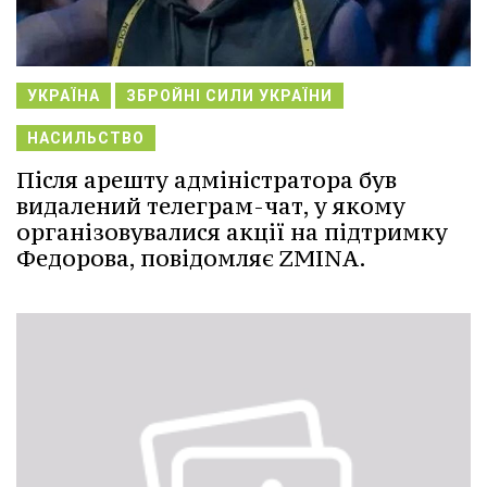
УКРАЇНА
ЗБРОЙНІ СИЛИ УКРАЇНИ
НАСИЛЬСТВО
Після арешту адміністратора був
видалений телеграм-чат, у якому
організовувалися акції на підтримку
Федорова, повідомляє ZMINA.