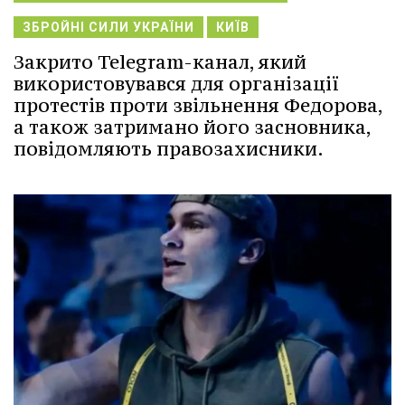
ЗБРОЙНІ СИЛИ УКРАЇНИ
КИЇВ
Закрито Telegram-канал, який
використовувався для організації
протестів проти звільнення Федорова,
а також затримано його засновника,
повідомляють правозахисники.