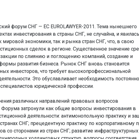
еский форум СНГ — ЕС EUROLAWYER-2011. Тема нынешнего
ктах инвестирования в страны СНГ, не случайна, и явилас
 мировой экономики, так и рынка стран СНГ, что, в свою
естиционных сделок в регионе. Существенное значение ср
закции по слиянию и поглощению компаний, создание и
формы развития бизнеса. Рынок СНГ вновь становится
ных инвесторов, что требует высокопрофессиональной
ятельности. Это обуславливает необходимость постоянн
 специалистов юридической профессии.
ения различных направлений правовых вопросов
 Форума затронули как общие вопросы инвестирования в
стиционной деятельности: антимонопольную практику и за
странах СНГ; прецедентную практику по корпоративному п
в со сторонами из стран СНГ; развитие инфраструктурных
ждународных холдинговых структур, вопросы соответствия