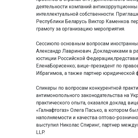
деятельности компаний антикоррупционны
интеллектуальной собственности. Приглаш
Республики Беларусь Виктор Каменков пе
грамоту за организацию мероприятия.
Сессиюпо основным вопросам иностранны
Александр Лавринович. Докладчиками в р
юстиции Российской Федерации,представи
ЕленаБорисенко; вице-президент по прав
Ибрагимов, а также партнер юридической 
Спикеры по вопросам конкурентной практи
антимонопольного законодательства на Укра
практического опыта, оказался доклад ви
«Галнафтогаз» Олега Пасько, в котором б
наполняемости и качества оптово-розничн
выступил Николас Спиринг, партнер междун
LLP.