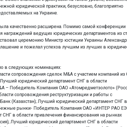
ежной юридической практики, безусловно, благоприятно
едоставляемых на Украине.
 была качественно расширена. Помимо самой конференции
 награждений ведущих юридических департаментов из с
иветствовал церемонию Министр юстиции Украины Александр
глашение и пожелал успехов лучшим из лучших в юридиче
ло в следующих номинациях:
асти сопровождения сделок M&A с участием компаний из 
 Лучший юридический департамент СНГ в области
 – Победитель Компания ОАО «Атомредметзолото» (Росс
ласти сопровождения реструктуризации и работы с
анк (Казахстан); Лучший юридический департамент СНГ в
убежные рынки- Победитель Компания ОАО «ИНТЕР РАО ЕЭ
т СНГ в области привлечения финансирования на рынках
сия); Лучший юридический департамент СНГ в области