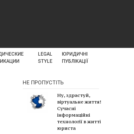
ДИЧЕСКИЕ
LEGAL
ЮРИДИЧНІ
ЛИКАЦИИ
STYLE
ПУБЛІКАЦІЇ
НЕ ПРОПУСТІТЬ
Ну, здрастуй,
віртуальне життя!
Сучасні
інформаційні
технології в житті
юриста