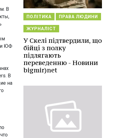
м. В
кты,
ПОЛІТИКА
ПРАВА ЛЮДИНИ
ь
ЖУРНАЛІСТ
ым
У Скелі підтвердили, що
ки ЮФ
бійці з полку
підлягають
переведенню - Новини
анах
bigmir)net
rs. В
ие на
го
ло
 что