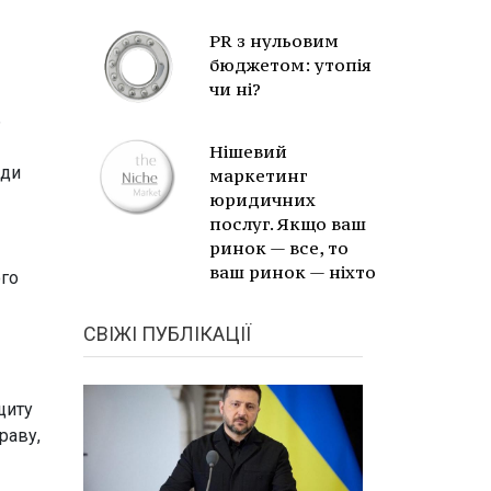
PR з нульовим
бюджетом: утопія
чи ні?
ь
Нішевий
еди
маркетинг
юридичних
послуг. Якщо ваш
ринок — все, то
ваш ринок — ніхто
ого
СВІЖІ ПУБЛІКАЦІЇ
щиту
раву,