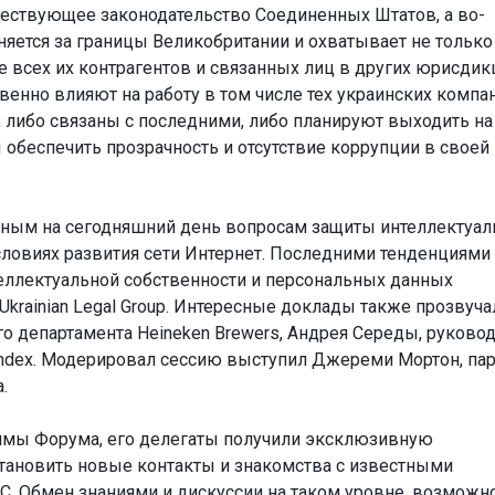
вествующее законодательство Соединенных Штатов, а во-
аняется за границы Великобритании и охватывает не только
е всех их контрагентов и связанных лиц в других юрисдик
венно влияют на работу в том числе тех украинских компан
 либо связаны с последними, либо планируют выходить на
 обеспечить прозрачность и отсутствие коррупции в своей
ьным на сегодняшний день вопросам защиты интеллектуал
словиях развития сети Интернет. Последними тенденциями
теллектуальной собственности и персональных данных
krainian Legal Group. Интересные доклады также прозвуча
о департамента Heineken Brewers, Андрея Середы, руково
andex. Модерировал сессию выступил Джереми Мортон, па
.
ммы Форума, его делегаты получили эксклюзивную
тановить новые контакты и знакомства с известными
С. Обмен знаниями и дискуссии на таком уровне, возможн