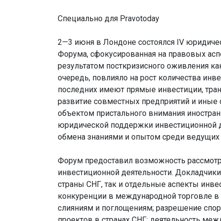
Специально для Pravotoday
2—3 июня в Лондоне состоялся IV юридич
Форума, сфокусированная на правовых аспе
результатом посткризисного оживления как
очередь, повлияло на рост количества инв
последних имеют прямые инвестиции, тран
развитие совместных предприятий и иные 
объектом пристального внимания иностран
юридической поддержки инвестиционной де
обмена знаниями и опытом среди ведущих
Форум предоставил возможность рассмотр
инвестиционной деятельности. Докладчики
страны СНГ, так и отдельные аспекты инве
конкуренции в международной торговле в 
слияниям и поглощениям; разрешение споро
проектов в странах СНГ; деятельность ме