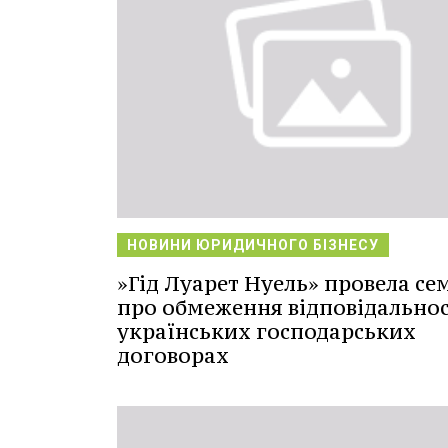
НОВИНИ ЮРИДИЧНОГО БІЗНЕСУ
»Гід Луарет Нуель» провела се
про обмеження відповідальнос
українських господарських
договорах