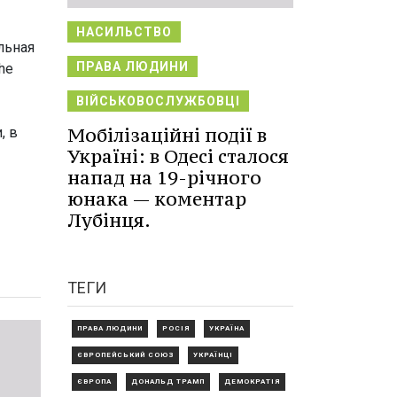
НАСИЛЬСТВО
льная
ПРАВА ЛЮДИНИ
he
ВІЙСЬКОВОСЛУЖБОВЦІ
Мобілізаційні події в
, в
Україні: в Одесі сталося
напад на 19-річного
юнака — коментар
Лубінця.
ТЕГИ
ПРАВА ЛЮДИНИ
РОСІЯ
УКРАЇНА
ЄВРОПЕЙСЬКИЙ СОЮЗ
УКРАЇНЦІ
ЄВРОПА
ДОНАЛЬД ТРАМП
ДЕМОКРАТІЯ