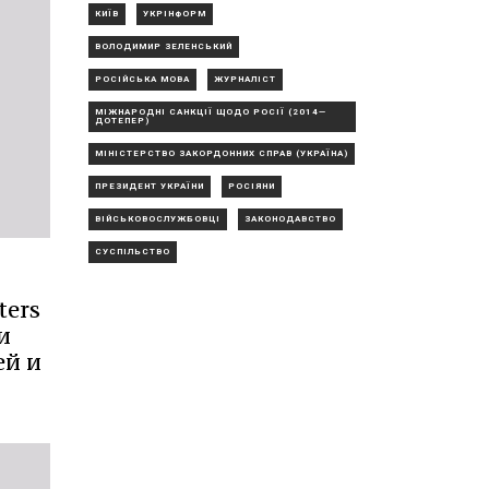
КИЇВ
УКРІНФОРМ
ВОЛОДИМИР ЗЕЛЕНСЬКИЙ
РОСІЙСЬКА МОВА
ЖУРНАЛІСТ
МІЖНАРОДНІ САНКЦІЇ ЩОДО РОСІЇ (2014—
ДОТЕПЕР)
МІНІСТЕРСТВО ЗАКОРДОННИХ СПРАВ (УКРАЇНА)
ПРЕЗИДЕНТ УКРАЇНИ
РОСІЯНИ
ВІЙСЬКОВОСЛУЖБОВЦІ
ЗАКОНОДАВСТВО
СУСПІЛЬСТВО
ters
и
ей и