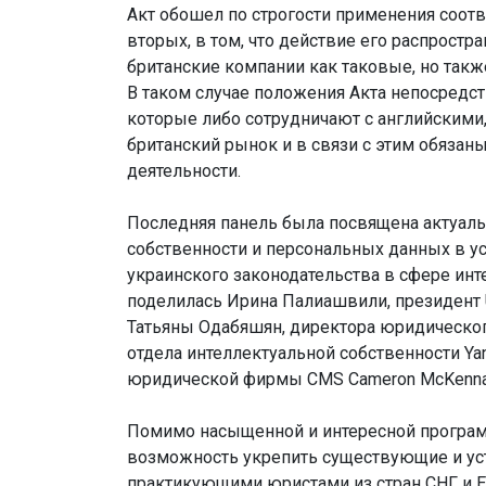
Акт обошел по строгости применения соот
вторых, в том, что действие его распростр
британские компании как таковые, но такж
В таком случае положения Акта непосредст
которые либо сотрудничают с английскими,
британский рынок и в связи с этим обязаны
деятельности.
Последняя панель была посвящена актуал
собственности и персональных данных в у
украинского законодательства в сфере ин
поделилась Ирина Палиашвили, президент U
Татьяны Одабяшян, директора юридическог
отдела интеллектуальной собственности Y
юридической фирмы CMS Cameron McKenna
Помимо насыщенной и интересной програ
возможность укрепить существующие и ус
практикующими юристами из стран СНГ и Е