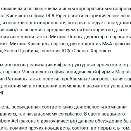
 слияниям и поглощениям и иным корпоративным вопроса
ист Киевского офиса DLA Piper осветила юридические аспе
, и основные договоренности, которые следует определит
слиянию/поглощению предсказуемо и благоприятно для ее
ессии выступили также Михаил Попов, директор по правов
и», Михаил Казанцев, партнер, руководитель M&A практи
», Елена Щербина, советник ЮФ «Саенко Харенко».
м вопросов реализации инфраструктурных проектов в стр
, партнер Московского офиса юридической фирмы Magiste
дин Ратников также осветил проблемные вопросы, влияющ
редложениями в отношении возможных вариантов успешно
НГ.
нель, посвященная соответствию деятельности компании
аниям, так называемому compliance. В свете недавнего
ibery Act (закона о взяточничестве) данное обсуждение бы
та, помимо прочих новшевств, состоит, во-первых, в том,