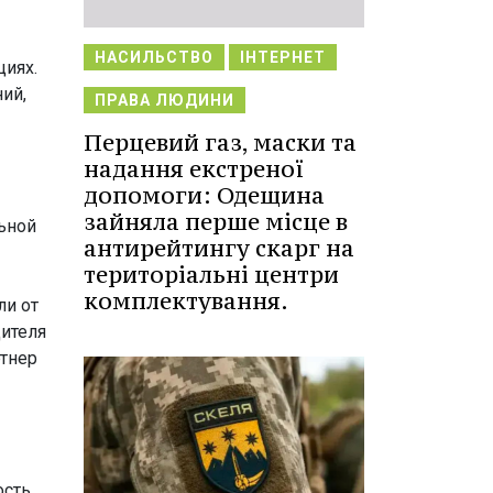
НАСИЛЬСТВО
ІНТЕРНЕТ
циях.
ий,
ПРАВА ЛЮДИНИ
Перцевий газ, маски та
надання екстреної
допомоги: Одещина
зайняла перше місце в
ьной
антирейтингу скарг на
територіальні центри
комплектування.
ли от
дителя
ртнер
ость