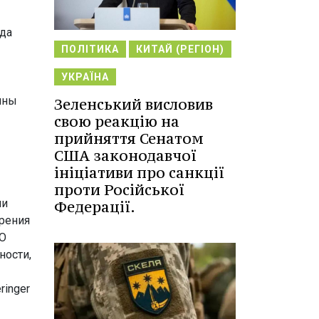
уда
ПОЛІТИКА
КИТАЙ (РЕГІОН)
УКРАЇНА
ины
Зеленський висловив
свою реакцію на
прийняття Сенатом
США законодавчої
ініціативи про санкції
проти Російської
ии
Федерації.
зрения
АО
ности,
ringer