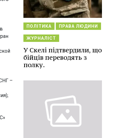
ПОЛІТИКА
ПРАВА ЛЮДИНИ
 в
тран
ЖУРНАЛІСТ
У Скелі підтвердили, що
ской
бійців переводять з
полку.
СНГ –
ия);
С»