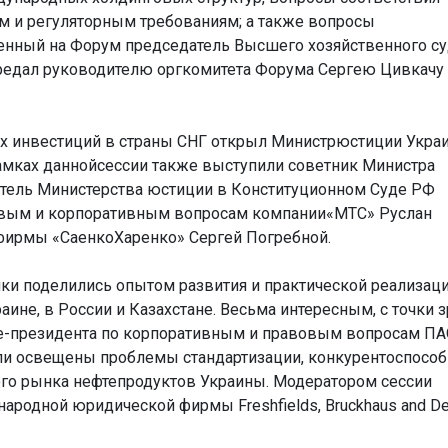
м и регуляторным требованиям; а также вопросы
енный на Форум председатель Высшего хозяйственного с
редал руководителю оргкомитета Форума Сергею Цивкачу
х инвестиций в страны СНГ открыл Министрюстиции Укра
амках даннойсессии также выступили советник Министра
тель Министерства юстиции в Конституционном Суде РФ
овым и корпоративным вопросам компании«МТС» Руслан
фирмы «СаенкоХаренко» Сергей Погребной.
ки поделились опытом развития и практической реализац
ине, в России и Казахстане. Весьма интересным, с точки 
це-президента по корпоративным и правовым вопросам П
ыли освещены проблемы стандартизации, конкурентоспособ
ого рынка нефтепродуктов Украины. Модератором сессии
ародной юридической фирмы Freshfields, Bruckhaus and De