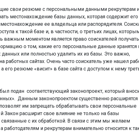
ющие свои резюме с персональными данными рекрутерам 
нать местонахождение базы данных, которая содержит его
 местонахождение ее владельца или распорядителя. Соиск
тупа к такой базе и, в частности, о третьих лицах, которы
ь важным моментом является право соискателей получать
рмацию о том, какие его персональные данные хранятся 
х данных или полностью удалить их из базы. Это важно,
а работных сайтах. Очень часто соискатель уже нашел раб
а его резюме «висит» в базе сайта с доступом к нему трет
 был подан соответствующий законопроект, который внос
анных». Данным законопроектом существенно расширятся
позволят им запрещать обрабатывать свои персональные
й Закон расширит свое влияние не только на базы
 связанные с их обработкой. В связи с этим мы желаем
, а работодателям и рекрутерам внимательно относится к та