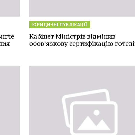
ЮРИДИЧНІ ПУБЛІКАЦІЇ
ынче
Кабінет Міністрів відмінив
ния
обов’язкову сертифікацію готелі