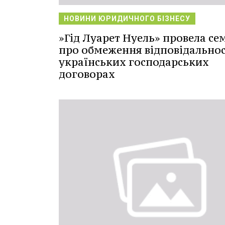
НОВИНИ ЮРИДИЧНОГО БІЗНЕСУ
»Гід Луарет Нуель» провела се
про обмеження відповідальнос
українських господарських
договорах