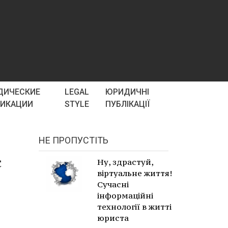
ДИЧЕСКИЕ
LEGAL
ЮРИДИЧНІ
ЛИКАЦИИ
STYLE
ПУБЛІКАЦІЇ
НЕ ПРОПУСТІТЬ
с
Ну, здрастуй,
віртуальне життя!
Сучасні
інформаційні
технології в житті
юриста