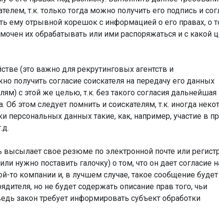
телем, т.к. только тогда можно получить его подпись и сог
ь ему отрывной корешок с информацией о его правах, о т
номочен их обрабатывать или ими распоряжаться и с какой 
стве (это важно для рекрутинговых агентств и
но получить согласие соискателя на передачу его данных
м) с этой же целью, т.к. без такого согласия дальнейшая
 Об этом следует помнить и соискателям, т.к. иногда нек
и персональных данных такие, как, например, участие в п
.д.
ль высылает свое резюме по электронной почте или регист
или нужно поставить галочку) о том, что он дает согласие н
й-то компании и, в лучшем случае, такое сообщение будет
дителя, но не будет содержать описание прав того, чьи
едь закон требует информировать субъект обработки