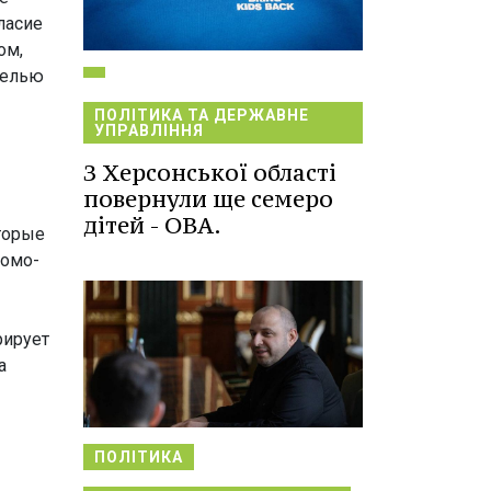
ласие
ом,
целью
ПОЛІТИКА ТА ДЕРЖАВНЕ
УПРАВЛІННЯ
З Херсонської області
повернули ще семеро
дітей - ОВА.
оторые
ромо-
рирует
а
ПОЛІТИКА