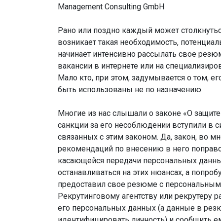
Management Consulting GmbH
Рано или поздно каждый может столкнутьс
возникает такая необходимость, потенциа
начинает интенсивно рассылать свое резю
вакансии в интернете или на специализир
Мало кто, при этом, задумывается о том, 
быть использованы не по назначению.
Многие из нас слышали о законе «О защите
санкции за его несоблюдении вступили в си
связанных с этим законом. Да, закон, во м
рекомендаций по внесению в него поправок
касающейся передачи персональных данных
останавливаться на этих нюансах, а попробу
предоставил свое резюме с персональными
Рекрутинговому агентству или рекрутеру р
его персональных данных (а данные в резю
идентифицировать личность) и сообщить ем