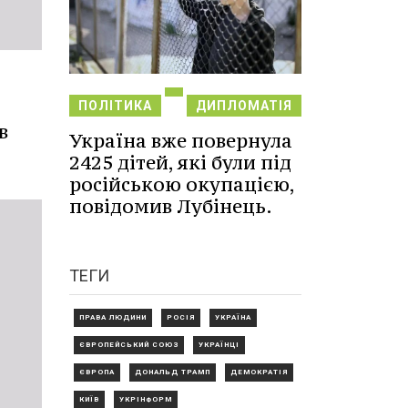
ПОЛІТИКА
ДИПЛОМАТІЯ
в
Україна вже повернула
2425 дітей, які були під
російською окупацією,
повідомив Лубінець.
ТЕГИ
ПРАВА ЛЮДИНИ
РОСІЯ
УКРАЇНА
ЄВРОПЕЙСЬКИЙ СОЮЗ
УКРАЇНЦІ
ЄВРОПА
ДОНАЛЬД ТРАМП
ДЕМОКРАТІЯ
КИЇВ
УКРІНФОРМ