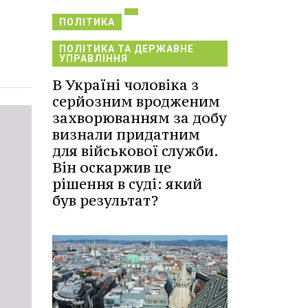
ПОЛІТИКА
ПОЛІТИКА ТА ДЕРЖАВНЕ
УПРАВЛІННЯ
В Україні чоловіка з
серйозним вродженим
захворюванням за добу
визнали придатним
для військової служби.
Він оскаржив це
рішення в суді: який
був результат?