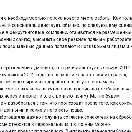
я с необходимостью поиска нового места работы. Как тол
льный соискатель действует, обычно, по следующему сцена
ме в рекрутинговые компании, отзываться на размещенны
ованных сайтах, высылать свое резюме прямым работодате
его персональные данные попадают к незнакомым лицам и 
 персональных данных», который действует с января 2011 г
лу с июня 2012 года, но не многие знают о своих правах,
ногом, еще сырой и недоработанный, уже есть масса
, много нюансов не учтено и не прописано (особенно в час
 через интернет и электронную почту). Мы не будем
ем разобраться с тем, что происходит после того, как соис
 данными и какие у него есть права.
аботодателя важно получить согласие соискателя на обрабо
ме относятся к персональным, т.к. по ним можно
у о его правах под расписку. Выполнить данное требовани