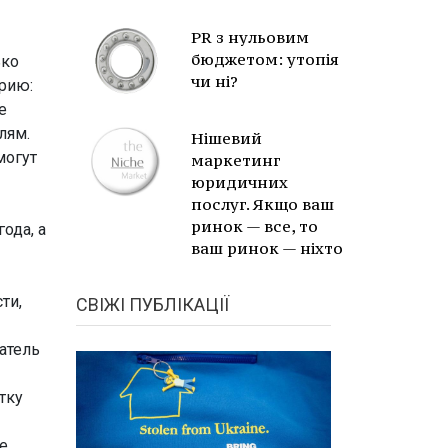
PR з нульовим
бюджетом: утопія
ько
чи ні?
рию:
е
лям.
Нішевий
могут
маркетинг
юридичних
послуг. Якщо ваш
ринок — все, то
ода, а
ваш ринок — ніхто
ти,
СВІЖІ ПУБЛІКАЦІЇ
катель
тку
е