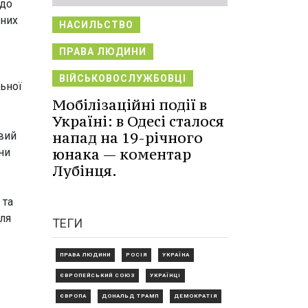
 до
тних
НАСИЛЬСТВО
ПРАВА ЛЮДИНИ
ВІЙСЬКОВОСЛУЖБОВЦІ
ьної
Мобілізаційні події в
Україні: в Одесі сталося
напад на 19-річного
вий
юнака — коментар
ни
Лубінця.
 та
ля
ТЕГИ
ПРАВА ЛЮДИНИ
РОСІЯ
УКРАЇНА
ЄВРОПЕЙСЬКИЙ СОЮЗ
УКРАЇНЦІ
ЄВРОПА
ДОНАЛЬД ТРАМП
ДЕМОКРАТІЯ