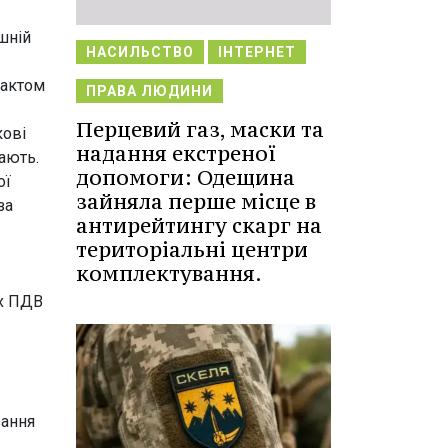
шній
НАСИЛЬСТВО
ІНТЕРНЕТ
рактом
ПРАВА ЛЮДИНИ
Перцевий газ, маски та
кові
надання екстреної
ають.
допомоги: Одещина
ої
зайняла перше місце в
за
антирейтингу скарг на
територіальні центри
комплектування.
ах ПДВ
вання