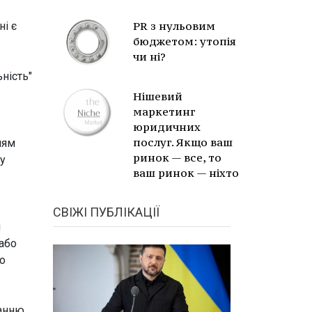
PR з нульовим
і є
бюджетом: утопія
чи ні?
ність"
Нішевий
маркетинг
юридичних
послуг. Якщо ваш
ням
ринок — все, то
у
ваш ринок — ніхто
СВІЖІ ПУБЛІКАЦІЇ
и
 або
о
ванню