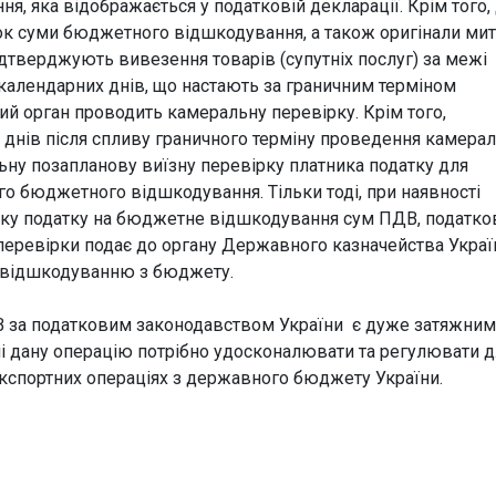
 яка відображається у податковій декларації. Крім того,
ок суми бюджетного відшкодування, а також оригінали ми
ідтверджують вивезення товарів (супутніх послуг) за межі
0 календарних днів, що настають за граничним терміном
ий орган проводить камеральну перевірку. Крім того,
 днів після спливу граничного терміну проведення камерал
ьну позапланову виїзну перевірку платника податку для
го бюджетного відшкодування. Тільки тоді, при наявності
тнику податку на бюджетне відшкодування сум ПДВ, податко
я перевірки подає до органу Державного казначейства Украї
є відшкодуванню з бюджету.
 за податковим законодавством України є дуже затяжним
ні дану операцію потрібно удосконалювати та регулювати д
кспортних операціях з державного бюджету України.