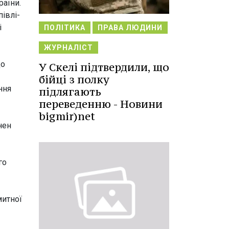
раїни.
півлі-
і
ПОЛІТИКА
ПРАВА ЛЮДИНИ
ЖУРНАЛІСТ
що
У Скелі підтвердили, що
бійці з полку
ння
підлягають
переведенню - Новини
bigmir)net
нен
го
митної