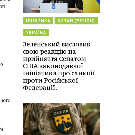
ті.
ПОЛІТИКА
КИТАЙ (РЕГІОН)
УКРАЇНА
Зеленський висловив
свою реакцію на
прийняття Сенатом
до
США законодавчої
ініціативи про санкції
проти Російської
Федерації.
тного
,
ої