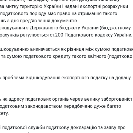
за митну територію України і надані експортні розрахунки
податкового періоду має право на отримання такого
ів з дня пред'явлення документів.
дшкодування з Державного бюджету України (бюджетному
рахунків регулюється ст.200 Податкового кодексу України.
дшкодуванню визначається як різниця між сумою податков
у та сумою податкового кредиту такого звітного (податково
їть проблема відшкодування експортного податку на додану
 на адресу податкових органів через велику заборгованіст
податковим законодавством передбачено дуже багато
ету.
 податкової служби податкову декларацію та заяву про