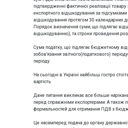
підтвердженні фактичної реалізації товару 
експортного відшкодування за підсумками 
відшкодування протягом 30 календарних дн
Порядок визначення суми, що підлягає ві
відшкодуванню), та строки проведення роз
Сума податку, що підлягає бюджетному ві
зобов'язання звітного(податкового) період
періоду.
На сьогодні в Україні найбільш гостро сто
вартість.
Дане питання викликає все більше нарікань
перед справжніми експортерами. А також 
формальностей для отримання ПДВ з бюдж
Це насамперед подача до органу державної