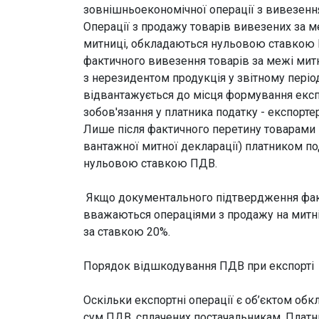
зовнішньоекономічної операції з вивезення 
Операції з продажу товарів вивезених за ме
митниці, обкладаються нульовою ставкою 
фактичного вивезення товарів за межі митно
з нерезидентом продукція у звітному період
відвантажується до місця формування експо
зобов'язання у платника податку - експорт
Лише після фактичного перетину товарами
вантажної митної декларації) платником по
нульовою ставкою ПДВ.
Якщо документального підтвердження факти
вважаються операціями з продажу на митній
за ставкою 20%.
Порядок відшкодування ПДВ при експорті
Оскільки експортні операції є об’єктом о
сум ПДВ, сплачених постачальникам. Платн