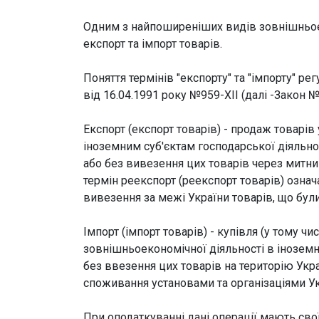
Одним з найпоширеніших видів зовнішньоеко
експорт та імпорт товарів.
Поняття термінів "експорту" та "імпорту" р
від 16.04.1991 року №959-ХІІ (далі -Закон №
Експорт (експорт товарів) - продаж товарі
іноземним суб'єктам господарської діяльно
або без вивезення цих товарів через митн
термін реекспорт (реекспорт товарів) означ
вивезення за межі України товарів, що були
Імпорт (імпорт товарів) - купівля (у тому 
зовнішньоекономічної діяльності в іноземни
без ввезення цих товарів на територію Укр
споживання установами та організаціями У
При оподаткуванні дані операції мають сво