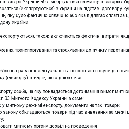
ї території України або імпортуються на митну територію Ук
возяться (експортуються) з України на підставі договору ку
ни, яку було фактично сплачено або яка підлягає сплаті за ц
дону України.
 (експортуються), також включаються фактичні витрати, як
ження, транспортування та страхування до пункту перетина
об'єктів права інтелектуальної власності, які покупець пови
у (експорту) товарів, які оцінюються.
порту особа, на яку покладається дотримання вимог митно
. 83 Митного Кодексу України, а саме:
 у митному режимі експорту, документи на такі товари;
до закону обкладаються товари під час вивезення за межі 
у;
подати митному органу дозвіл на проведення