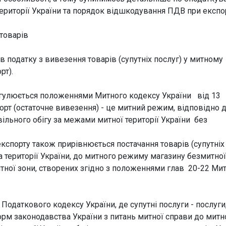
ериторії України та порядок відшкодування ПДВ при експор
товарів
в податку з вивезення товарів (супутніх послуг) у митному
рт).
регулюється положеннями Митного кодексу України від 13
орт (остаточне вивезення) - це митний режим, відповідно 
вільного обігу за межами митної території України без
кспорту також прирівнюється постачання товарів (супутніх
на території України, до митного режиму магазину безмитної
митної зони, створених згідно з положеннями глав 20-22 Ми
 Податкового кодексу України, де супутні послуги - послуги
орм законодавства України з питань митної справи до митн