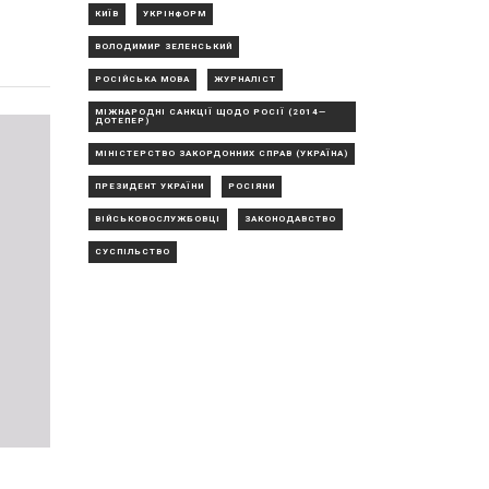
КИЇВ
УКРІНФОРМ
ВОЛОДИМИР ЗЕЛЕНСЬКИЙ
РОСІЙСЬКА МОВА
ЖУРНАЛІСТ
МІЖНАРОДНІ САНКЦІЇ ЩОДО РОСІЇ (2014—
ДОТЕПЕР)
МІНІСТЕРСТВО ЗАКОРДОННИХ СПРАВ (УКРАЇНА)
ПРЕЗИДЕНТ УКРАЇНИ
РОСІЯНИ
ВІЙСЬКОВОСЛУЖБОВЦІ
ЗАКОНОДАВСТВО
СУСПІЛЬСТВО