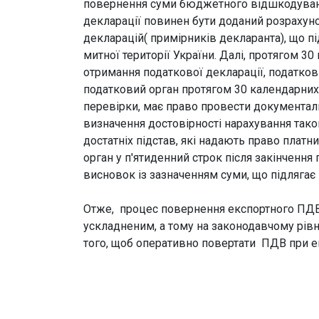
повернення суми бюджетного відшкодування,
декларації повинен бути доданий розрахун
декларацій( примірників декларанта), що п
митної території України. Далі, протягом 3
отримання податкової декларації, податков
податковий орган протягом 30 календарних
перевірки, має право провести документал
визначення достовірності нарахування тако
достатніх підстав, які надають право пла
орган у п'ятиденний строк після закінченн
висновок із зазначенням суми, що підляга
Отже, процес повернення експортного ПДВ
ускладненим, а тому на законодавчому рів
того, щоб оперативно повертати ПДВ при е