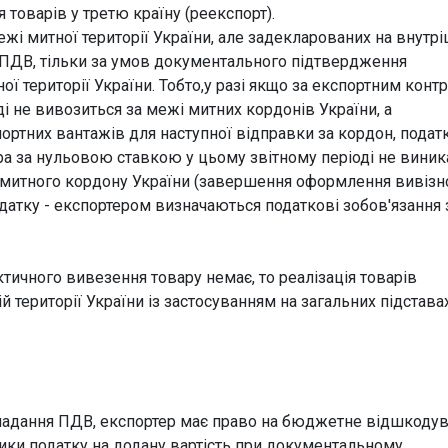
товарів у третю країну (реекспорт).
жі митної території України, але задекларованих на внутрі
ПДВ, тільки за умов документального підтвердження
ї території України. Тобто,у разі якщо за експортним конт
і не вивозиться за межі митних кордонів України, а
ртних вантажів для наступної відправки за кордон, подат
ера за нульовою ставкою у цьому звітному періоді не виник
 митного кордону України (завершення оформлення вивізн
датку - експортером визначаються податкові зобов'язання 
чного вивезення товару немає, то реалізація товарів
 території України із застосуванням на загальних підстав
бкладання ПДВ, експортер має право на бюджетне відшкоду
ики податку на додану вартість при документальному