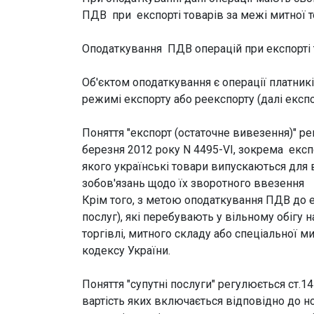
ПДВ при експорті товарів за межі митної т
Оподаткування ПДВ операцій при експорті 
Об'єктом оподаткування є операції платникі
режимі експорту або реекспорту (далі експо
Поняття "експорт (остаточне вивезення)" 
березня 2012 року N 4495-VI, зокрема експ
якого українські товари випускаються для 
зобов'язань щодо їх зворотного ввезення
Крім того, з метою оподаткування ПДВ до е
послуг), які перебувають у вільному обігу 
торгівлі, митного складу або спеціальної 
кодексу України.
Поняття "супутні послуги" регулюється ст.14
вартість яких включається відповідно до н