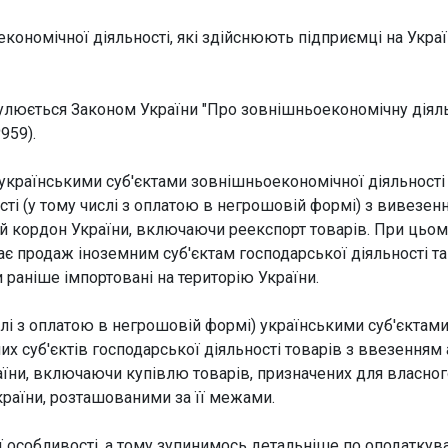
номічної діяльності, які здійснюють підприємці на Україн
егулюється Законом України "Про зовнішньоекономічну діяль
959).
в українськими суб'єктами зовнішньоекономічної діяльності
сті (у тому числі з оплатою в негрошовій формі) з вивезен
ий кордон України, включаючи реекспорт товарів. При цьом
ає продаж іноземним суб'єктам господарської діяльності та
 раніше імпортовані на територію України.
числі з оплатою в негрошовій формі) українськими суб'єктам
х суб'єктів господарської діяльності товарів з ввезенням
аїни, включаючи купівлю товарів, призначених для власног
країни, розташованими за її межами.
ї особливості, а тому зупинимось детальніше по оподатку