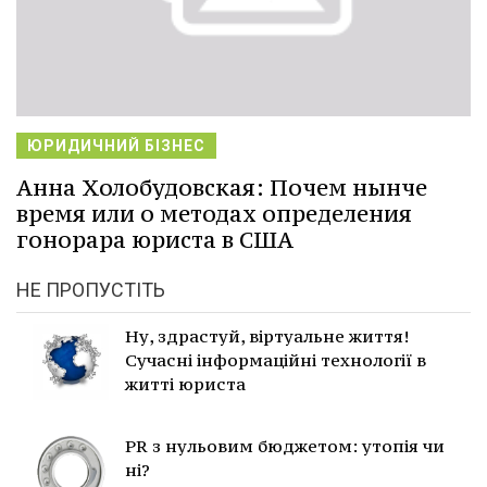
ЮРИДИЧНИЙ БІЗНЕС
Анна Холобудовская: Почем нынче
время или о методах определения
гонорара юриста в США
НЕ ПРОПУСТІТЬ
Ну, здрастуй, віртуальне життя!
Сучасні інформаційні технології в
житті юриста
PR з нульовим бюджетом: утопія чи
ні?