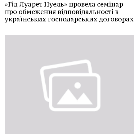
»Гід Луарет Нуель» провела семінар
про обмеження відповідальності в
українських господарських договорах