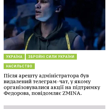
УКРАЇНА
ЗБРОЙНІ СИЛИ УКРАЇНИ
НАСИЛЬСТВО
Після арешту адміністратора був
видалений телеграм-чат, у якому
організовувалися акції на підтримку
Федорова, повідомляє ZMINA.