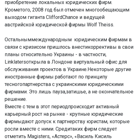
приобретение локальных юридических фирм.
Крометого, 2008 год был отмечен многообещающим
выходом гиганта CliffordChance и ведущей
австрийской юридической фирмы Wolf Theiss.
Остальныммеждународным юридическим фирмам в
связи с кризисом пришлось внестикоррективы в свои
планы относительно Украины - в частности,
Linklatersоткрыла в Лондоне виртуальный офис для
обслуживания проектов в Украине.Некоторые другие
иностранные фирмы работают по принципу
тесногопартнерства с украинскими юридическими
фирмами. Это лишь пауза,затишье, а не окончательное
решение.
Вместе с тем в этот периодпроисходит активный
карьерный рост на рынке - крупные юридические
фирмыдают допуск к партнерству юристам, которые
росли вместе с ними. Средитаких фирм следует
отметить Magisters, «Астерс», «Василь Кисиль