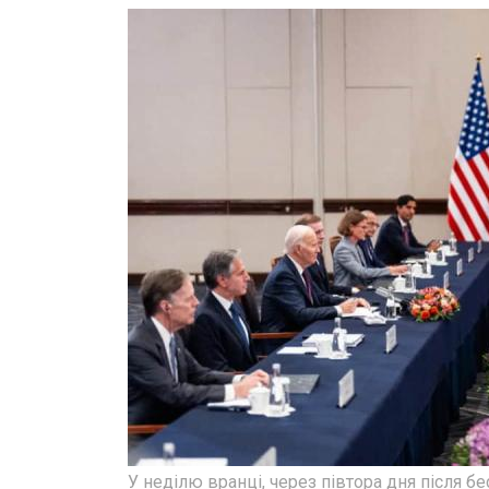
У неділю вранці, через півтора дня після б