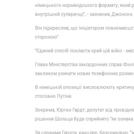
німецького нормандського формату, який р
внутрішній суперечці", - зазначив Джонсон.
Він підкреслив, що ініціатором повномасшта
стороною".
"Єдиний спосіб покласти край цій війні - м
Глава Міністерства закордонних справ Фінл
закликом уникати нових телефонних розмо
В німецькій опозиції висловлюють критику 
стосовно Путіна.
Зокрема, Юрген Гардт, депутат від провідно
рішення Шольца буде сприйнято "як ознака с
За словами Гардта, канцлер, безсумнівно, "