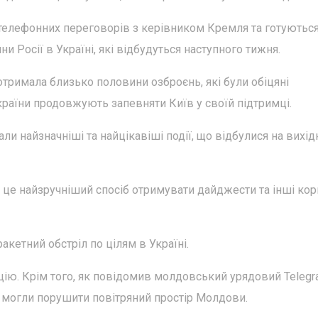
 телефонних переговорів з керівником Кремля та готуютьс
и Росії в Україні, які відбудуться наступного тижня.
отримала близько половини озброєнь, які були обіцяні
 країни продовжують запевняти Київ у своїй підтримці.
ли найзначніші та найцікавіші події, що відбулися на вихід
це найзручніший спосіб отримувати дайджести та інші кори
акетний обстріл по цілям в Україні.
ацію. Крім того, як повідомив молдовський урядовий Telegr
ів могли порушити повітряний простір Молдови.