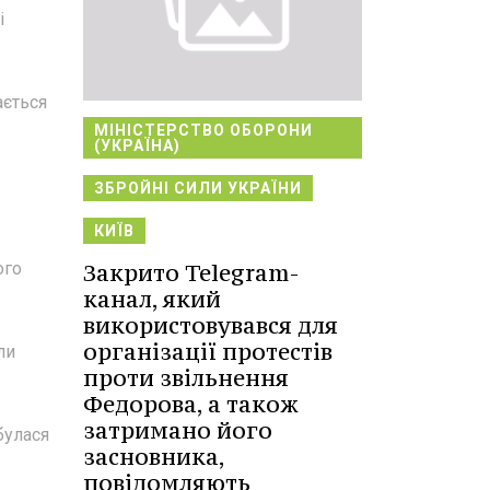
і
ається
МІНІСТЕРСТВО ОБОРОНИ
(УКРАЇНА)
ЗБРОЙНІ СИЛИ УКРАЇНИ
КИЇВ
Закрито Telegram-
ого
канал, який
використовувався для
організації протестів
ли
проти звільнення
Федорова, а також
затримано його
булася
засновника,
повідомляють