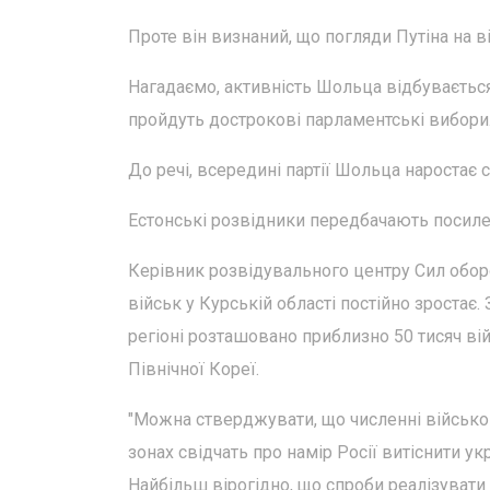
Проте він визнаний, що погляди Путіна на 
Нагадаємо, активність Шольца відбувається н
пройдуть дострокові парламентські вибори
До речі, всередині партії Шольца наростає
Естонські розвідники передбачають посилен
Керівник розвідувального центру Сил оборо
військ у Курській області постійно зростає
регіоні розташовано приблизно 50 тисяч ві
Північної Кореї.
"Можна стверджувати, що численні військо
зонах свідчать про намір Росії витіснити ук
Найбільш вірогідно, що спроби реалізувати 