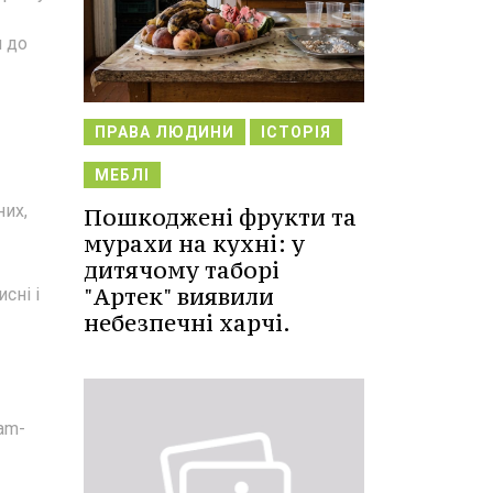
я до
ПРАВА ЛЮДИНИ
ІСТОРІЯ
МЕБЛІ
них,
Пошкоджені фрукти та
мурахи на кухні: у
дитячому таборі
"Артек" виявили
сні і
небезпечні харчі.
am-