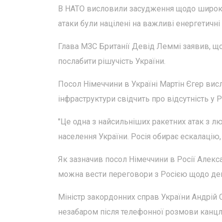
В НАТО висловили засудження щодо широком
атаки були націлені на важливі енергетичні 
Глава МЗС Британії Девід Леммі заявив, що
послабити рішучість України.
Посол Німеччини в Україні Мартін Єгер вис
інфраструктури свідчить про відсутність у 
"Це одна з найсильніших ракетних атак з л
населення України. Росія обирає ескалацію, 
Як зазначив посол Німеччини в Росії Алекс
можна вести переговори з Росією щодо дем
Міністр закордонних справ України Андрій С
незабаром після телефонної розмови канц