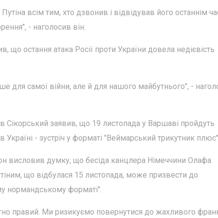
утіна всім тим, хто дзвонив і відвідував його останнім ча
ення", - наголосив він.
, що остання атака Росії проти України довела недієвість
е для самої війни, але й для нашого майбутнього", - наго
в Сікорський заявив, що 19 листопада у Варшаві пройдуть
 Україні - зустріч у форматі "Веймарський трикутник плюс"
он висловив думку, що бесіда канцлера Німеччини Олафа
тіним, що відбулася 15 листопада, може призвести до
му нормандському форматі".
но правий. Ми ризикуємо повернутися до жахливого фран