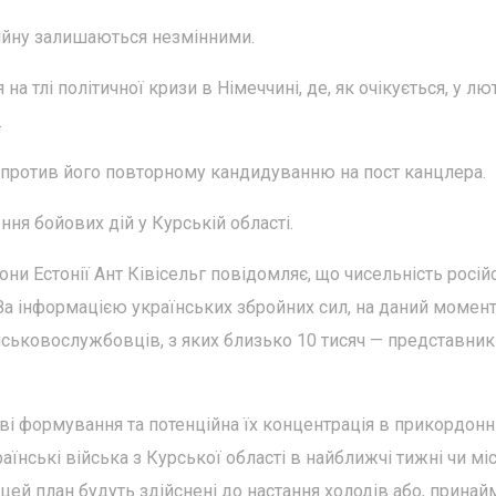
війну залишаються незмінними.
а тлі політичної кризи в Німеччині, де, як очікується, у л
.
 спротив його повторному кандидуванню на пост канцлера.
ня бойових дій у Курській області.
ни Естонії Ант Ківісельг повідомляє, що чисельність росій
. За інформацією українських збройних сил, на даний момент
йськовослужбовців, з яких близько 10 тисяч — представник
ві формування та потенційна їх концентрація в прикордонн
раїнські війська з Курської області в найближчі тижні чи міс
цей план будуть здійснені до настання холодів або, принайм