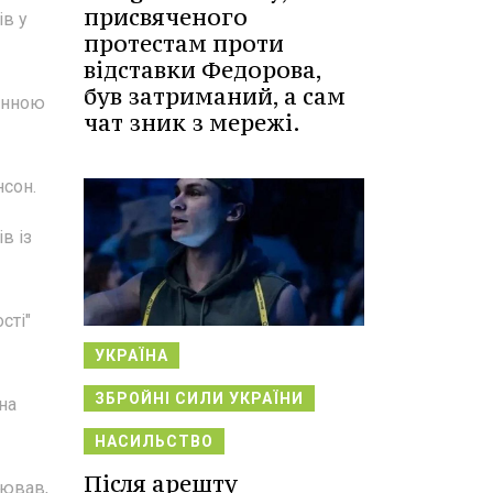
присвяченого
ів у
протестам проти
відставки Федорова,
був затриманий, а сам
винною
чат зник з мережі.
нсон.
в із
сті"
УКРАЇНА
ЗБРОЙНІ СИЛИ УКРАЇНИ
на
НАСИЛЬСТВО
Після арешту
лював,