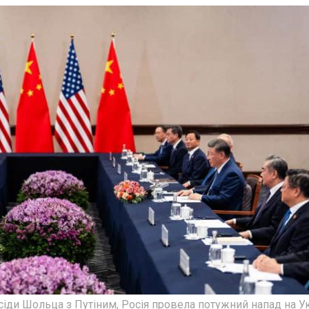
есіди Шольца з Путіним, Росія провела потужний напад на Ук