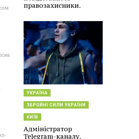
правозахисники.
сом.
лосив
.
УКРАЇНА
ЗБРОЙНІ СИЛИ УКРАЇНИ
КИЇВ
Адміністратор
Telegram-каналу,
ко-