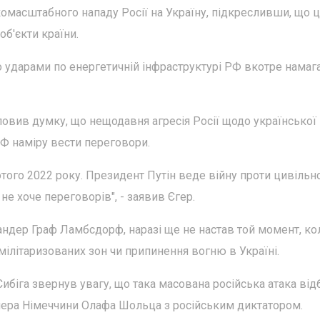
асштабного нападу Росії на Україну, підкресливши, що ц
об'єкти країни.
 ударами по енергетичній інфраструктурі РФ вкотре намаг
ловив думку, що нещодавня агресія Росії щодо української
РФ наміру вести переговори.
ютого 2022 року. Президент Путін веде війну проти цивільн
не хоче переговорів", - заявив Єгер.
андер Граф Ламбсдорф, наразі ще не настав той момент, ко
ілітаризованих зон чи припинення вогню в Україні.
ибіга звернув увагу, що така масована російська атака від
лера Німеччини Олафа Шольца з російським диктатором.