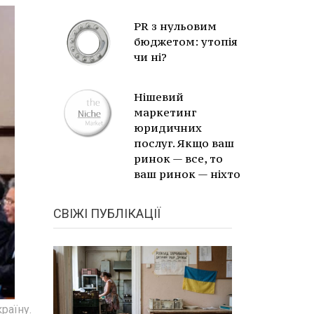
PR з нульовим
бюджетом: утопія
чи ні?
Нішевий
маркетинг
юридичних
послуг. Якщо ваш
ринок — все, то
ваш ринок — ніхто
СВІЖІ ПУБЛІКАЦІЇ
раїну.