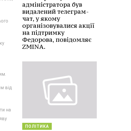
адміністратора був
видалений телеграм-
чат, у якому
вого
організовувалися акції
на підтримку
Федорова, повідомляє
ку
ZMINA.
им.
м від
ти на
аяву
ПОЛІТИКА