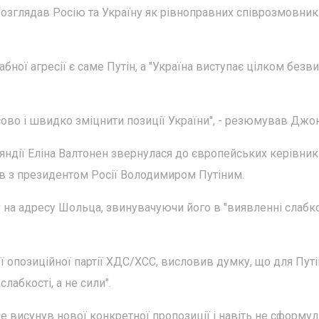
озглядав Росію та Україну як рівноправних співрозмовник
бної агресії є саме Путін, а "Україна виступає цілком без
асово і швидко зміцнити позиції України", - резюмував Джо
яндії Еліна Валтонен звернулася до європейських керівникі
в з президентом Росії Володимиром Путіним.
на адресу Шольца, звинувачуючи його в "виявленні слабко
ї опозиційної партії ХДС/ХСС, висловив думку, що для Путі
лабкості, а не сили".
не висунув нової конкретної пропозиції і навіть не сформу