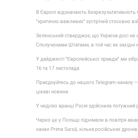
В Європі відзначають безрезультативність
"критично важливих" зустрічей стосовно війн
Зеленський стверджує, що Україна досі не 
Сполученими Штатами, в той час як західні
У дайджесті "Європейської правди" ми зібра
16 та 17 листопада.
Приєднуйтесь до нашого Telegram-каналу — 
цікаві новини.
У неділю вранці Росія здійснила потужний р
Через це у Польщі піднімали в повітря аві
канал Prima Sursă, кілька російських дрон