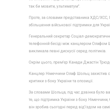
так би мовити, ультиматум".
Проте, за словами представника ХДС/ХСС, П
збільшення військової підтримки для Украї
Генеральний секретар Соціал-демократично
телефонній бесіді між канцлером Олафом 
викликала певні дискусії серед політиків.
Окрім цього, прем'єр Канади Джастін Трюдо
Канцлер Німеччини Олаф Шольц захистив с
критики з боку України та опозиції.
За словами Шольца, під час дзвінка було в
те, що підтримка України з боку Німеччини,
він зробив сьогодні перед від'їздом на сам