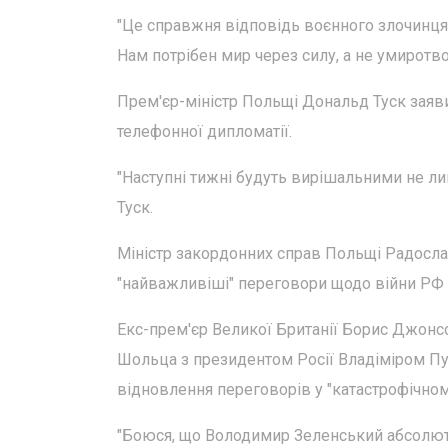
"Це справжня відповідь воєнного злочинця П
Нам потрібен мир через силу, а не умиротвор
Прем'єр-міністр Польщі Дональд Туск заявив
телефонної дипломатії.
"Наступні тижні будуть вирішальними не лиш
Туск.
Міністр закордонних справ Польщі Радосла
"найважливіші" переговори щодо війни РФ в
Екс-прем'єр Великої Британії Борис Джонс
Шольца з президентом Росії Владіміром Пу
відновлення переговорів у "катастрофічно
"Боюся, що Володимир Зеленський абсолют