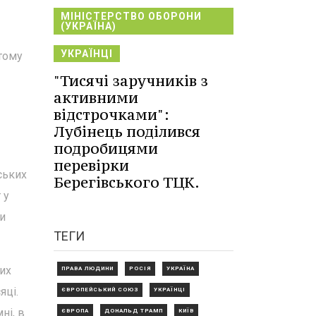
МІНІСТЕРСТВО ОБОРОНИ
(УКРАЇНА)
УКРАЇНЦІ
ютому
"Тисячі заручників з
активними
відстрочками":
Лубінець поділився
подробицями
перевірки
ських
Берегівського ТЦК.
 у
и
ТЕГИ
их
ПРАВА ЛЮДИНИ
РОСІЯ
УКРАЇНА
яці.
ЄВРОПЕЙСЬКИЙ СОЮЗ
УКРАЇНЦІ
ні, в
ЄВРОПА
ДОНАЛЬД ТРАМП
КИЇВ