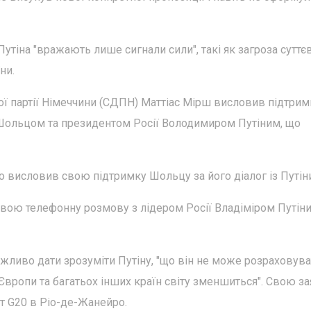
утіна "вражають лише сигнали сили", такі як загроза суттє
ни.
ї партії Німеччини (СДПН) Маттіас Мірш висловив підтрим
Шольцом та президентом Росії Володимиром Путіним, що
 висловив свою підтримку Шольцу за його діалог із Путін
вою телефонну розмову з лідером Росії Владіміром Путіни
ажливо дати зрозуміти Путіну, "що він не може розраховува
 Європи та багатьох інших країн світу зменшиться". Свою з
іт G20 в Ріо-де-Жанейро.