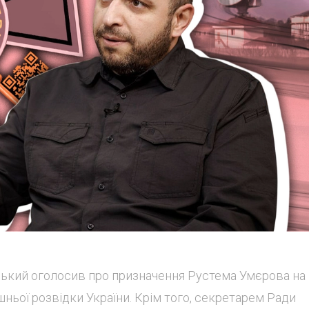
ький оголосив про призначення Рустема Умєрова на
ньої розвідки України. Крім того, секретарем Ради