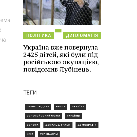
тема
3
ПОЛІТИКА
ДИПЛОМАТІЯ
ича
Україна вже повернула
2425 дітей, які були під
російською окупацією,
повідомив Лубінець.
ТЕГИ
ПРАВА ЛЮДИНИ
РОСІЯ
УКРАЇНА
ЄВРОПЕЙСЬКИЙ СОЮЗ
УКРАЇНЦІ
ЄВРОПА
ДОНАЛЬД ТРАМП
ДЕМОКРАТІЯ
КИЇВ
УКРІНФОРМ