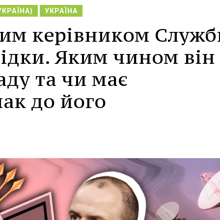
УКРАЇНА)
УКРАЇНА
вим керівником Служб
ідки. Яким чином він
ду та чи має
ак до його