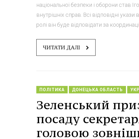
національної безпеки і оборони став Іг
внутрішніх справ. Всі відповідні укази 
ролі він буде відповідати за координаці
ЧИТАТИ ДАЛІ
ПОЛІТИКА
ДОНЕЦЬКА ОБЛАСТЬ
УК
Зеленський при
посаду секретар
головою зовнішн