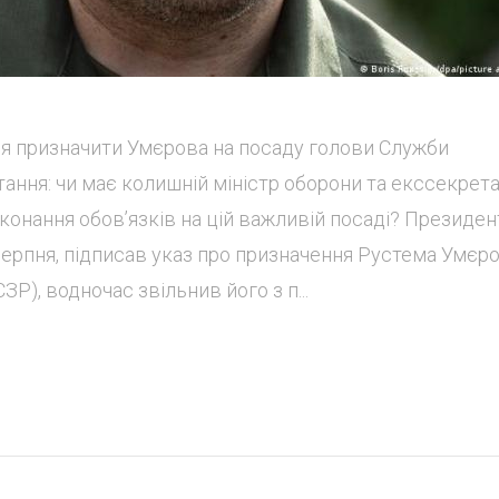
я призначити Умєрова на посаду голови Служби
тання: чи має колишній міністр оборони та екссекрет
онання обов’язків на цій важливій посаді? Президен
серпня, підписав указ про призначення Рустема Умєр
Р), водночас звільнив його з п...