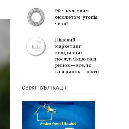
PR з нульовим
бюджетом: утопія
чи ні?
Нішевий
маркетинг
юридичних
послуг. Якщо ваш
ринок — все, то
ваш ринок — ніхто
СВІЖІ ПУБЛІКАЦІЇ