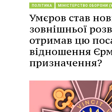
ПОЛІТИКА
МІНІСТЕРСТВО ОБОРОНИ (
Умєров став но
зовнішньої розв
отримав цю поса
відношення Єрм
призначення?