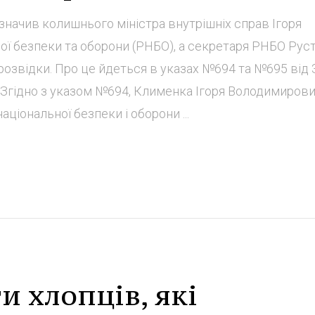
ачив колишнього міністра внутрішніх справ Ігоря
ї безпеки та оборони (РНБО), а секретаря РНБО Рус
озвідки. Про це йдеться в указах №694 та №695 від 
 "Згідно з указом №694, Клименка Ігоря Володимиров
ціональної безпеки і оборони ...
и хлопців, які