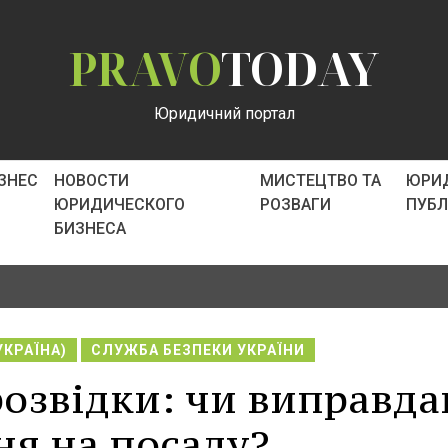
PRAVO
TODAY
Юридичний портал
ІЗНЕС
НОВОСТИ
МИСТЕЦТВО ТА
ЮРИ
ЮРИДИЧЕСКОГО
РОЗВАГИ
ПУБ
БИЗНЕСА
УКРАЇНА)
СЛУЖБА БЕЗПЕКИ УКРАЇНИ
розвідки: чи виправда
ня на посаду?