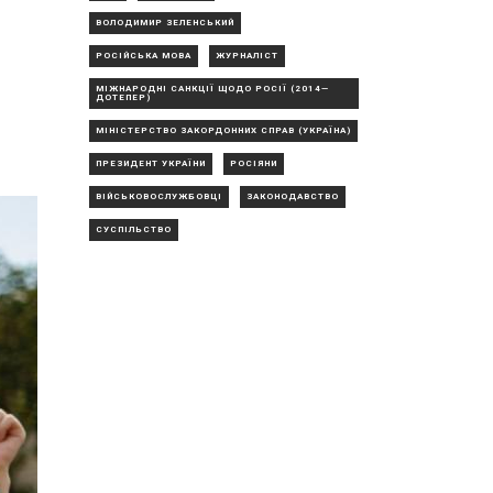
ВОЛОДИМИР ЗЕЛЕНСЬКИЙ
РОСІЙСЬКА МОВА
ЖУРНАЛІСТ
МІЖНАРОДНІ САНКЦІЇ ЩОДО РОСІЇ (2014—
ДОТЕПЕР)
МІНІСТЕРСТВО ЗАКОРДОННИХ СПРАВ (УКРАЇНА)
ПРЕЗИДЕНТ УКРАЇНИ
РОСІЯНИ
ВІЙСЬКОВОСЛУЖБОВЦІ
ЗАКОНОДАВСТВО
СУСПІЛЬСТВО