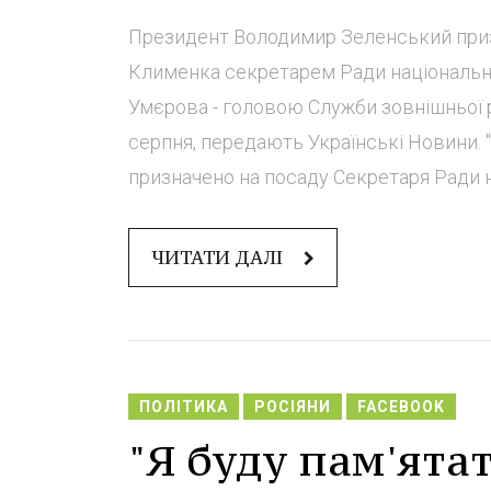
Президент Володимир Зеленський призн
Клименка секретарем Ради національно
Умєрова - головою Служби зовнішньої р
серпня, передають Українські Новини.
призначено на посаду Секретаря Ради на
ЧИТАТИ ДАЛІ
ПОЛІТИКА
РОСІЯНИ
FACEBOOK
"Я буду пам'ятат