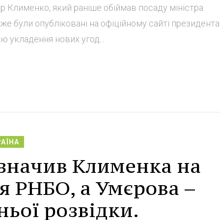
ор Клименко, який раніше обіймав посаду міністра
вже були опубліковані на офіційному сайті президента.
ю укладення нових угод...
РАЇНА
значив Клименка на
я РНБО, а Умєрова –
ьої розвідки.