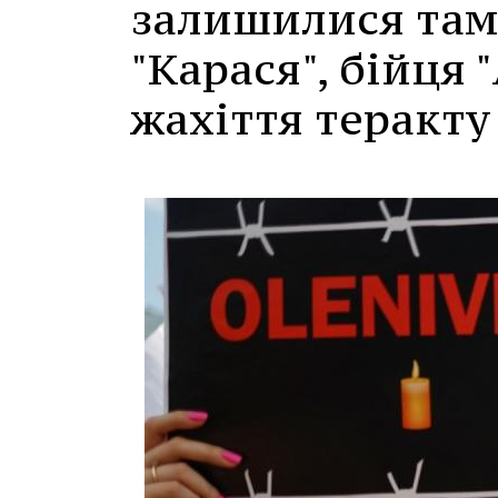
залишилися там 
"Карася", бійця 
жахіття теракту 