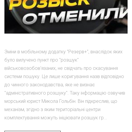
Зміни в мобільному додатку "Резерв+", внаслідок яких
було вилучено пункт про "розшук"
військовозобов'язаних, не свідчать про скасування
системи пошуку. Це лише коригування назв відповідно
до чинного законодавства, яке не визнає
"адміністративного розшуку". Таку інформацію озвучив
морський юрист Микола Гольбін. Він підкреслив, що
механізм, згідно з яким територіальні центри
комплектування можуть ініціювати розшук гр...