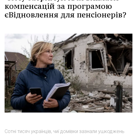
компенсацій за програмою
єВідновлення для пенсіонерів?
Сотні тисяч українців, чиї домівки зазнали ушкоджень