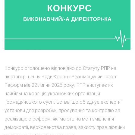
Конкурс оголошено відповідно до Статуту РПР на
підставі рішення Ради Коаліції Реанімаційний Пакет
Реформ від 22 липня 2026 року. РПР виступає як
найбільша коаліція українських організацій
громадянського суспільства, що об'єднує експертні
установи для розробки, просування та контролю за
реалізацією реформ, які мають на меті зміцнення
демократії, верховенства права, захисту прав людини