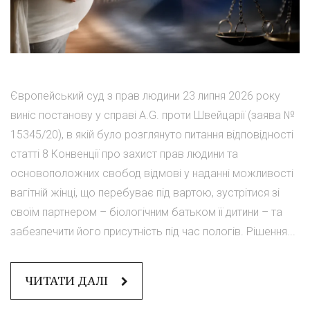
Європейський суд з прав людини 23 липня 2026 року
виніс постанову у справі A.G. проти Швейцарії (заява №
15345/20), в якій було розглянуто питання відповідності
статті 8 Конвенції про захист прав людини та
основоположних свобод відмові у наданні можливості
вагітній жінці, що перебуває під вартою, зустрітися зі
своїм партнером – біологічним батьком її дитини – та
забезпечити його присутність під час пологів. Рішення...
ЧИТАТИ ДАЛІ