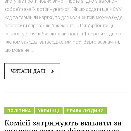
виступає проти нових вимог, проте згідно з законом
зобов’язана їх дотримуватися. "Якщо додати ще й CVV-
код та термін дії картки, то для кол-центрів можна буде
оголосити справжній "джекпот"... Для Укрпошти ці
нововведення набирають чинності з 1 серпня згідно з
планом заходів, затвердженим НБУ. Варто зазначити,
що мова не ...
ЧИТАТИ ДАЛІ
ПОЛІТИКА
УКРАЇНЦІ
ПРАВА ЛЮДИНИ
Комісії затримують виплати за