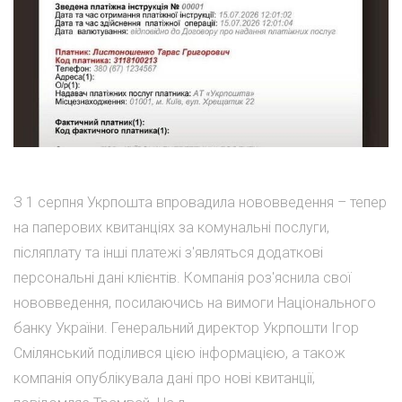
З 1 серпня Укрпошта впровадила нововведення – тепер
на паперових квитанціях за комунальні послуги,
післяплату та інші платежі з'являться додаткові
персональні дані клієнтів. Компанія роз'яснила свої
нововведення, посилаючись на вимоги Національного
банку України. Генеральний директор Укрпошти Ігор
Смілянський поділився цією інформацією, а також
компанія опублікувала дані про нові квитанції,