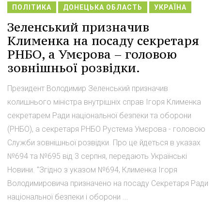
ПОЛІТИКА
ДОНЕЦЬКА ОБЛАСТЬ
УКРАЇНА
Зеленський призначив
Клименка на посаду секретаря
РНБО, а Умєрова – головою
зовнішньої розвідки.
Президент Володимир Зеленський призначив
колишнього міністра внутрішніх справ Ігоря Клименка
секретарем Ради національної безпеки та оборони
(РНБО), а секретаря РНБО Рустема Умєрова - головою
Служби зовнішньої розвідки. Про це йдеться в указах
№694 та №695 від 3 серпня, передають Українські
Новини. "Згідно з указом №694, Клименка Ігоря
Володимировича призначено на посаду Секретаря Ради
національної безпеки і оборони ...