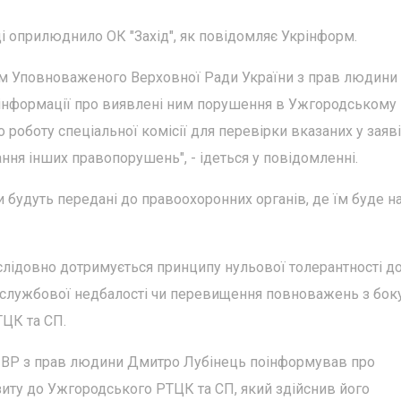
і оприлюднило ОК "Захід", як повідомляє Укрінформ.
ом Уповноваженого Верховної Ради України з прав людини 
 інформації про виявлені ним порушення в Ужгородськом
о роботу спеціальної комісії для перевірки вказаних у заяві
ння інших правопорушень", - ідеться у повідомленні.
ли будуть передані до правоохоронних органів, де їм буде н
слідовно дотримується принципу нульової толерантності д
 службової недбалості чи перевищення повноважень з бок
ТЦК та СП.
 ВР з прав людини Дмитро Лубінець поінформував про
зиту до Ужгородського РТЦК та СП, який здійснив його