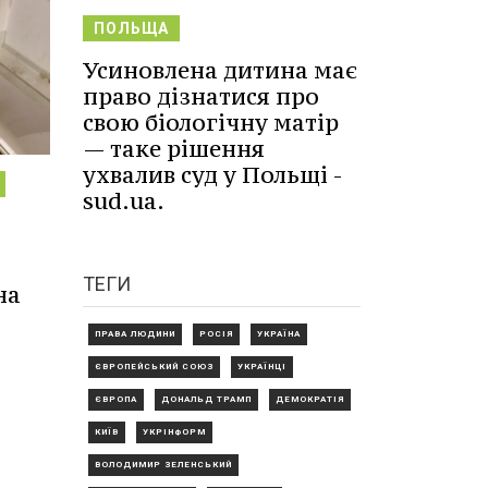
ПОЛЬЩА
Усиновлена дитина має
право дізнатися про
свою біологічну матір
— таке рішення
ухвалив суд у Польщі -
sud.ua.
ТЕГИ
на
ПРАВА ЛЮДИНИ
РОСІЯ
УКРАЇНА
ЄВРОПЕЙСЬКИЙ СОЮЗ
УКРАЇНЦІ
ЄВРОПА
ДОНАЛЬД ТРАМП
ДЕМОКРАТІЯ
КИЇВ
УКРІНФОРМ
ВОЛОДИМИР ЗЕЛЕНСЬКИЙ