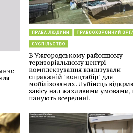
ПРАВА ЛЮДИНИ
ПРАВООХОРОННИЙ ОРГ
СУСПІЛЬСТВО
В Ужгородському районному
територіальному центрі
комплектування влаштували
ынче
справжній "концтабір" для
ния
мобілізованих. Лубінець відкри
завісу над жахливими умовами,
панують всередині.