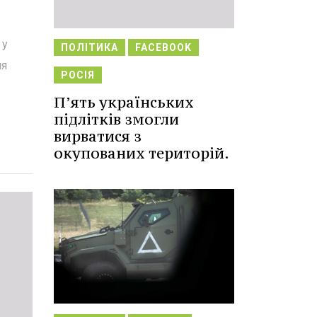
 у
ПОЛІТИКА
FACEBOOK
ня
РОСІЯ
П’ять українських
підлітків змогли
вирватися з
окупованих територій.