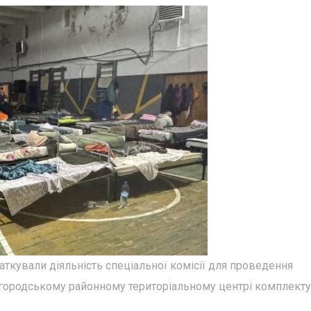
аткували діяльність спеціальної комісії для проведення
ородському районному територіальному центрі комплект