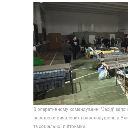
В оперативному командуванні "Захід" започ
перевірки виявлених правопорушень в Ужг
та соціальної підтримки.