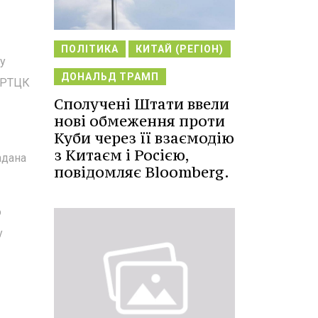
ПОЛІТИКА
КИТАЙ (РЕГІОН)
у
ДОНАЛЬД ТРАМП
у РТЦК
Сполучені Штати ввели
нові обмеження проти
Куби через її взаємодію
з Китаєм і Росією,
адана
повідомляє Bloomberg.
о
у