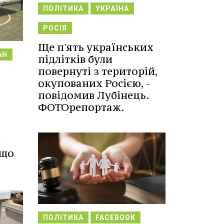
ПОЛІТИКА
УКРАЇНА
РОСІЯ
Ще п'ять українських
АН
підлітків були
повернуті з територій,
окупованих Росією, -
повідомив Лубінець.
ФОТОрепортаж.
в
 що
ПОЛІТИКА
FACEBOOK