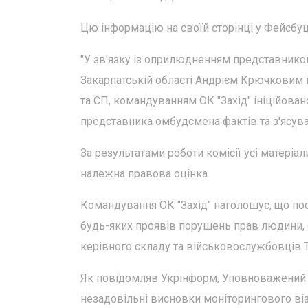
Цю інформацію на своїй сторінці у Фейсбуц
"У зв'язку із оприлюдненням представник
Закарпатській області Андрієм Крючковим
та СП, командуванням ОК "Захід" ініційован
представника омбудсмена фактів та з'ясува
За результатами роботи комісії усі матеріа
належна правова оцінка.
Командування ОК "Захід" наголошує, що по
будь-яких проявів порушень прав людини,
керівного складу та військовослужбовців 
Як повідомляв Укрінформ, Уповноважений
незадовільні висновки моніторингового ві