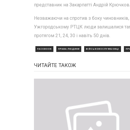
представник на Закарпатті Андрій Крючков
Незважаючи на спротив з боку чиновників,
Ужгородському РТЦК люди залишалися там 
протягом 21, 24, 30 і навіть 50 днів.
FACEBOOK
ПРАВА ЛЮДИНИ
ВІЙСЬКОВОСЛУЖБОВЦІ
ПР
ЧИТАЙТЕ ТАКОЖ