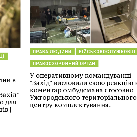
ПРАВА ЛЮДИНИ
ВІЙСЬКОВОСЛУЖБОВЦІ
ЦІ
ПРАВООХОРОННИЙ ОРГАН
У оперативному командуванні
ини в
"Захід" висловили свою реакцію 
коментар омбудсмана стосовно
Захід"
Ужгородського територіального
ю для
центру комплектування.
ів |