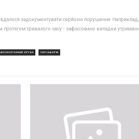
.
 вдалося задокументувати серйозні порушення. Наприклад,
протягом тривалого часу - зафіксовано випадки утриман
АВООХОРОННИЙ ОРГАН
УКРІНФОРМ