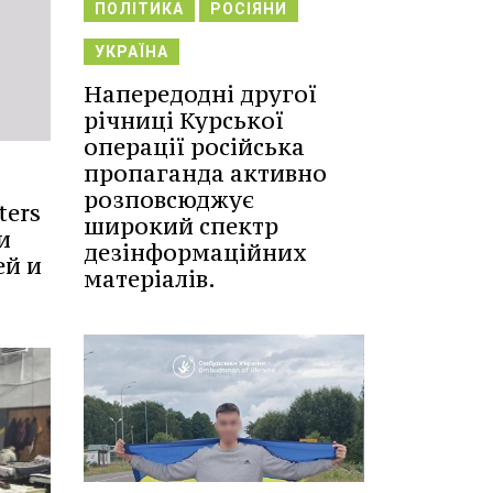
ПОЛІТИКА
РОСІЯНИ
УКРАЇНА
Напередодні другої
річниці Курської
операції російська
пропаганда активно
розповсюджує
ters
широкий спектр
и
дезінформаційних
ей и
матеріалів.