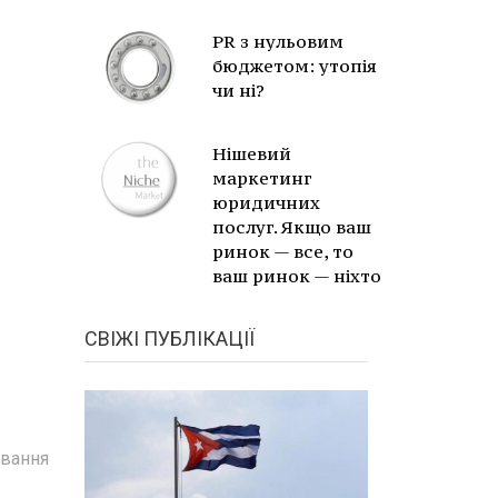
PR з нульовим
бюджетом: утопія
чи ні?
Нішевий
маркетинг
юридичних
послуг. Якщо ваш
ринок — все, то
ваш ринок — ніхто
СВІЖІ ПУБЛІКАЦІЇ
ування