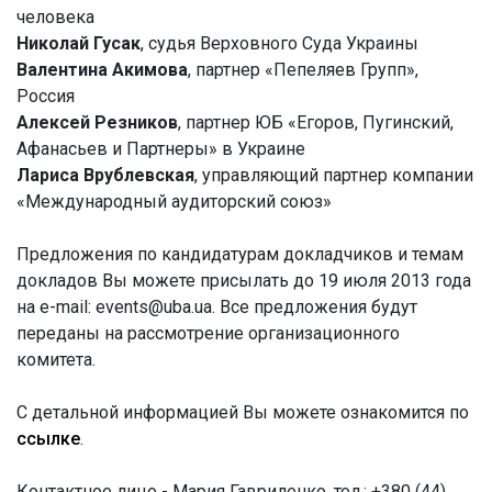
человека
Николай Гусак
, судья Верховного Суда Украины
Валентина Акимова
, партнер «Пепеляев Групп»,
Россия
Алексей Резников
, партнер ЮБ «Егоров, Пугинский,
Афанасьев и Партнеры» в Украине
Лариса Врублевская
, управляющий партнер компании
«Международный аудиторский союз»
Предложения по кандидатурам докладчиков и темам
докладов Вы можете присылать до 19 июля 2013 года
на e-mail:
events@uba.ua
. Все предложения будут
переданы на рассмотрение организационного
комитета.
С детальной информацией Вы можете ознакомится по
ссылке
.
Контактное лицо - Мария Гавриленко, тел.: +380 (44)