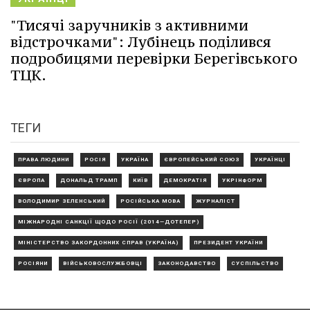
"Тисячі заручників з активними
відстрочками": Лубінець поділився
подробицями перевірки Берегівського
ТЦК.
ТЕГИ
ПРАВА ЛЮДИНИ
РОСІЯ
УКРАЇНА
ЄВРОПЕЙСЬКИЙ СОЮЗ
УКРАЇНЦІ
ЄВРОПА
ДОНАЛЬД ТРАМП
КИЇВ
ДЕМОКРАТІЯ
УКРІНФОРМ
ВОЛОДИМИР ЗЕЛЕНСЬКИЙ
РОСІЙСЬКА МОВА
ЖУРНАЛІСТ
МІЖНАРОДНІ САНКЦІЇ ЩОДО РОСІЇ (2014—ДОТЕПЕР)
МІНІСТЕРСТВО ЗАКОРДОННИХ СПРАВ (УКРАЇНА)
ПРЕЗИДЕНТ УКРАЇНИ
РОСІЯНИ
ВІЙСЬКОВОСЛУЖБОВЦІ
ЗАКОНОДАВСТВО
СУСПІЛЬСТВО