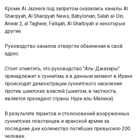
Кроме Al Jazeera под запретом оказались каналы Al
Sharqiyah, Al Sharqiyah News, Babylonian, Salah al-Din,
Anwar 2, al Tagheer, Fallujah, Al Gharbiyah и некоторые
другие.
Руководство каналов отвергли обвинения в свой
адрес.
Стоит отметить, что руководство "Аль-Джазиры"
принадлежит к суннитам, а в данным момент в Ираке
происходят демонстрации суннитского населения
против шиитских властей (шиитом, в частности,
является президент страны Нури аль-Малики).
В результате терактов и столкновений вооруженных
суннитских повстанцев и иракской армии за
последние дни количество погибших превысило 200
человек.