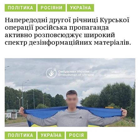
ПОЛІТИКА
РОСІЯНИ
УКРАЇНА
Напередодні другої річниці Курської
операції російська пропаганда
активно розповсюджує широкий
спектр дезінформаційних матеріалів.
ПОЛІТИКА
УКРАЇНА
РОСІЯ