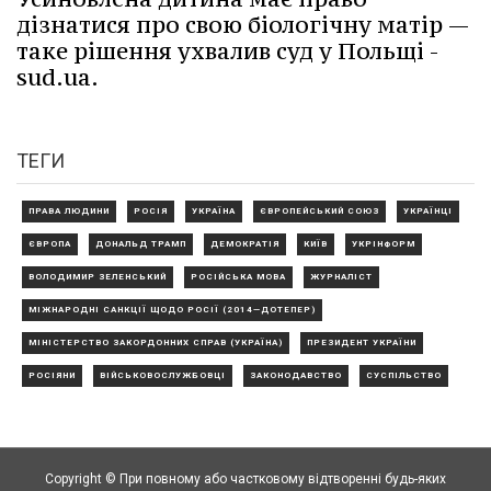
дізнатися про свою біологічну матір —
таке рішення ухвалив суд у Польщі -
sud.ua.
ТЕГИ
ПРАВА ЛЮДИНИ
РОСІЯ
УКРАЇНА
ЄВРОПЕЙСЬКИЙ СОЮЗ
УКРАЇНЦІ
ЄВРОПА
ДОНАЛЬД ТРАМП
ДЕМОКРАТІЯ
КИЇВ
УКРІНФОРМ
ВОЛОДИМИР ЗЕЛЕНСЬКИЙ
РОСІЙСЬКА МОВА
ЖУРНАЛІСТ
МІЖНАРОДНІ САНКЦІЇ ЩОДО РОСІЇ (2014—ДОТЕПЕР)
МІНІСТЕРСТВО ЗАКОРДОННИХ СПРАВ (УКРАЇНА)
ПРЕЗИДЕНТ УКРАЇНИ
РОСІЯНИ
ВІЙСЬКОВОСЛУЖБОВЦІ
ЗАКОНОДАВСТВО
СУСПІЛЬСТВО
Copyright © При повному або частковому відтворенні будь-яких