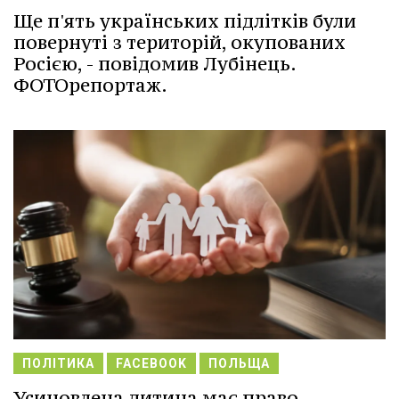
Ще п'ять українських підлітків були
повернуті з територій, окупованих
Росією, - повідомив Лубінець.
ФОТОрепортаж.
ПОЛІТИКА
FACEBOOK
ПОЛЬЩА
Усиновлена дитина має право