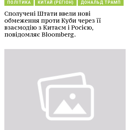
ПОЛІТИКА
КИТАЙ (РЕГІОН)
ДОНАЛЬД ТРАМП
Сполучені Штати ввели нові
обмеження проти Куби через її
взаємодію з Китаєм і Росією,
повідомляє Bloomberg.