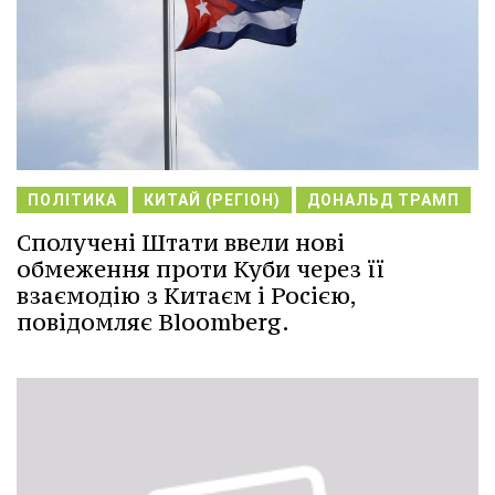
ПОЛІТИКА
КИТАЙ (РЕГІОН)
ДОНАЛЬД ТРАМП
Сполучені Штати ввели нові
обмеження проти Куби через її
взаємодію з Китаєм і Росією,
повідомляє Bloomberg.