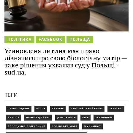
ПОЛІТИКА
FACEBOOK
ПОЛЬЩА
Усиновлена дитина має право
дізнатися про свою біологічну матір —
таке рішення ухвалив суд у Польщі -
sud.ua.
ТЕГИ
ПРАВА ЛЮДИНИ
РОСІЯ
УКРАЇНА
ЄВРОПЕЙСЬКИЙ СОЮЗ
УКРАЇНЦІ
ЄВРОПА
ДОНАЛЬД ТРАМП
ДЕМОКРАТІЯ
КИЇВ
УКРІНФОРМ
ВОЛОДИМИР ЗЕЛЕНСЬКИЙ
РОСІЙСЬКА МОВА
ЖУРНАЛІСТ