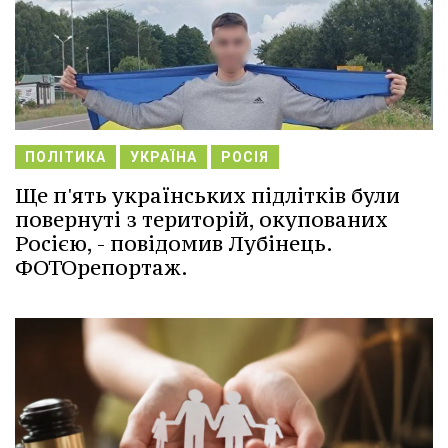
ПОЛІТИКА
УКРАЇНА
РОСІЯ
Ще п'ять українських підлітків були
повернуті з територій, окупованих
Росією, - повідомив Лубінець.
ФОТОрепортаж.