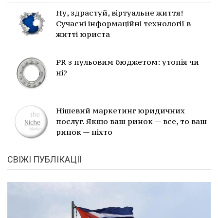
Ну, здрастуй, віртуальне життя!
Сучасні інформаційні технології в
житті юриста
PR з нульовим бюджетом: утопія чи
ні?
Нішевий маркетинг юридичних
послуг. Якщо ваш ринок — все, то ваш
ринок — ніхто
СВІЖІ ПУБЛІКАЦІЇ