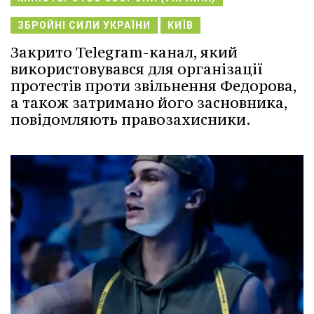
ЗБРОЙНІ СИЛИ УКРАЇНИ
КИЇВ
Закрито Telegram-канал, який
використовувався для організації
протестів проти звільнення Федорова,
а також затримано його засновника,
повідомляють правозахисники.