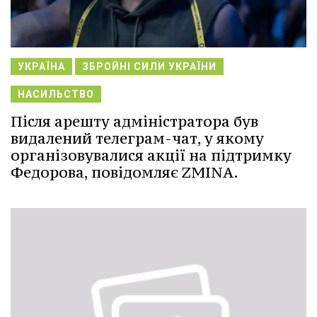
УКРАЇНА
ЗБРОЙНІ СИЛИ УКРАЇНИ
НАСИЛЬСТВО
Після арешту адміністратора був
видалений телеграм-чат, у якому
організовувалися акції на підтримку
Федорова, повідомляє ZMINA.