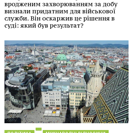
вродженим захворюванням за добу
визнали придатним для військової
служби. Він оскаржив це рішення в
суді: який був результат?