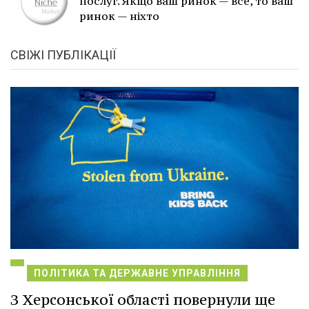
послуг. Якщо ваш ринок — все, то ваш
ринок — ніхто
СВІЖІ ПУБЛІКАЦІЇ
ПОЛІТИКА ТА ДЕРЖАВНЕ УПРАВЛІННЯ
З Херсонської області повернули ще