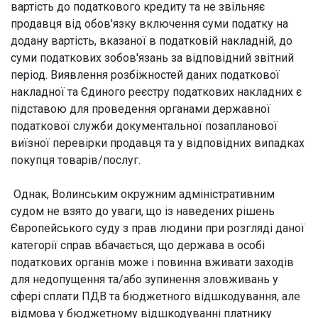
вартість до податкового кредиту та не звільняє
продавця від обов'язку включення суми податку на
додану вартість, вказаної в податковій накладній, до
суми податкових зобов'язань за відповідний звітний
період. Виявлення розбіжностей даних податкової
накладної та Єдиного реєстру податкових накладних є
підставою для проведення органами державної
податкової служби документальної позапланової
виїзної перевірки продавця та у відповідних випадках
покупця товарів/послуг.
Однак, Волинським окружним адміністративним
судом не взято до уваги, що із наведених рішень
Європейського суду з прав людини при розгляді даної
категорії справ вбачається, що держава в особі
податкових органів може і повинна вживати заходів
для недопущення та/або зупинення зловживань у
сфері сплати ПДВ та бюджетного відшкодування, але
відмова у бюджетному відшкодуванні платнику