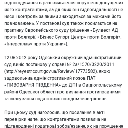
відшкодування в разі виявлення порушень допущених
його контрагентами, за дії яких він відповідальності не
несе і контроль за якими знаходиться за межами його
повноважень. У постанові суд також посилається на
практику Європейського суду (рішення «Булвес» АД
проти Болгарії, «Бізнес Супорт Центр» проти Болгарії»,
«Інтерсплав» проти України»).
12.08.2012 року Одеський окружний адміністративний
суд виніс постанову у справі № 2а/1570/3220/2011
(http://reyestr.court.gov.ua/Review/17773582), якою
задовольнив адміністративний позов ПАТ
«ПИВОВАРНЯ ПІВДЕННА» до ДПІ в Овідіопольському
районі Одеської області про визнання протиправними
та скасування податкових повідомлень-рішень.
При цьому суд наголосив, що посилання в акті
перевірки на те, що контрагентами позивача не
підтверджені податкові зобов’язання, як на порушення