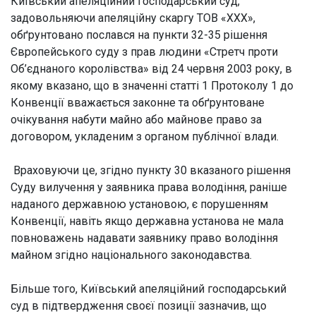
Київський апеляційний господарський суд,
задовольняючи апеляційну скаргу ТОВ «ХХХ»,
обґрунтовано послався на пункти 32-35 рішення
Європейського суду з прав людини «Стретч проти
Об’єднаного королівства» від 24 червня 2003 року, в
якому вказано, що в значенні статті 1 Протоколу 1 до
Конвенції вважається законне та обґрунтоване
очікування набути майно або майнове право за
договором, укладеним з органом публічної влади.
Враховуючи це, згідно пункту 30 вказаного рішення
Суду вилучення у заявника права володіння, раніше
наданого державною установою, є порушенням
Конвенції, навіть якщо державна установа не мала
повноважень надавати заявнику право володіння
майном згідно національного законодавства.
Більше того, Київський апеляційний господарський
суд в підтвердження своєї позиції зазначив, що