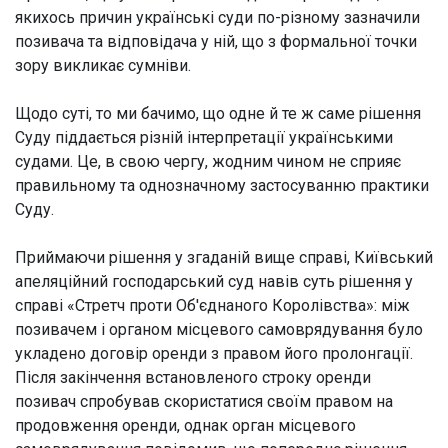
якихось причин українські суди по-різному зазначили
позивача та відповідача у ній, що з формальної точки
зору викликає сумніви.
Щодо суті, то ми бачимо, що одне й те ж саме рішення
Суду піддається різній інтерпретації українськими
судами. Це, в свою чергу, жодним чином не сприяє
правильному та однозначному застосуванню практики
Суду.
Приймаючи рішення у згаданій вище справі, Київський
апеляційний господарський суд навів суть рішення у
справі «Стретч проти Об'єднаного Королівства»: між
позивачем і органом місцевого самоврядування було
укладено договір оренди з правом його пролонгації.
Після закінчення встановленого строку оренди
позивач спробував скористатися своїм правом на
продовження оренди, однак орган місцевого