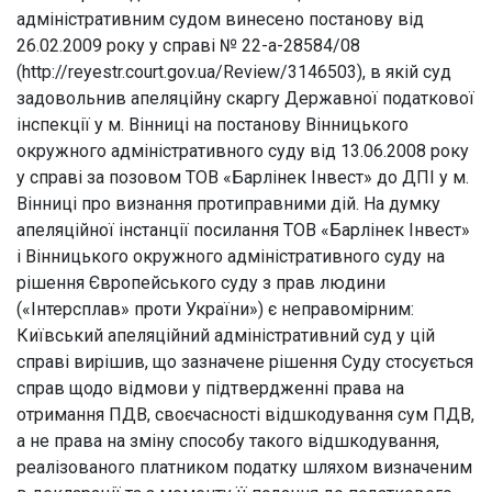
адміністративним судом винесено постанову від
26.02.2009 року у справі № 22-а-28584/08
(http://reyestr.court.gov.ua/Review/3146503), в якій суд
задовольнив апеляційну скаргу Державної податкової
інспекції у м. Вінниці на постанову Вінницького
окружного адміністративного суду від 13.06.2008 року
у справі за позовом ТОВ «Барлінек Інвест» до ДПІ у м.
Вінниці про визнання протиправними дій. На думку
апеляційної інстанції посилання ТОВ «Барлінек Інвест»
і Вінницького окружного адміністративного суду на
рішення Європейського суду з прав людини
(«Інтерсплав» проти України») є неправомірним:
Київський апеляційний адміністративний суд у цій
справі вирішив, що зазначене рішення Суду стосується
справ щодо відмови у підтвердженні права на
отримання ПДВ, своєчасності відшкодування сум ПДВ,
а не права на зміну способу такого відшкодування,
реалізованого платником податку шляхом визначеним