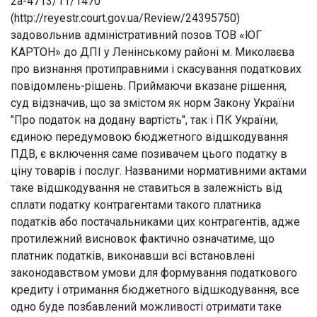
2а-4713/11/1470
(http://reyestr.court.gov.ua/Review/24395750)
задовольнив адміністративний позов ТОВ «ЮГ
КАРТОН» до ДПІ у Ленінському районі м. Миколаєва
про визнання протиправними і скасування податкових
повідомлень-рішень. Приймаючи вказане рішення,
суд відзначив, що за змістом як норм Закону України
"Про податок на додану вартість", так і ПК України,
єдиною передумовою бюджетного відшкодування
ПДВ, є включення саме позивачем цього податку в
ціну товарів і послуг. Названими нормативними актами
таке відшкодування не ставиться в залежність від
сплати податку контрагентами такого платника
податків або постачальниками цих контрагентів, адже
протилежний висновок фактично означатиме, що
платник податків, виконавши всі встановлені
законодавством умови для формування податкового
кредиту і отримання бюджетного відшкодування, все
одно буде позбавлений можливості отримати таке