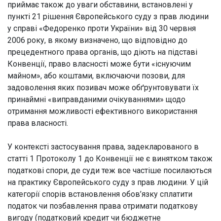
приймає також до уваги обставини, встановлені у
пункті 21 рішення Європейського суду з прав людини
у справі «Федоренко проти України» від 30 червня
2006 року, в якому визначено, що відповідно до
прецедентного права органів, що діють на підставі
Конвенції, право власності може бути «існуючим
майном», або коштами, включаючи позови, для
задоволення яких позивач може обґрунтовувати їх
принаймні «виправданими очікуваннями» щодо
отримання можливості ефективного використання
права власності.
У контексті застосування права, задекларованого в
статті 1 Протоколу 1 до Конвенції не є винятком також
податкові спори, де суди теж все частіше посилаються
на практику Європейського суду з прав людини. У цій
категорії спорів встановлення обов’язку сплатити
податок чи позбавлення права отримати податкову
вигоду (податковий кредит чи бюджетне