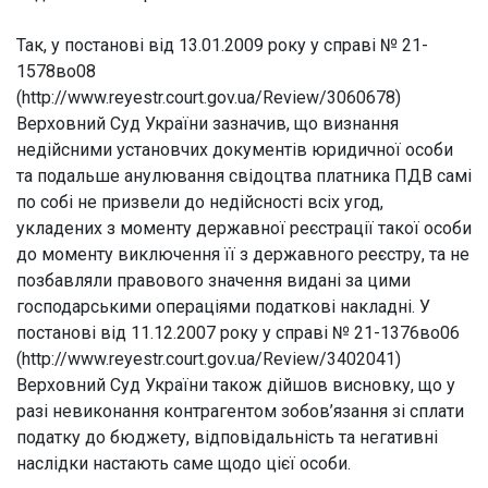
Так, у постанові від 13.01.2009 року у справі № 21-
1578во08
(http://www.reyestr.court.gov.ua/Review/3060678)
Верховний Суд України зазначив, що визнання
недійсними установчих документів юридичної особи
та подальше анулювання свідоцтва платника ПДВ самі
по собі не призвели до недійсності всіх угод,
укладених з моменту державної реєстрації такої особи
до моменту виключення її з державного реєстру, та не
позбавляли правового значення видані за цими
господарськими операціями податкові накладні. У
постанові від 11.12.2007 року у справі № 21-1376во06
(http://www.reyestr.court.gov.ua/Review/3402041)
Верховний Суд України також дійшов висновку, що у
разі невиконання контрагентом зобов’язання зі сплати
податку до бюджету, відповідальність та негативні
наслідки настають саме щодо цієї особи.