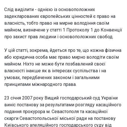
Слід виділити - однією із основоположних
задекларованих європейських цінностей є право на
власність, тобто право на мирне володіння своїм
майном, визначене у статті 1 Протоколу 1 до Конвенції
про захист прав людини і основоположних свобод.
У цій статті, зокрема, йдеться про те, що кожна фізична
або юридична особа має право мирно володіти своїм
майном. Ніхто не може бути позбавлений своєї
власності інакше як в інтересах суспільства і на
умовах, передбачених законом і загальними
принципами міжнародного права.
23 січня 2007 року Вищий господарський суд України
виніс постанову за результатами розгляду касаційного
подання прокурора м. Севастополя та касаційної
скарги Севастопольської міської ради на постанову
Київського апеляційного господарського суду від