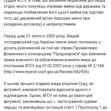
суддів ВГСУ, в тому, що визнання недійсним договору,
згідно якого покупець отримав майно від держави, та
подальше позбавлення його цього майна (на підставі
того, що державний орган порушив закон при
укладенні договору) є неприпустимим.
Перед цим, 01 лютого 2003 року, Вищий
господарський суд України також виніс постанову у
досить резонансній на той час справі Промислово-
фінансового консорціуму "Придніпров'я" про визнання
права власності та зобов'язання вчинити певні дії
(постанова ВГСУ від 01.02.2007 року у справі № 2/168
(http://www.reyestr.court.gov.ua/Review/662926).
У цьому процесі згадане вище рішення Суду, як
аргумент, використовували адвокати одного з
відповідачів. Однак, ВГСУ не взяв до уваги цей
аргумент, зазначивши, що «...застосування судами
першої та апеляційної інстанцій статті 1 Протоколу 1 до