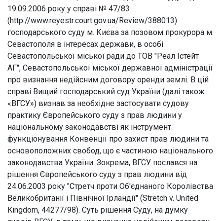
19.09.2006 року у справі № 47/83
(http://www.reyestr.court.gov.ua/Review/388013)
господарського суду м. Києва за позовом прокурора м.
Севастополя в інтересах держави, в особі
Севастопольської міської ради до ТОВ "Реал Істейт
АГ", Севастопольської міської державної адміністрації
про визнання недійсним договору оренди землі. В цій
справі Вищий господарський суд України (далі також
«ВГСУ») визнав за необхідне застосувати судову
практику Європейського суду з прав людини у
національному законодавстві як інструмент
функціонування Конвенції про захист прав людини та
основоположних свобод, що є частиною національного
законодавства України. Зокрема, ВГСУ послався на
рішення Європейського суду з прав людини від
24.06.2003 року "Стретч проти Об'єднаного Королівства
Великобританії і Північної Ірландії" (Stretch v. United
Kingdom, 44277/98). Суть рішення Суду, на думку