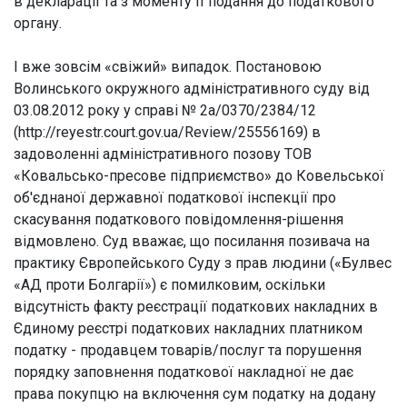
в декларації та з моменту її подання до податкового
органу.
І вже зовсім «свіжий» випадок. Постановою
Волинського окружного адміністративного суду від
03.08.2012 року у справі № 2а/0370/2384/12
(http://reyestr.court.gov.ua/Review/25556169) в
задоволенні адміністративного позову ТОВ
«Ковальсько-пресове підприємство» до Ковельської
об'єднаної державної податкової інспекції про
скасування податкового повідомлення-рішення
відмовлено. Суд вважає, що посилання позивача на
практику Європейського Суду з прав людини («Булвес
«АД проти Болгарії») є помилковим, оскільки
відсутність факту реєстрації податкових накладних в
Єдиному реєстрі податкових накладних платником
податку - продавцем товарів/послуг та порушення
порядку заповнення податкової накладної не дає
права покупцю на включення сум податку на додану