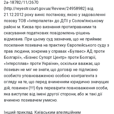
2а-18782/11/2670
(http://reyestr.court.gov.ua/Review/24958982) від
21.12.2012 року виніс постанову, якою у задоволенні
позову ТОВ «Інтерпалета» до ДПІ у Солом’янському
районі м. Києва про визнання протиправними та
скасування податкових повідомлень-рішень
відмовив. При цьому суд зазначив, що не приймає
посилання позивача на практику Європейського суду з
прав людини, зокрема у справах «Булвес» АД проти
Болгарії», «Бізнес Супорт Центр» проти Болгарії,
«Інтерсплав» проти України», оскільки вважає, що
позивач не міг не знати, що договір не підписано
особисто уповноваженою особою контрагента з
огляду на те, що перед вчиненням юридично значущих
дій, повинен (!!!) був перевірити повноваження особи,
яка виступає від імені другої сторони, або ж такі дії
вчинено позивачем умисно.
Інший приклад. Київським апеляційним