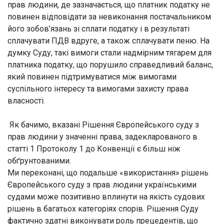
прав людини, де зазначається, що платник податку не
повинен відповідати за невиконання постачальником
його зобов’язань зі сплати податку і в результаті
сплачувати ПДВ вдруге, а також сплачувати пеню. На
думку Суду, такі вимоги стали надмірним тягарем для
платника податку, що порушило справедливий баланс,
який повинен підтримуватися між вимогами
суспільного інтересу та вимогами захисту права
власності.
Як бачимо, вказані Рішення Європейського суду з
прав людини у значенні права, задекларованого в
статті 1 Протоколу 1 до Конвенції є більш ніж
обґрунтованими.
Ми переконані, що подальше «використання» рішень
Європейського суду з прав людини українськими
судами може позитивно вплинути на якість судових
рішень в багатьох категоріях спорів. Рішення Суду
фактично здатні виконувати роль прецедентів, що