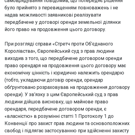
самоврядування повідомив, що попереднє рішення
було прийнято з перевищенням повноважень і не
надав можливості заявникові реалізувати
передбачене у договорі оренди земельної ділянки
його право на продовження цього договору.
При розгляді справи «Стретч проти Об’єднаного
Королівства», Європейський суд з прав людини
виходив з того, що передбачене договором оренди
право орендаря на продовження цього договору має
економічну цінність і юридично належить орендарю
(тобто, укладаючи договір оренди, орендар
обґрунтовано розраховував на продовження договору
оренди). У зв’язку з цим Європейський суд з прав
людини дійшов висновку, що майнове право
орендаря, передбачене договором оренди, є
«власністю» в розумінні статті 1 Протоколу 1 до
Конвенції про захист прав людини та основоположних
свобод і підлягає застосуванню при здійсненні захисту