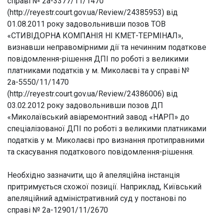
справі № 2а-3377/11/1470
(http://reyestr.court.gov.ua/Review/24385953) від
01.08.2011 року задовольнивши позов ТОВ
«СТИВІДОРНА КОМПАНІЯ НІ КМЕТ-ТЕРМІНАЛ»,
визнавши неправомірними дії та нечинним податкове
повідомлення-рішення ДПІ по роботі з великими
платниками податків у м. Миколаєві та у справі №
2а-5550/11/1470
(http://reyestr.court.gov.ua/Review/24386006) від
03.02.2012 року задовольнивши позов ДП
«Миколаївський авіаремонтний завод «НАРП» до
спеціалізованої ДПІ по роботі з великими платниками
податків у м. Миколаєві про визнання протиправними
та скасування податкового повідомлення-рішення.
Необхідно зазначити, що й апеляційна інстанція
притримується схожої позиції. Наприклад, Київський
апеляційний адміністративний суд у постанові по
справі № 2а-12901/11/2670