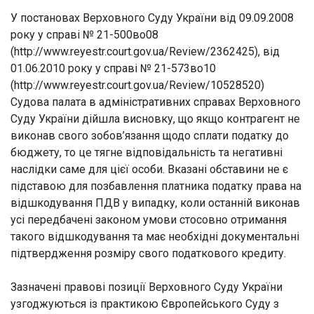
У постановах Верховного Суду України від 09.09.2008
року у справі № 21-500во08
(http://www.reyestr.court.gov.ua/Review/2362425), від
01.06.2010 року у справі № 21-573во10
(http://www.reyestr.court.gov.ua/Review/10528520)
Судова палата в адміністративних справах Верховного
Суду України дійшла висновку, що якщо контрагент не
виконав свого зобов’язання щодо сплати податку до
бюджету, то це тягне відповідальність та негативні
наслідки саме для цієї особи. Вказані обставини не є
підставою для позбавлення платника податку права на
відшкодування ПДВ у випадку, коли останній виконав
усі передбачені законом умови стосовно отримання
такого відшкодування та має необхідні документальні
підтвердження розміру свого податкового кредиту.
Зазначені правові позиції Верховного Суду України
узгоджуються із практикою Європейського Суду з