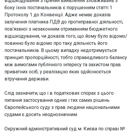
відшкодування з причин виявлення зловживань з
боку їхніх постачальників є порушенням статті 1
Протоколу 1 до Конвенції. Адже немає доказів
залучення платника ПДВ до протиправної діяльності,
пов’язаної з незаконним отриманням бюджетного
відшкодування, чи доказів того, що йому було відомо/
повинно було відомо про таку діяльність його
постачальників. В цьому випадку недотримується
принцип пропорційності, тобто справедливого балансу
між вимогами публічного інтересу та захистом прав
приватних осіб, у реалізацію яких здійснюється
втручання держави.
Слід зазначити, що і в податкових спорах з цього
питання застосування одних і тих самих рішень
Європейського суду з прав людини національними
судами є досить неоднозначним.
Окружний адміністративний суд м. Києва по справі №