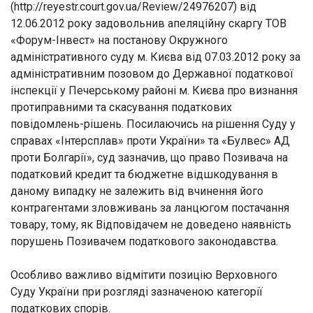
(http://reyestr.court.gov.ua/Review/24976207) від
12.06.2012 року задовольнив апеляційну скаргу ТОВ
«Форум-Інвест» на постанову Окружного
адміністративного суду м. Києва від 07.03.2012 року за
адміністративним позовом до Державної податкової
інспекції у Печерському районі м. Києва про визнання
протиправними та скасування податкових
повідомлень-рішень. Посилаючись на рішення Суду у
справах «Інтерсплав» проти України» та «Булвес» АД
проти Болгарії», суд зазначив, що право Позивача на
податковий кредит та бюджетне відшкодування в
даному випадку не залежить від вчинення його
контрагентами зловживань за ланцюгом постачання
товару, тому, як Відповідачем не доведено наявність
порушень Позивачем податкового законодавства.
Особливо важливо відмітити позицію Верховного
Суду України при розгляді зазначеною категорії
податкових спорів.