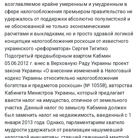
возглавляемое крайне умеренным и умудренным в
сфере налогообложения премьером правительство не
удержалось от поддержки абсолютно популистской и
не обоснованной не только экономическими
расчетами и выкладками, но и просто здравой логикой
концепции налогообложения роскоши от известного
украинского «реформатора» Сергея Тигипко.
Подогретый предвыборным азартом Кабмин
05.06.2012 г. внес в Верховную Раду Украины проект
закона Украины «О внесении изменений в Налоговый
кодекс Украины относительно налогообложения
богатства и предметов роскоши» (№ 10558), авторства
Кабинета Министров Украины, который предлагает
ввести налог на имущество, отличное от земельного
участка. Данный налог по замыслу Кабмина должен
был заменить налог на недвижимость, введенный с 1
января 2013 года. Однако, парламентариям хватило
мудрости удержаться от реализации нашумевшей
налоговой инициативы, ставшей священной мантрой