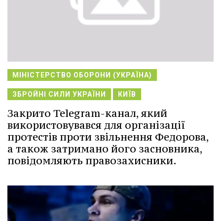
МІНІСТЕРСТВО ОБОРОНИ (УКРАЇНА)
ЗБРОЙНІ СИЛИ УКРАЇНИ
КИЇВ
Закрито Telegram-канал, який
використовувався для організації
протестів проти звільнення Федорова,
а також затримано його засновника,
повідомляють правозахисники.