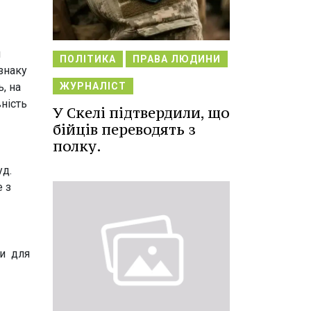
я
ПОЛІТИКА
ПРАВА ЛЮДИНИ
знаку
, на
ЖУРНАЛІСТ
ність
У Скелі підтвердили, що
бійців переводять з
полку.
уд.
е з
ви для