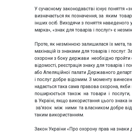
У сучасному законодавстві існує поняття «з
визначається як позначення, за яким товар
інших осіб. Виходячи з поняття наведеного 
марка», «знак для товарів і послуг» є незмі
Проте, як незмінною залишилася їх мета, т
махінацій із знаками для товарів і послуг.
охорони з боку держави необхідно пройти с
відомості, реєстрація знаку для товарів і 
або Апеляційної палати Державного департа
і послуг добре відомим. З моменту винесе
надається така сама правова охорона, якби
поширюється також на товари і послуги, щ
в Україні, якщо використання цього знака
зв'язок між ними та власником добре від
таким використанням.
Закон України «Про охорону прав на знаки д