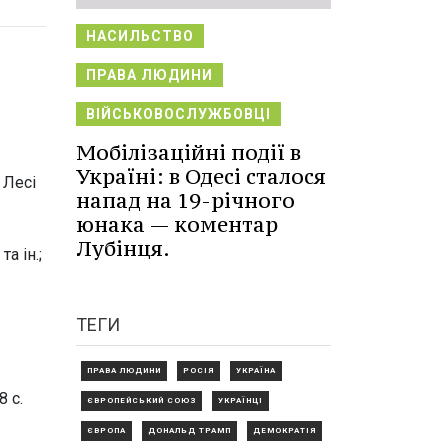
НАСИЛЬСТВО
ПРАВА ЛЮДИНИ
ВІЙСЬКОВОСЛУЖБОВЦІ
Мобілізаційні події в
Україні: в Одесі сталося
 Лесі
напад на 19-річного
юнака — коментар
Лубінця.
а ін.;
ТЕГИ
ПРАВА ЛЮДИНИ
РОСІЯ
УКРАЇНА
8 с.
ЄВРОПЕЙСЬКИЙ СОЮЗ
УКРАЇНЦІ
ЄВРОПА
ДОНАЛЬД ТРАМП
ДЕМОКРАТІЯ