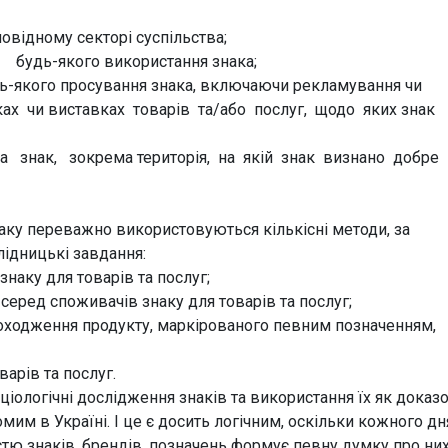
овідному секторі суспільства;
 будь-якого використання знака;
удь-якого просування знака, включаючи рекламування чи
ах чи виставках товарів та/або послуг, щодо яких знак
а знак, зокрема територія, на якій знак визнано добре
аку переважно використовуються кількісні методи, за
лідницькі завдання:
наку для товарів та послуг;
серед споживачів знаку для товарів та послуг;
походження продукту, маркірованого певним позначенням,
варів та послуг.
іологічні дослідження знаків та використання їх як доказ
мим в Україні. І це є досить логічним, оскільки кожного дн
ю знаків, брендів, позначень формує певну думку про них.