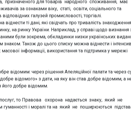
ка, призначеного для товарів народного споживання, має
ивачів за ознаками віку, статі, освіти, соціального та
в відповідних галузей промисловості, торгівлі.
 віднести ті дані, які свідчать про тривалість знаходженн
нку, на ринку України. Наприклад, у справі щодо визнання 
аними були зокрема, обкладинки низки українських видань
м знаком. Також до цього списку можна віднести і інтенсив
х масової інформації, використання та підтримка у мережі
обре відомим: через рішення Апеляційної палати та через с
добре відомого» з дати, на яку він став добре відомим, а н
 його добре відомим.
 послуг, то Правова охорона надається знаку, який не
м гуманності і моралі та на який не поширюються підста