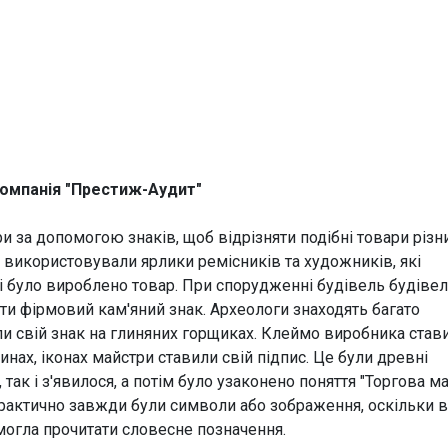
компанія "Престиж-Аудит"
и за допомогою знаків, щоб відрізняти подібні товари різн
и використовували ярлики ремісників та художників, які
рні було вироблено товар. При спорудженні будівель будіве
кти фірмовий кам'яний знак. Археологи знаходять багато
и свій знак на глиняних горщиках. Клеймо виробника став
тинах, іконах майстри ставили свій підпис. Це були древні
так і з'явилося, а потім було узаконено поняття "Торгова ма
рактично завжди були символи або зображення, оскільки 
могла прочитати словесне позначення.