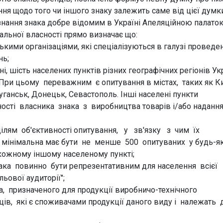
я щодо того чи іншого знаку залежить саме від цієї думки
знання знака добре відомим в Україні Апеляційною палато
ої власності прямо визначає що:
кими організаціями, які спеціалізуються в галузі проведе
нь;
 шість населених пунктів різних географічних регіонів Ук
При цьому переважним є опитування в містах, таких як Ки
ганськ, Донецьк, Севастополь. Інші населені пункти
ності власника знака з виробництва товарів і/або наданн
цілям об'єктивності опитування, у зв'язку з чим їх
 мінімальна має бути не менше 500 опитуваних у будь-я
 кожному іншому населеному пункті;
ака повинно бути репрезентативним для населення всієї
ьової аудиторії";
а, призначеного для продукції виробничо-технічного
ців, які є споживачами продукції даного виду і належать 