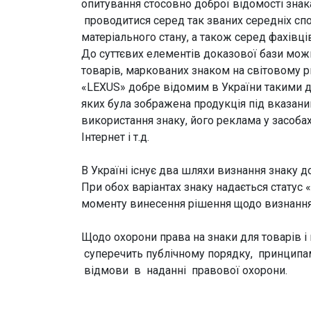
опитування стосовно доброї відомості зна
проводитися серед так званих середніх спож
матеріального стану, а також серед фахівці
До суттєвих елементів доказової бази можна
товарів, маркованих знаком на світовому ри
«LEXUS» добре відомим в України такими д
яких була зображена продукція під вказани
використання знаку, його реклама у засоба
Інтернет і т.д.
В Україні існує два шляхи визнання знаку д
При обох варіантах знаку надається статус «
моменту винесення рішення щодо визнання
Щодо охорони права на знаки для товарів і
суперечить публічному порядку, принципа
відмови в наданні правової охорони.