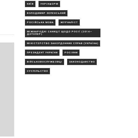
КИЇВ
УКРІНФОРМ
ВОЛОДИМИР ЗЕЛЕНСЬКИЙ
РОСІЙСЬКА МОВА
ЖУРНАЛІСТ
МІЖНАРОДНІ САНКЦІЇ ЩОДО РОСІЇ (2014—
ДОТЕПЕР)
МІНІСТЕРСТВО ЗАКОРДОННИХ СПРАВ (УКРАЇНА)
ПРЕЗИДЕНТ УКРАЇНИ
РОСІЯНИ
ВІЙСЬКОВОСЛУЖБОВЦІ
ЗАКОНОДАВСТВО
СУСПІЛЬСТВО