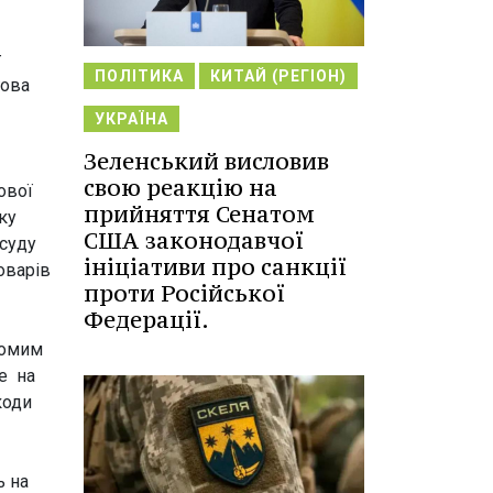
г
ПОЛІТИКА
КИТАЙ (РЕГІОН)
гова
УКРАЇНА
Зеленський висловив
свою реакцію на
ової
прийняття Сенатом
ку
США законодавчої
 суду
ініціативи про санкції
оварів
проти Російської
Федерації.
домим
е на
коди
ь на