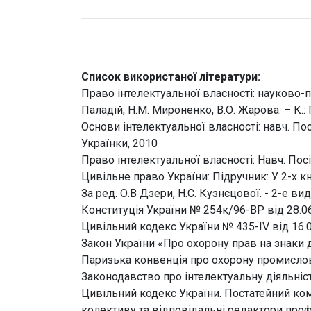
Список використаної літератури:
Право інтелектуальної власності: науково-
Паладій, Н.М. Мироненко, В.О. Жарова. – К.
Основи інтелектуальної власності: навч. Посі
Українки, 2010
Право інтелектуальної власності: Навч. Посі
Цивільне право України: Підручник: У 2-х кн. 
За ред. О.В Дзери, Н.С. Кузнєцової. - 2-е вид.,
Конституція України № 254к/96-ВР від 28.06
Цивільний кодекс України № 435-ІV від 16.0
Закон України «Про охорону прав на знаки дл
Паризька конвенція про охорону промислово
Законодавство про інтелектуальну діяльність:
Цивільний кодекс України. Постатейний ком
колективу та відповідальні редактори проф. 