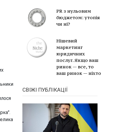
PR з нульовим
бюджетом: утопія
чи ні?
Нішевий
маркетинг
юридичних
послуг. Якщо ваш
ринок — все, то
их
ваш ринок — ніхто
льники
СВІЖІ ПУБЛІКАЦІЇ
илося
рка".
велика