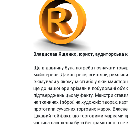
Владислав Ященко, юрист, аудиторська 
Ще в давнину була потреба позначати товар
майстерень. Давні греки, єгиптяни, римлян
вказували у якому місті або у якій майсте
ще до нашої ери врізали в побудовані об'є
підтверджень цьому факту. Майстри ставил
на тканинах і зброї; на художніх творах, кар
прототипи сучасних торгових марок. Власне, 
Цікавий той факт, що торговими марками п
частина населення була безграмотною і не 