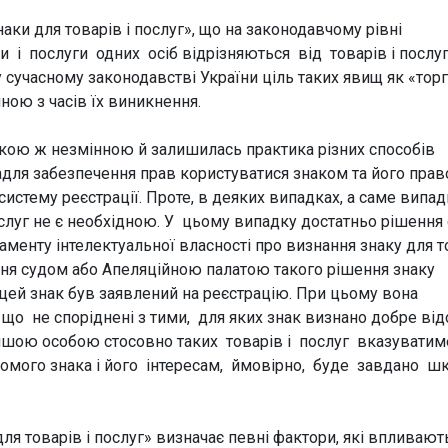
наки для товарів і послуг», що на законодавчому рівні
и і послуги одних осіб відрізняються від товарів і послу
у сучасному законодавстві України ціль таких явищ як «тор
нною з часів їх виникнення.
акою ж незмінною й залишилась практика різних способів
 Задля забезпечення прав користуватися знаком та його прав
истему реєстрації. Проте, в деяких випадках, а саме випад
послуг не є необхідною. У цьому випадку достатньо рішення
менту інтелектуальної власності про визнання знаку для т
ння судом або Апеляційною палатою такого рішення знаку
 цей знак був заявлений на реєстрацію. При цьому вона
о не споріднені з тими, для яких знак визнано добре ві
 іншою особою стосовно таких товарів і послуг вказуватим
омого знака і його інтересам, ймовірно, буде завдано ш
ля товарів і послуг» визначає певні фактори, які впливают