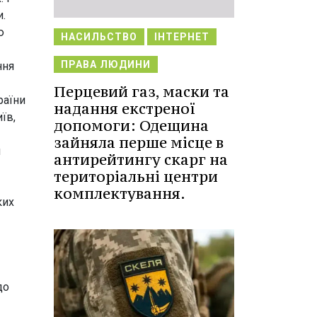
.
ю
НАСИЛЬСТВО
ІНТЕРНЕТ
ПРАВА ЛЮДИНИ
ння
Перцевий газ, маски та
раїни
надання екстреної
їв,
допомоги: Одещина
зайняла перше місце в
я
антирейтингу скарг на
територіальні центри
комплектування.
ких
до