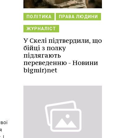
ПОЛІТИКА
ПРАВА ЛЮДИНИ
ЖУРНАЛІСТ
У Скелі підтвердили, що
бійці з полку
підлягають
переведенню - Новини
bigmir)net
ової
я
 І