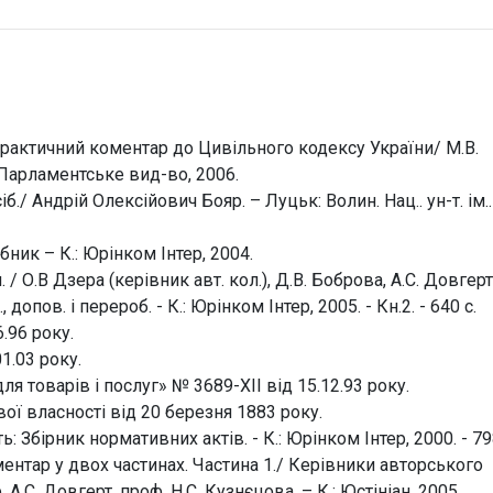
практичний коментар до Цивільного кодексу України/ М.В.
: Парламентське вид-во, 2006.
б./ Андрій Олексійович Бояр. – Луцьк: Волин. Нац.. ун-т. ім..
бник – К.: Юрінком Інтер, 2004.
/ О.В Дзера (керівник авт. кол.), Д.В. Боброва, А.С. Довгерт т
 допов. і перероб. - К.: Юрінком Інтер, 2005. - Кн.2. - 640 с.
.96 року.
1.03 року.
я товарів і послуг» № 3689-ХІІ від 15.12.93 року.
ї власності від 20 березня 1883 року.
 Збірник нормативних актів. - К.: Юрінком Інтер, 2000. - 79
ентар у двох частинах. Частина 1./ Керівники авторського
А.С. Довгерт, проф. Н.С. Кузнєцова. – К.: Юстініан, 2005