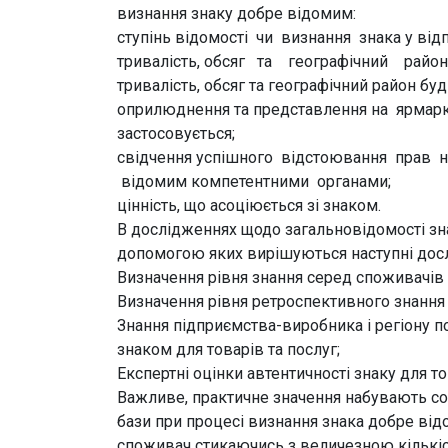
визнання знаку добре відомим:
ступінь відомості чи визнання знака у відп
тривалість, обсяг та географічний район
тривалість, обсяг та географічний район б
оприлюднення та представлення на ярмарк
застосовується;
свідчення успішного відстоювання прав н
відомим компетентними органами;
цінність, що асоціюється зі знаком.
В дослідженнях щодо загальновідомості зн
допомогою яких вирішуються наступні дос
Визначення рівня знання серед споживачів з
Визначення рівня ретроспективного знання 
Знання підприємства-виробника і регіону 
знаком для товарів та послуг;
Експертні оцінки автентичності знаку для то
Важливе, практичне значення набувають соц
бази при процесі визнання знака добре відо
споживач стикаючись з величезною кількіст