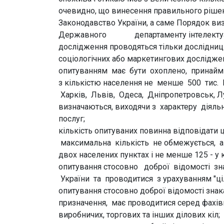
очевидно, що винесення правильного рішенн
Законодавство України, а саме Порядок ви
Державного департаменту інтелектуальн
дослідження проводяться тільки дослідниць
соціологічних або маркетингових дослідже
опитуванням має бути охоплено, принаймні,
з кількістю населення не менше 500 тис. 
Харків, Львів, Одеса, Дніпропетровськ, Лу
визначаються, виходячи з характеру діяль
послуг;
кількість опитуваних повинна відповідати 
максимальна кількість не обмежується, а
двох населених пунктах і не менше 125 - у
опитування стосовно доброї відомості зн
України та проводитися з урахуванням "ціл
опитування стосовно доброї відомості знак
призначення, має проводитися серед фахів
виробничих, торгових та інших ділових кіл;