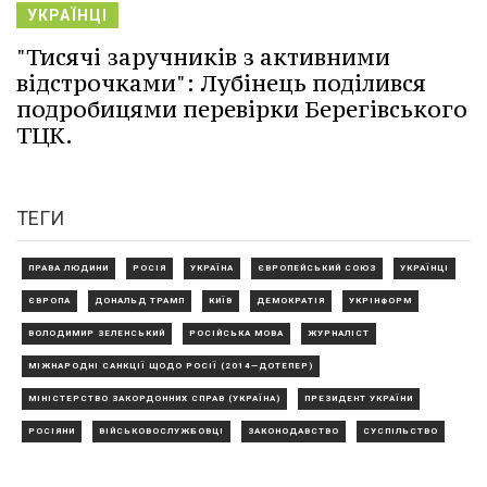
УКРАЇНЦІ
"Тисячі заручників з активними
відстрочками": Лубінець поділився
подробицями перевірки Берегівського
ТЦК.
ТЕГИ
ПРАВА ЛЮДИНИ
РОСІЯ
УКРАЇНА
ЄВРОПЕЙСЬКИЙ СОЮЗ
УКРАЇНЦІ
ЄВРОПА
ДОНАЛЬД ТРАМП
КИЇВ
ДЕМОКРАТІЯ
УКРІНФОРМ
ВОЛОДИМИР ЗЕЛЕНСЬКИЙ
РОСІЙСЬКА МОВА
ЖУРНАЛІСТ
МІЖНАРОДНІ САНКЦІЇ ЩОДО РОСІЇ (2014—ДОТЕПЕР)
МІНІСТЕРСТВО ЗАКОРДОННИХ СПРАВ (УКРАЇНА)
ПРЕЗИДЕНТ УКРАЇНИ
РОСІЯНИ
ВІЙСЬКОВОСЛУЖБОВЦІ
ЗАКОНОДАВСТВО
СУСПІЛЬСТВО