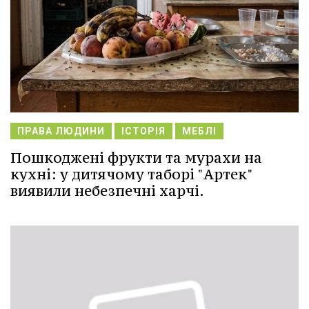
ПРАВА ЛЮДИНИ
ІСТОРІЯ
МЕБЛІ
Пошкоджені фрукти та мурахи на
кухні: у дитячому таборі "Артек"
виявили небезпечні харчі.