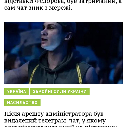
відставки Федорова, був затриманий, а
сам чат зник з мережі.
УКРАЇНА
ЗБРОЙНІ СИЛИ УКРАЇНИ
НАСИЛЬСТВО
Після арешту адміністратора був
видалений телеграм-чат, у якому