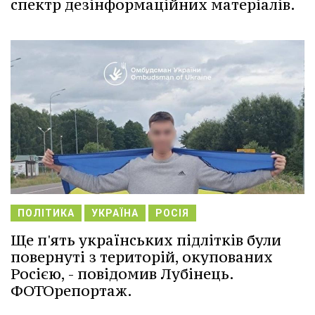
спектр дезінформаційних матеріалів.
ПОЛІТИКА
УКРАЇНА
РОСІЯ
Ще п'ять українських підлітків були
повернуті з територій, окупованих
Росією, - повідомив Лубінець.
ФОТОрепортаж.