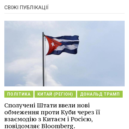
СВІЖІ ПУБЛІКАЦІЇ
ПОЛІТИКА
КИТАЙ (РЕГІОН)
ДОНАЛЬД ТРАМП
Сполучені Штати ввели нові
обмеження проти Куби через її
взаємодію з Китаєм і Росією,
повідомляє Bloomberg.