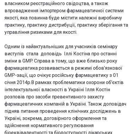
власником реєстраційного свідоцтва, а також
впровадження імпортером фармацевтичної системи
якості, яка повинна буде містити належні виробничу
практику, практику дистрибуції, практику зберігання та
управління ризиками для якості.
Одним із найактуальніших для учасників семінару
виступів стала доповідь Іллі Костіна про останні
зміни в GMP. Справа в тому, що вже близько року
фармацевтика розвивається в режимі обов’язкової
GMP-зації, що очікує російську фармацевтику з 01
січня 2014р.В рамках проблематики охорони об’єктів
інтелектуальної власності в Україні Ілля Костін
розповів про засоби превентивного захисту
фармацевтичних компаній в Україні. Також доповідач
підняв питання проведення клінічних досліджень в
Україні, зокрема, договірного оформлення та
здійснення нормативного регулювання
біоеквівалентності та біодоступності лікарських