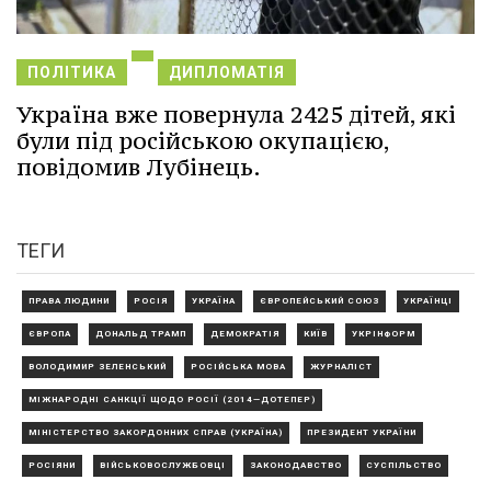
ПОЛІТИКА
ДИПЛОМАТІЯ
Україна вже повернула 2425 дітей, які
були під російською окупацією,
повідомив Лубінець.
ТЕГИ
ПРАВА ЛЮДИНИ
РОСІЯ
УКРАЇНА
ЄВРОПЕЙСЬКИЙ СОЮЗ
УКРАЇНЦІ
ЄВРОПА
ДОНАЛЬД ТРАМП
ДЕМОКРАТІЯ
КИЇВ
УКРІНФОРМ
ВОЛОДИМИР ЗЕЛЕНСЬКИЙ
РОСІЙСЬКА МОВА
ЖУРНАЛІСТ
МІЖНАРОДНІ САНКЦІЇ ЩОДО РОСІЇ (2014—ДОТЕПЕР)
МІНІСТЕРСТВО ЗАКОРДОННИХ СПРАВ (УКРАЇНА)
ПРЕЗИДЕНТ УКРАЇНИ
РОСІЯНИ
ВІЙСЬКОВОСЛУЖБОВЦІ
ЗАКОНОДАВСТВО
СУСПІЛЬСТВО