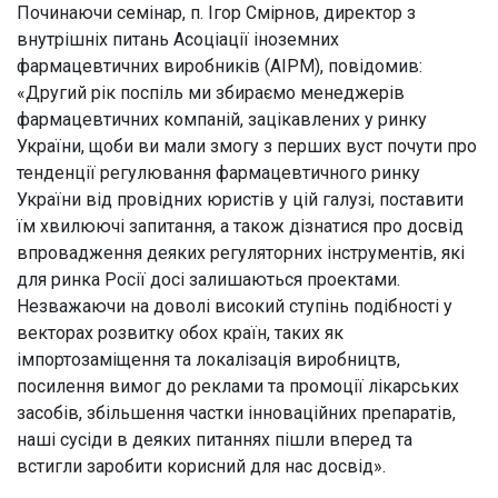
Починаючи семінар, п. Ігор Смірнов, директор з
внутрішніх питань Асоціації іноземних
фармацевтичних виробників (AIPM), повідомив:
«Другий рік поспіль ми збираємо менеджерів
фармацевтичних компаній, зацікавлених у ринку
України, щоби ви мали змогу з перших вуст почути про
тенденції регулювання фармацевтичного ринку
України від провідних юристів у цій галузі, поставити
їм хвилюючі запитання, а також дізнатися про досвід
впровадження деяких регуляторних інструментів, які
для ринка Росії досі залишаються проектами.
Незважаючи на доволі високий ступінь подібності у
векторах розвитку обох країн, таких як
імпортозаміщення та локалізація виробництв,
посилення вимог до реклами та промоції лікарських
засобів, збільшення частки інноваційних препаратів,
наші сусіди в деяких питаннях пішли вперед та
встигли заробити корисний для нас досвід».