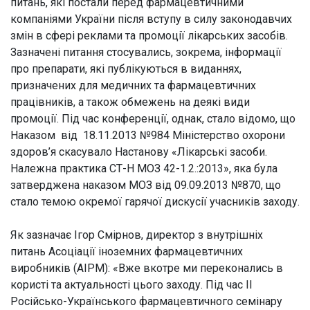
питань, які постали перед фармацевтичними
компаніями України після вступу в силу законодавчих
змін в сфері реклами та промоції лікарських засобів.
Зазначені питання стосувались, зокрема, інформації
про препарати, які публікуються в виданнях,
призначених для медичних та фармацевтичних
працівників, а також обмежень на деякі види
промоції. Під час конференції, однак, стало відомо, що
Наказом від 18.11.2013 №984 Міністерство охорони
здоров’я скасувало Настанову «Лікарські засоби.
Належна практика СТ-Н МОЗ 42-1.2.:2013», яка була
затверджена наказом МОЗ від 09.09.2013 №870, що
стало темою окремої гарячої дискусії учасників заходу.
Як зазначає Ігор Смірнов, директор з внутрішніх
питань Асоціації іноземних фармацевтичних
виробників (AIPM): «Вже вкотре ми переконались в
користі та актуальності цього заходу. Під час ІІ
Російсько-Українського фармацевтичного семінару