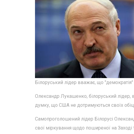
Білоруський лідер вважає, що "демократія"
Олександр Лукашенко, білоруський лідер, 
думку, що США не дотримуються своїх обіц
Самопроголошений лідер Білорусі Олександ
свої міркування щодо поширеної на Заході