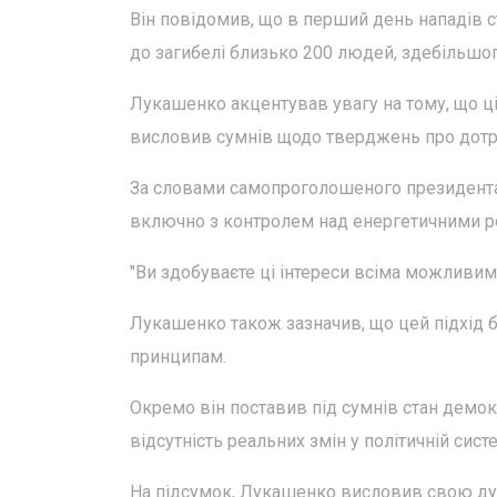
Він повідомив, що в перший день нападів с
до загибелі близько 200 людей, здебільшог
Лукашенко акцентував увагу на тому, що ці 
висловив сумнів щодо тверджень про дот
За словами самопроголошеного президента 
включно з контролем над енергетичними р
"Ви здобуваєте ці інтереси всіма можливими
Лукашенко також зазначив, що цей підхід б
принципам.
Окремо він поставив під сумнів стан демок
відсутність реальних змін у політичній систе
На підсумок, Лукашенко висловив свою думк