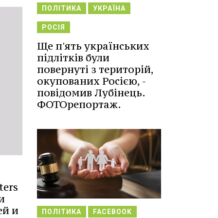
ПОЛІТИКА
УКРАЇНА
РОСІЯ
Ще п'ять українських
підлітків були
повернуті з територій,
окупованих Росією, -
повідомив Лубінець.
ФОТОрепортаж.
ters
и
ей и
ПОЛІТИКА
FACEBOOK