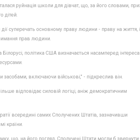
талася руйнація школи для дівчат, що, за його словами, пр
о дітей.
дії суперечать основному праву людини - праву на життя, 
римання прав людини.
Білорусі, політика США визначається насамперед інтереса
есурсами.
 засобами, включаючи військові," - підкреслив він.
ільше відповідає силовій логіці, аніж демократичним
ратії всередині самих Сполучених Штатів, зазначивши
мі країни.
у, що, на його погляд, Сполучені Штати могли б звернути