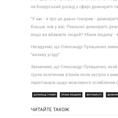
на білоруський досвід у сфері демократії т
"У нас - я про це давно говорив - демократі
більше, ніж у вас. Реальної демократії, ре
якщо ви вбиваєте людей? Убили людину - як
Нагадуємо, що Олександр Лукашенко заяви
"велику угоду".
Зазначимо, що Олександр Лукашенко, який 
групи політичних в'язнів після зустрічі з 
переговорів щодо можливого ослаблення са
ДОНАЛЬД ТРАМП
ПРАВА ЛЮДИНИ
ЖУРНАЛІСТ
ДЕМОКР
ЧИТАЙТЕ ТАКОЖ