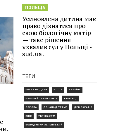
ПОЛЬЩА
Усиновлена дитина має
право дізнатися про
свою біологічну матір
— таке рішення
ухвалив суд у Польщі -
sud.ua.
ТЕГИ
ПРАВА ЛЮДИНИ
РОСІЯ
УКРАЇНА
ЄВРОПЕЙСЬКИЙ СОЮЗ
УКРАЇНЦІ
ЄВРОПА
ДОНАЛЬД ТРАМП
ДЕМОКРАТІЯ
КИЇВ
УКРІНФОРМ
е
ВОЛОДИМИР ЗЕЛЕНСЬКИЙ
ни,