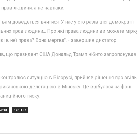
а прав людини, а не навпаки.
ї вам доведеться вчитися. У нас у сто разів цієї демократії
альних прав людини... Про які права людини ви можете мірк
і в неї права? Вона мертва", - завершив диктатор.
в, що президент США Дональд Трамп нібито запропонував
контролює ситуацію в Білорусі, прийняв рішення про звіл
американською делегацією в Мінську. Це відбулося на фоні
нкційного тиску.
АТІЯ
ПОЛІТИК