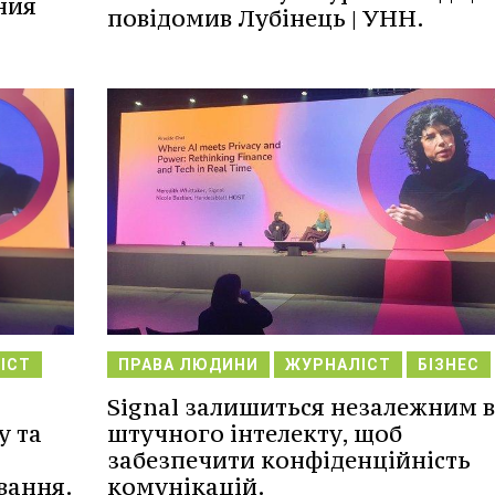
ния
повідомив Лубінець | УНН.
ІСТ
ПРАВА ЛЮДИНИ
ЖУРНАЛІСТ
БІЗНЕС
я
Signal залишиться незалежним в
у та
штучного інтелекту, щоб
забезпечити конфіденційність
вання.
комунікацій.