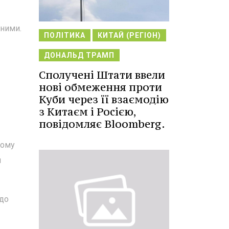
ьними.
ПОЛІТИКА
КИТАЙ (РЕГІОН)
ДОНАЛЬД ТРАМП
Сполучені Штати ввели
нові обмеження проти
Куби через її взаємодію
з Китаєм і Росією,
повідомляє Bloomberg.
кому
й
одо