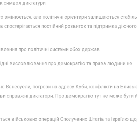
як символ диктатури.
о змінюється, але політичні орієнтири залишаються стабіл
ів спостерігається постійний розвиток та підтримка діючого
явлення про політичні системи обох держав.
ахідні висловлювання про демократію та права людини не
вно Венесуели, погрози на адресу Куби, конфлікти на Близь
о ви справжні диктатори. Про демократію тут не може бути 
ється військових операцій Сполучених Штатів та Ізраїлю щ