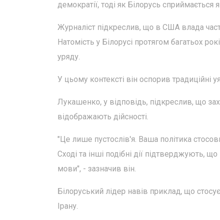
демократії, тоді як Білорусь сприймається 
Журналіст підкреслив, що в США влада част
Натомість у Білорусі протягом багатьох рок
уряду.
У цьому контексті він оспорив традиційні у
Лукашенко, у відповідь, підкреслив, що з
відображають дійсності.
"Це лише пустослів'я. Ваша політика стосо
Сході та інші подібні дії підтверджують, щ
мови", - зазначив він.
Білоруський лідер навів приклад, що стосу
Ірану.