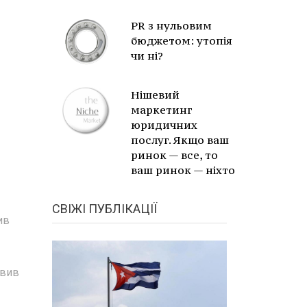
PR з нульовим
бюджетом: утопія
чи ні?
Нішевий
маркетинг
юридичних
послуг. Якщо ваш
ринок — все, то
ваш ринок — ніхто
СВІЖІ ПУБЛІКАЦІЇ
ив
овив