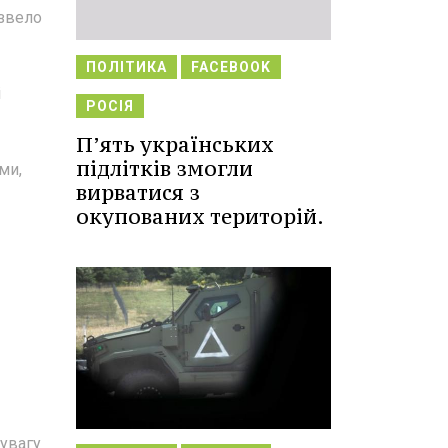
извело
ПОЛІТИКА
FACEBOOK
і
РОСІЯ
П’ять українських
підлітків змогли
ми,
вирватися з
окупованих територій.
 увагу