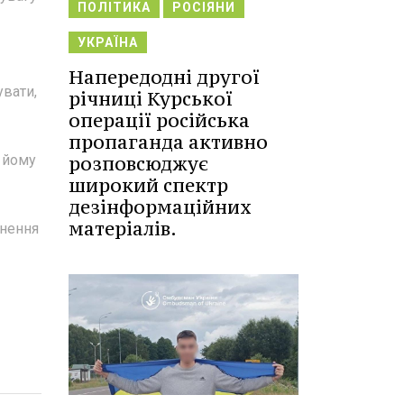
ПОЛІТИКА
РОСІЯНИ
УКРАЇНА
Напередодні другої
увати,
річниці Курської
операції російська
пропаганда активно
 йому
розповсюджує
широкий спектр
дезінформаційних
матеріалів.
ьнення