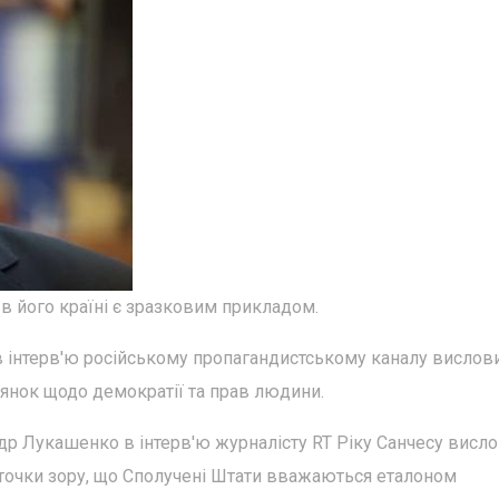
 в його країні є зразковим прикладом.
в інтерв'ю російському пропагандистському каналу вислов
янок щодо демократії та прав людини.
р Лукашенко в інтерв'ю журналісту RT Ріку Санчесу висл
 точки зору, що Сполучені Штати вважаються еталоном