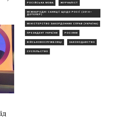
РОСІЙСЬКА МОВА
ЖУРНАЛІСТ
МІЖНАРОДНІ САНКЦІЇ ЩОДО РОСІЇ (2014—
ДОТЕПЕР)
МІНІСТЕРСТВО ЗАКОРДОННИХ СПРАВ (УКРАЇНА)
ПРЕЗИДЕНТ УКРАЇНИ
РОСІЯНИ
ВІЙСЬКОВОСЛУЖБОВЦІ
ЗАКОНОДАВСТВО
СУСПІЛЬСТВО
ід