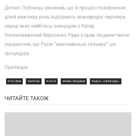
Деталі: Лубінець зазначив, що в процесі повернення
дітей важливу роль відіграють міжнародні партнери,
серед яких найбільш значущим є Катар.
Уповноважений Верховної Ради з прав людини також
підкреслив, що Росія "максимально гальмує" цю
процедуру.
Прелюдія:
РОСІЯНИ
УКРАЇНА
РОСІЯ
ПРАВА ЛЮДИНИ
РАДІО «СВОБОДА»
ЧИТАЙТЕ ТАКОЖ