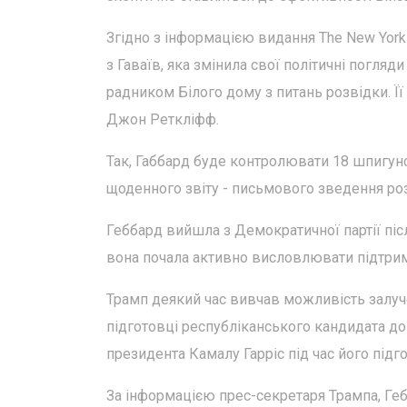
Згідно з інформацією видання The New York
з Гаваїв, яка змінила свої політичні погля
радником Білого дому з питань розвідки. Ї
Джон Реткліфф.
Так, Габбард буде контролювати 18 шпигунс
щоденного звіту - письмового зведення ро
Геббард вийшла з Демократичної партії піс
вона почала активно висловлювати підтри
Трамп деякий час вивчав можливість залуче
підготовці республіканського кандидата до 
президента Камалу Гарріс під час його підго
За інформацією прес-секретаря Трампа, Геб