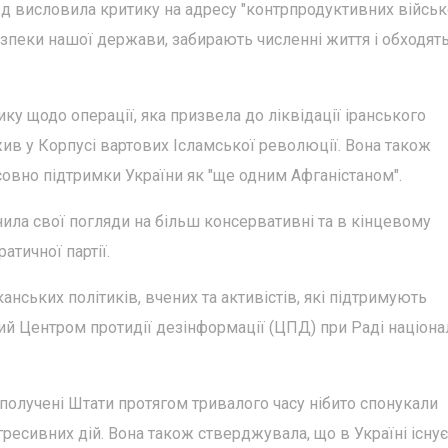
ард висловила критику на адресу "контрпродуктивних війсь
зпеки нашої держави, забирають численні життя і обходят
ку щодо операції, яка призвела до ліквідації іранського
ив у Корпусі вартових Ісламської революції. Вона також
овно підтримки України як "ще одним Афганістаном".
нила свої погляди на більш консервативні та в кінцевому
атичної партії.
анських політиків, вчених та активістів, які підтримують
ий Центром протидії дезінформації (ЦПД) при Раді націона
олучені Штати протягом тривалого часу нібито спонукали
ресивних дій. Вона також стверджувала, що в Україні існує