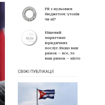
PR з нульовим
бюджетом: утопія
чи ні?
Нішевий
маркетинг
юридичних
послуг. Якщо ваш
ринок — все, то
ваш ринок — ніхто
СВІЖІ ПУБЛІКАЦІЇ