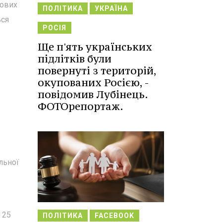
кових
ПОЛІТИКА
УКРАЇНА
ься
РОСІЯ
Ще п'ять українських
підлітків були
повернуті з територій,
окупованих Росією, -
повідомив Лубінець.
ФОТОрепортаж.
льної
 25
ПОЛІТИКА
FACEBOOK