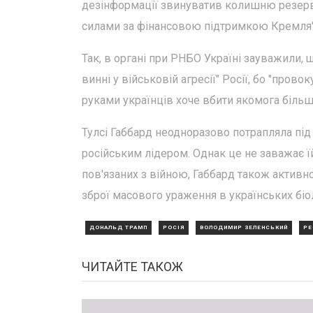
дезінформації звинуватив колишню резервн
силами за фінансовою підтримкою Кремля"
Так, в органі при РНБО Україні зауважили, 
винні у військовій агресії" Росії, бо "пров
руками українців хоче вбити якомога більше
Тулсі Габбард неодноразово потрапляла під
російським лідером. Однак це не заважає їй
пов'язаних з війною, Габбард також актив
зброї масового ураження в українських біол
ДОНАЛЬД ТРАМП
РОСІЯ
ВОЛОДИМИР ЗЕЛЕНСЬКИЙ
РЕ
ЧИТАЙТЕ ТАКОЖ