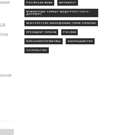
ними
РОСІЙСЬКА МОВА
ЖУРНАЛІСТ
МІЖНАРОДНІ САНКЦІЇ ЩОДО РОСІЇ (2014—
ДОТЕПЕР)
МІНІСТЕРСТВО ЗАКОРДОННИХ СПРАВ (УКРАЇНА)
США
ПРЕЗИДЕНТ УКРАЇНИ
РОСІЯНИ
тона
ВІЙСЬКОВОСЛУЖБОВЦІ
ЗАКОНОДАВСТВО
СУСПІЛЬСТВО
рення