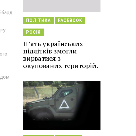
аббард
ПОЛІТИКА
FACEBOOK
ЦРУ
РОСІЯ
П’ять українських
підлітків змогли
ого
вирватися з
окупованих територій.
одом