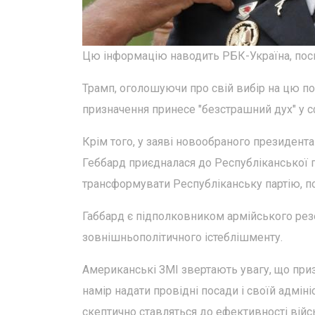
Цю інформацію наводить РБК-Україна, поси
Трамп, оголошуючи про свій вибір на цю пос
призначення принесе "безстрашний дух" у с
Крім того, у заяві новообраного президен
Геббард приєдналася до Республіканської па
трансформувати Республіканську партію, пов
Габбард є підполковником армійського рез
зовнішньополітичного істеблішменту.
Американські ЗМІ звертають увагу, що при
намір надати провідні посади і своїй адміні
скептично ставляться до ефективності вій