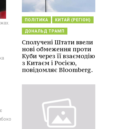
ПОЛІТИКА
КИТАЙ (РЕГІОН)
жах.
ДОНАЛЬД ТРАМП
Сполучені Штати ввели
нові обмеження проти
Куби через її взаємодію
ка
з Китаєм і Росією,
повідомляє Bloomberg.
є
либоко