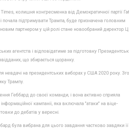
 Times, колишня конгресменка від Демократичної партії Г
ди і почала підтримувати Трампа, буде призначена головним
ї новим партнером у цій ролі стане новообраний директор 
ьких агентств і відповідатиме за підготовку Президентськ
звідданих, що збирається щоранку.
ля невдачі на президентських виборах у США 2020 року. Зг
мку Трампу.
ння Геббард до своєї команди, і вона активно сприяла
інформаційної кампанії, яка включала "атаки" на віце-
товки до дебатів у вересні.
бард була вибрана для цього завдання частково завдяки її