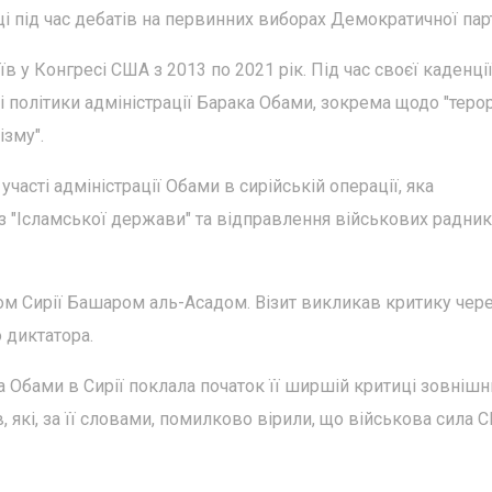
ці під час дебатів на первинних виборах Демократичної парт
в у Конгресі США з 2013 по 2021 рік. Під час своєї каденці
і політики адміністрації Барака Обами, зокрема щодо "тер
ізму".
часті адміністрації Обами в сирійській операції, яка
 з "Ісламської держави" та відправлення військових радник
том Сирії Башаром аль-Асадом. Візит викликав критику чер
 диктатора.
 Обами в Сирії поклала початок її ширшій критиці зовнішн
в, які, за її словами, помилково вірили, що військова сила 