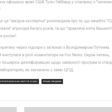
у офіцерку армії США Тулсі Габбард у співпраці з "інозем
.
що ця "західна експертка" розповідала про те, що начебто "
окували" агресора багато років, та що "правляча еліта Вашинг
 росіян".
 критику через підозри у зв'язках з Володимиром Путіним,
 виступати в ролі коментатора на Fox News. Окрім питань,
но поширює дезінформацію щодо наявності програм зі ство
абораторіях, як зазначено у заяві ЦПД.
СПУБЛІКАНСЬКА ПАРТІЯ (США)
ПРАВА ЛЮДИНИ