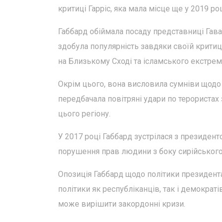
критиці Гарріс, яка мала місце ще у 2019 ро
Габбард обіймала посаду представниці Гаваї
здобула популярність завдяки своїй критиц
на Близькому Сході та ісламського екстрем
Окрім цього, вона висловила сумніви щодо у
передбачала повітряні удари по терористах
цього регіону.
У 2017 році Габбард зустрілася з президен
порушення прав людини з боку сирійського
Опозиція Габбард щодо політики президента
політики як республіканців, так і демократі
може вирішити закордонні кризи.