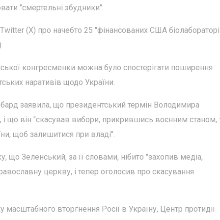
вати "смертельні збудники".
 Twitter (X) про начебто 25 "фінансованих США біолабораторі
)
нської конгресменки можна було спостерігати поширення
ських наративів щодо України.
аббард заявила, що президентський термін Володимира
", і що він "скасував вибори, прикрившись воєнним станом,
и, щоб залишитися при владі".
, що Зеленський, за її словами, нібито "захопив медіа,
православну церкву, і тепер оголосив про скасування
ку масштабного вторгнення Росії в Україну, Центр протидії