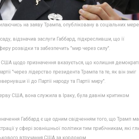
лаючись на заяву Трампа, опубліковану в соціальних мере
аду, відзначив заслуги Габбард, підкресливши, що її
феру розвідки та забезпечить "мир через силу".
та США щодо призначення вказується, що колишня демократ
ртії "через лідерство президента Трампа та те, як він зміг
ернувши її до Партії народу та Партії миру".
ерву США, вона служила в Іраку, була давнім критиком
значення Габбард є ще одним свідченням того, що Трамп ма
страції у сфері зовнішньої політики тим прибічникам, які г
ськового втручання США за кордоном.