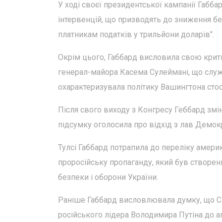
У ході своєї президентської кампанії Габб
інтервенцій, що призводять до зниження бе
платникам податків у трильйони доларів".
Окрім цього, Габбард висловила свою крити
генерал-майора Касема Сулеймані, що служ
охарактеризувала політику Вашингтона стос
Після свого виходу з Конгресу Геббард змі
підсумку оголосила про відхід з лав Демокр
Тулсі Габбард потрапила до переліку америк
проросійську пропаганду, який був створен
безпеки і оборони України.
Раніше Габбард висловлювала думку, що Сп
російського лідера Володимира Путіна до аг