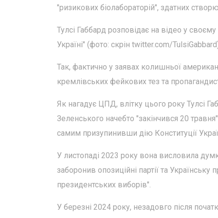
"ризикових біолабораторій", здатних створю
Тулсі Габбард розповідає на відео у своєму
Україні" (фото: скрін twitter.com/TulsiGabbard
Так, фактично у заявах колишньої америка
кремлівських фейкових тез та пропагандист
Як нагадує ЦПД, влітку цього року Тулсі Г
Зеленського начебто "закінчився 20 травня
самим призупинивши дію Конституції Україн
У листопаді 2023 року вона висловила думку
заборонив опозиційні партії та Українську 
президентських виборів".
У березні 2024 року, незадовго після почат