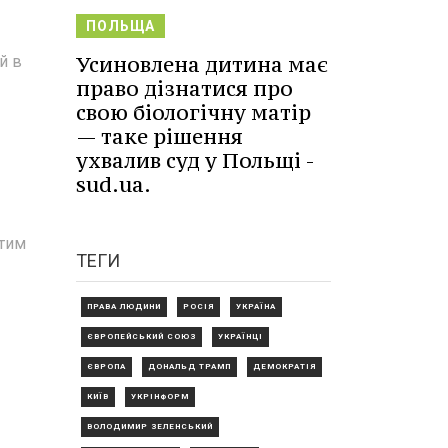
ПОЛЬЩА
Усиновлена дитина має
й в
право дізнатися про
свою біологічну матір
— таке рішення
ухвалив суд у Польщі -
sud.ua.
 тим
ТЕГИ
ПРАВА ЛЮДИНИ
РОСІЯ
УКРАЇНА
ЄВРОПЕЙСЬКИЙ СОЮЗ
УКРАЇНЦІ
ЄВРОПА
ДОНАЛЬД ТРАМП
ДЕМОКРАТІЯ
КИЇВ
УКРІНФОРМ
ВОЛОДИМИР ЗЕЛЕНСЬКИЙ