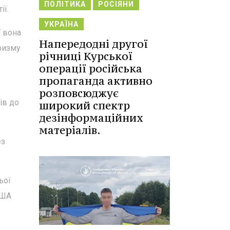
ПОЛІТИКА
РОСІЯНИ
ії.
УКРАЇНА
ї вона
Напередодні другої
оризму
річниці Курської
операції російська
пропаганда активно
розповсюджує
ів до
широкий спектр
дезінформаційних
матеріалів.
ез
ьої
США