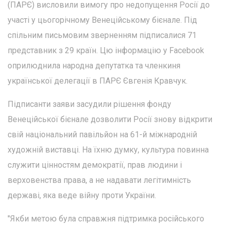
(ПАРЄ) висловили вимогу про недопущення Росії до
участі у цьогорічному Венеційському бієнале. Під
спільним письмовим зверненням підписалися 71
представник з 29 країн. Цю інформацію у Facebook
оприлюднила народна депутатка та членкиня
української делегації в ПАРЄ Євгенія Кравчук.
Підписанти заяви засудили рішення фонду
Венеційської бієнале дозволити Росії знову відкрити
свій національний павільйон на 61-й міжнародній
художній виставці. На їхню думку, культура повинна
служити цінностям демократії, прав людини і
верховенства права, а не надавати легітимність
державі, яка веде війну проти України.
"Якби метою була справжня підтримка російського