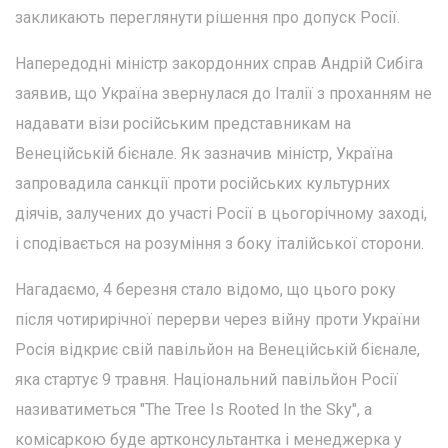
закликають переглянути рішення про допуск Росії.
Напередодні міністр закордонних справ Андрій Сибіга
заявив, що Україна звернулася до Італії з проханням не
надавати візи російським представникам на
Венеційській бієнале. Як зазначив міністр, Україна
запровадила санкції проти російських культурних
діячів, залучених до участі Росії в цьогорічному заході,
і сподівається на розуміння з боку італійської сторони.
Нагадаємо, 4 березня стало відомо, що цього року
після чотирирічної перерви через війну проти України
Росія відкриє свій павільйон на Венеційській бієнале,
яка стартує 9 травня. Національний павільйон Росії
називатиметься "The Tree Is Rooted In the Sky", а
комісаркою буде артконсультантка і менеджерка у