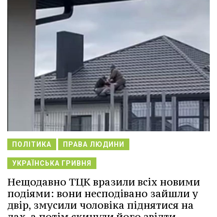
ПОЛІТИКА
ПРАВА ЛЮДИНИ
УКРАЇНСЬКА ГРИВНЯ
Нещодавно ТЦК вразили всіх новими
подіями: вони несподівано зайшли у
двір, змусили чоловіка піднятися на
дах, а потім скинули його звідти.