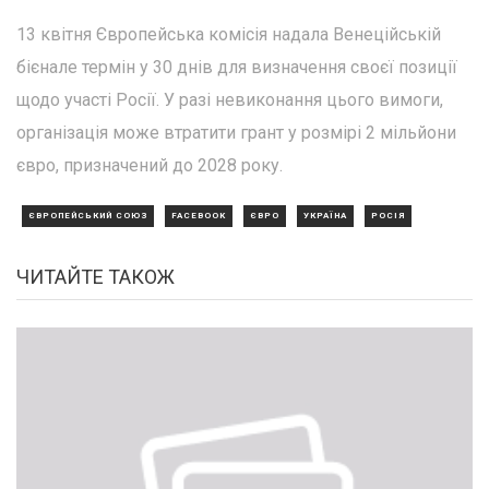
13 квітня Європейська комісія надала Венеційській
бієнале термін у 30 днів для визначення своєї позиції
щодо участі Росії. У разі невиконання цього вимоги,
організація може втратити грант у розмірі 2 мільйони
євро, призначений до 2028 року.
ЄВРОПЕЙСЬКИЙ СОЮЗ
FACEBOOK
ЄВРО
УКРАЇНА
РОСІЯ
ЧИТАЙТЕ ТАКОЖ