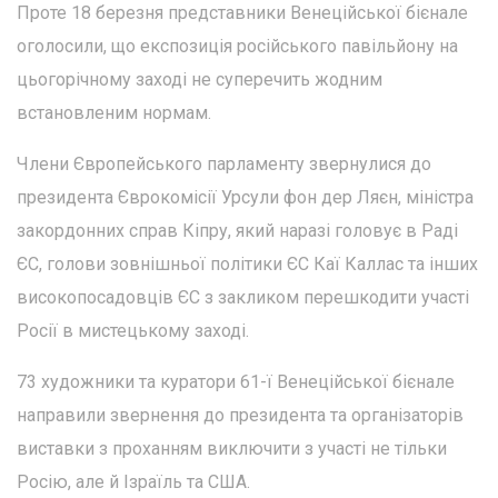
Проте 18 березня представники Венеційської бієнале
оголосили, що експозиція російського павільйону на
цьогорічному заході не суперечить жодним
встановленим нормам.
Члени Європейського парламенту звернулися до
президента Єврокомісії Урсули фон дер Ляєн, міністра
закордонних справ Кіпру, який наразі головує в Раді
ЄС, голови зовнішньої політики ЄС Каї Каллас та інших
високопосадовців ЄС з закликом перешкодити участі
Росії в мистецькому заході.
73 художники та куратори 61-ї Венеційської бієнале
направили звернення до президента та організаторів
виставки з проханням виключити з участі не тільки
Росію, але й Ізраїль та США.