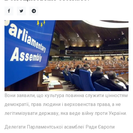
Вони заявили, що культура повинна служити цінностям
демократії, прав людини і верховенства права, а не
легітимізувати державу, яка веде війну проти України.
Делегати Парламентської асамблеї Ради Європи