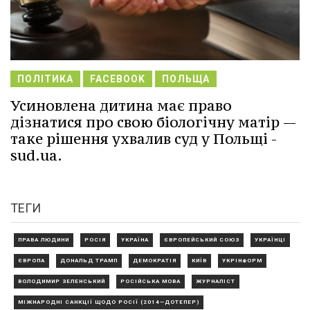
ПОЛІТИКА
FACEBOOK
ПОЛЬЩА
Усиновлена дитина має право
дізнатися про свою біологічну матір —
таке рішення ухвалив суд у Польщі -
sud.ua.
ТЕГИ
ПРАВА ЛЮДИНИ
РОСІЯ
УКРАЇНА
ЄВРОПЕЙСЬКИЙ СОЮЗ
УКРАЇНЦІ
ЄВРОПА
ДОНАЛЬД ТРАМП
ДЕМОКРАТІЯ
КИЇВ
УКРІНФОРМ
ВОЛОДИМИР ЗЕЛЕНСЬКИЙ
РОСІЙСЬКА МОВА
ЖУРНАЛІСТ
МІЖНАРОДНІ САНКЦІЇ ЩОДО РОСІЇ (2014—ДОТЕПЕР)