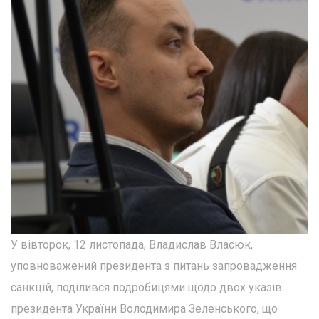
У вівторок, 12 листопада, Владислав Власюк,
уповноважений президента з питань запровадження
санкцій, поділився подробицями щодо двох указів
президента України Володимира Зеленського, що