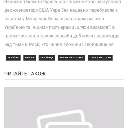
Якобсен також нагадала, що з цією метою заступниця
держсекретаря США Узра Зея недавно перебувала з
візитом у Монреалі. Вона опрацювала разом з
Україною та іншими партнерами шляхи взаємодії в
цьому питанні, а також способи добитися правосуддя
над тими в Росії, хто чинив злочини і зловживання.
УКРАЇНА
РОСІЯ
УКРАЇНЦІ
ВОЄННИЙ ЗЛОЧИН
ПРАВА ЛЮДИНИ
ЧИТАЙТЕ ТАКОЖ