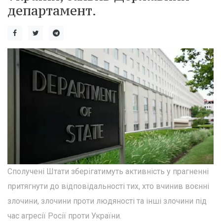
департамент.
Сполучені Штати зберігатимуть активність у прагненні
притягнути до відповідальності тих, хто вчинив воєнні
злочини, злочини проти людяності та інші злочини під
час агресії Росії проти України.