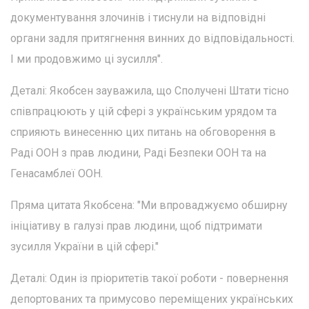
документування злочинів і тиснули на відповідні
органи задля притягнення винних до відповідальності.
І ми продовжимо ці зусилля".
Деталі: Якобсен зауважила, що Сполучені Штати тісно
співпрацюють у цій сфері з українським урядом та
сприяють винесенню цих питань на обговорення в
Раді ООН з прав людини, Раді Безпеки ООН та на
Генасамблеї ООН.
Пряма цитата Якобсена: "Ми впроваджуємо обширну
ініціативу в галузі прав людини, щоб підтримати
зусилля України в цій сфері."
Деталі: Один із пріоритетів такої роботи - повернення
депортованих та примусово переміщених українських