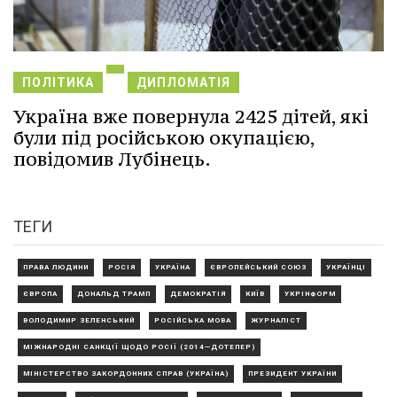
ПОЛІТИКА
ДИПЛОМАТІЯ
Україна вже повернула 2425 дітей, які
були під російською окупацією,
повідомив Лубінець.
ТЕГИ
ПРАВА ЛЮДИНИ
РОСІЯ
УКРАЇНА
ЄВРОПЕЙСЬКИЙ СОЮЗ
УКРАЇНЦІ
ЄВРОПА
ДОНАЛЬД ТРАМП
ДЕМОКРАТІЯ
КИЇВ
УКРІНФОРМ
ВОЛОДИМИР ЗЕЛЕНСЬКИЙ
РОСІЙСЬКА МОВА
ЖУРНАЛІСТ
МІЖНАРОДНІ САНКЦІЇ ЩОДО РОСІЇ (2014—ДОТЕПЕР)
МІНІСТЕРСТВО ЗАКОРДОННИХ СПРАВ (УКРАЇНА)
ПРЕЗИДЕНТ УКРАЇНИ