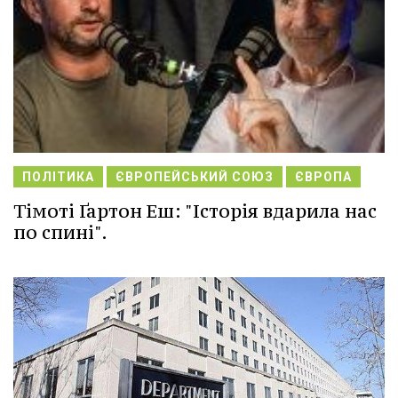
ПОЛІТИКА
ЄВРОПЕЙСЬКИЙ СОЮЗ
ЄВРОПА
Тімоті Ґартон Еш: "Історія вдарила нас
по спині".