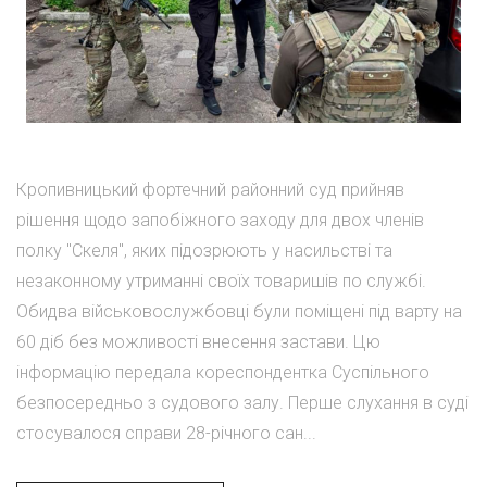
Кропивницький фортечний районний суд прийняв
рішення щодо запобіжного заходу для двох членів
полку "Скеля", яких підозрюють у насильстві та
незаконному утриманні своїх товаришів по службі.
Обидва військовослужбовці були поміщені під варту на
60 діб без можливості внесення застави. Цю
інформацію передала кореспондентка Суспільного
безпосередньо з судового залу. Перше слухання в суді
стосувалося справи 28-річного сан...