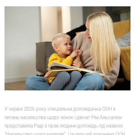
У червні 2026 року спеціальна доповідачка ООН з
питань насильства щодо жінок і дівчат Рім Альсалем
представила Раді з прав людини доповідь під назвою
"Насильство щодо матерів". Це перший документ ООН,