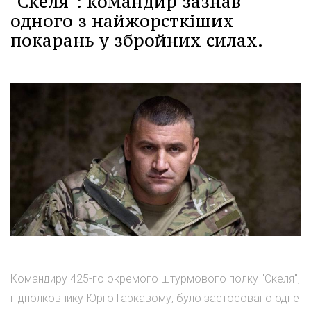
"Скеля": командир зазнав
одного з найжорсткіших
покарань у збройних силах.
Командиру 425-го окремого штурмового полку "Скеля",
підполковнику Юрію Гаркавому, було застосовано одне