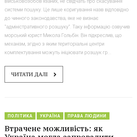
військовозобов'язаних, не свідчать про скасування
системи пошуку. Це лише коригування назв відповідно
до чинного законодавства, яке не визнає
"адміністративного розшуку". Таку інформацію озвучив
морський юрист Микола Гольбін. Він підкреслив, що
механізм, згідно з яким територіальні центри
комплектування можуть ініціювати розшук гр...
ЧИТАТИ ДАЛІ
ПОЛІТИКА
УКРАЇНА
ПРАВА ЛЮДИНИ
Втрачене можливість: як
Україна могла запровадити