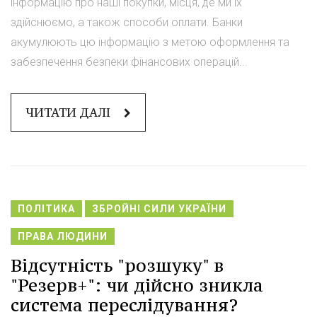
інформацію про наші покупки, місця, де ми їх
здійснюємо, а також способи оплати. Банки
акумулюють цю інформацію з метою оформлення та
забезпечення безпеки фінансових операцій...
ЧИТАТИ ДАЛІ
ПОЛІТИКА
ЗБРОЙНІ СИЛИ УКРАЇНИ
ПРАВА ЛЮДИНИ
Відсутність "розшуку" в
"Резерв+": чи дійсно зникла
система переслідування?