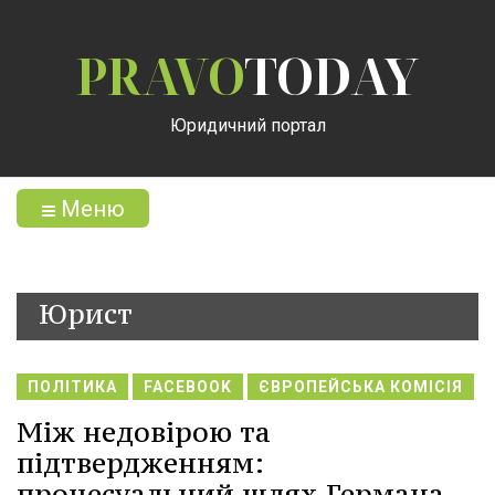
PRAVO
TODAY
Юридичний портал
Меню
Юрист
ПОЛІТИКА
FACEBOOK
ЄВРОПЕЙСЬКА КОМІСІЯ
Між недовірою та
підтвердженням:
процесуальний шлях Германа