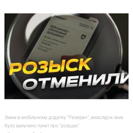
Зміни в мобільному додатку "Резерв+", внаслідок яких
було вилучено пункт про "розшук"