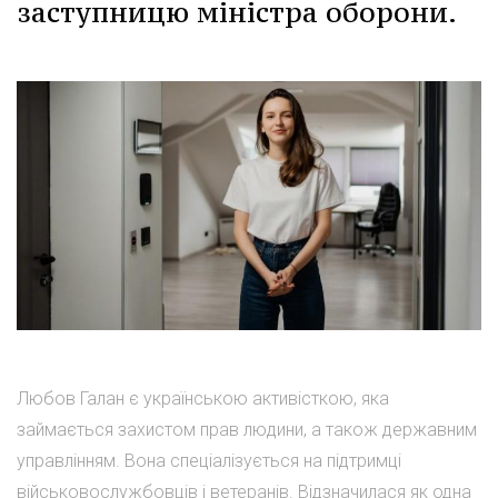
заступницю міністра оборони.
Любов Галан є українською активісткою, яка
займається захистом прав людини, а також державним
управлінням. Вона спеціалізується на підтримці
військовослужбовців і ветеранів. Відзначилася як одна