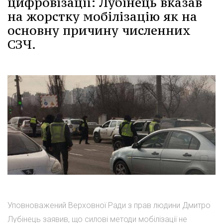
цифровізації: Лубінець вказав
на жорстку мобілізацію як на
основну причину численних
СЗЧ.
Уповноважений Верховної Ради з прав людини Дмитро
Лубінець заявив, що силові методи мобілізації не