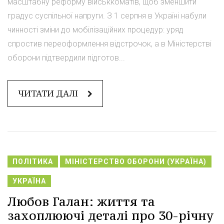
масштабну реформу військкоматів, щоб зменшити
градус суспільної напруги. З 1 серпня в Україні набули
чинності зміни до мобілізаційних процедур: уряд
спростив переоформлення відстрочок, а в Міністерстві
оборони підтвердили підготов...
ЧИТАТИ ДАЛІ
ПОЛІТИКА
МІНІСТЕРСТВО ОБОРОНИ (УКРАЇНА)
УКРАЇНА
Любов Галан: життя та
захоплюючі деталі про 30-річну