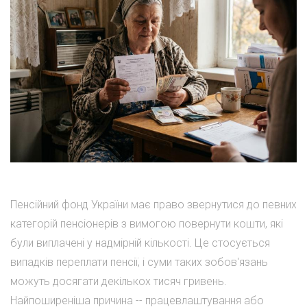
Пенсійний фонд України має право звернутися до певних
категорій пенсіонерів з вимогою повернути кошти, які
були виплачені у надмірній кількості. Це стосується
випадків переплати пенсії, і суми таких зобов'язань
можуть досягати декількох тисяч гривень.
Найпоширеніша причина -- працевлаштування або