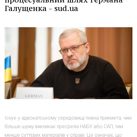
Галущенка - sud.ua
Існує у адвокатському середовищі певна прикмета: чим
більше шуму викликає пресреліз НАБУ або САП, тим
менше суттєвих матеріалів у справі. Це означає, що