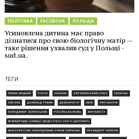
ПОЛІТИКА
FACEBOOK
ПОЛЬЩА
Усиновлена дитина має право
дізнатися про свою біологічну матір —
таке рішення ухвалив суд у Польщі -
sud.ua.
ТЕГИ
ПРАВА ЛЮДИНИ
РОСІЯ
УКРАЇНА
ЄВРОПЕЙСЬКИЙ СОЮЗ
УКРАЇНЦІ
ЄВРОПА
ДОНАЛЬД ТРАМП
ДЕМОКРАТІЯ
КИЇВ
УКРІНФОРМ
ВОЛОДИМИР ЗЕЛЕНСЬКИЙ
РОСІЙСЬКА МОВА
ЖУРНАЛІСТ
МІЖНАРОДНІ САНКЦІЇ ЩОДО РОСІЇ (2014—ДОТЕПЕР)
МІНІСТЕРСТВО ЗАКОРДОННИХ СПРАВ (УКРАЇНА)
ПРЕЗИДЕНТ УКРАЇНИ