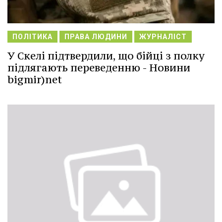
ПОЛІТИКА
ПРАВА ЛЮДИНИ
ЖУРНАЛІСТ
У Скелі підтвердили, що бійці з полку
підлягають переведенню - Новини
bigmir)net