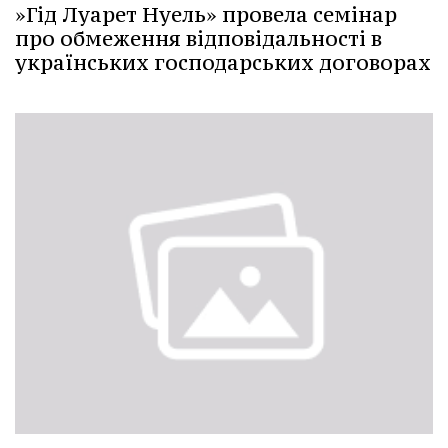
»Гід Луарет Нуель» провела семінар
про обмеження відповідальності в
українських господарських договорах