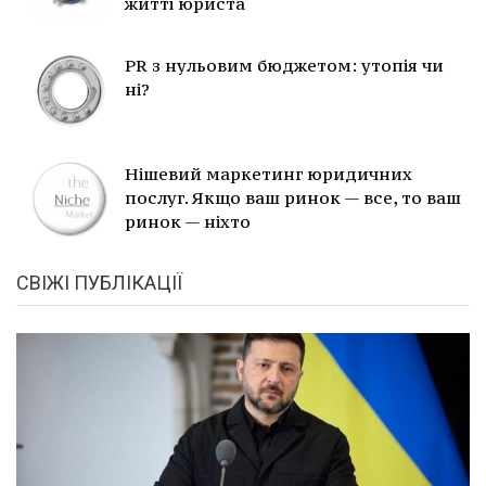
житті юриста
PR з нульовим бюджетом: утопія чи
ні?
Нішевий маркетинг юридичних
послуг. Якщо ваш ринок — все, то ваш
ринок — ніхто
СВІЖІ ПУБЛІКАЦІЇ