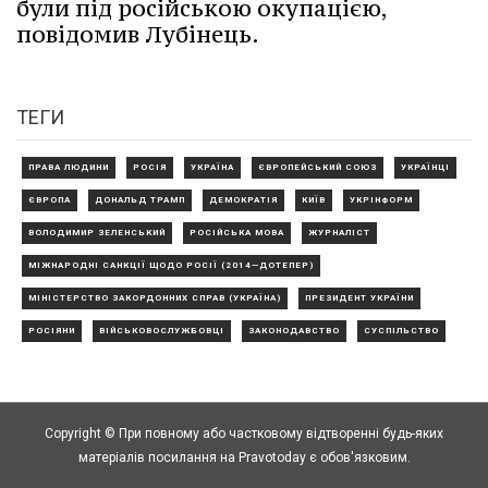
були під російською окупацією,
повідомив Лубінець.
ТЕГИ
ПРАВА ЛЮДИНИ
РОСІЯ
УКРАЇНА
ЄВРОПЕЙСЬКИЙ СОЮЗ
УКРАЇНЦІ
ЄВРОПА
ДОНАЛЬД ТРАМП
ДЕМОКРАТІЯ
КИЇВ
УКРІНФОРМ
ВОЛОДИМИР ЗЕЛЕНСЬКИЙ
РОСІЙСЬКА МОВА
ЖУРНАЛІСТ
МІЖНАРОДНІ САНКЦІЇ ЩОДО РОСІЇ (2014—ДОТЕПЕР)
МІНІСТЕРСТВО ЗАКОРДОННИХ СПРАВ (УКРАЇНА)
ПРЕЗИДЕНТ УКРАЇНИ
РОСІЯНИ
ВІЙСЬКОВОСЛУЖБОВЦІ
ЗАКОНОДАВСТВО
СУСПІЛЬСТВО
Copyright © При повному або частковому відтворенні будь-яких
матеріалів посилання на Pravotoday є обов'язковим.