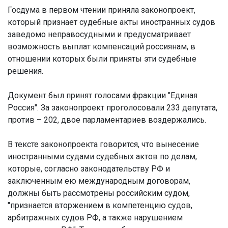
Госдума в первом чтении приняла законопроект,
который признает судебные акты иностранных судов
заведомо неправосудными и предусматривает
возможность выплат компенсаций россиянам, в
отношении которых были приняты эти судебные
решения.
Документ был принят голосами фракции "Единая
Россия". За законопроект проголосовали 233 депутата,
против – 202, двое парламентариев воздержались.
В тексте законопроекта говорится, что вынесение
иностранными судами судебных актов по делам,
которые, согласно законодательству РФ и
заключенным ею международным договорам,
должны быть рассмотрены российским судом,
"признается вторжением в компетенцию судов,
арбитражных судов РФ, а также нарушением