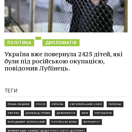
ПОЛІТИКА
ДИПЛОМАТІЯ
Україна вже повернула 2425 дітей, які
були під російською окупацією,
повідомив Лубінець.
ТЕГИ
ПРАВА ЛЮДИНИ
РОСІЯ
УКРАЇНА
ЄВРОПЕЙСЬКИЙ СОЮЗ
УКРАЇНЦІ
ЄВРОПА
ДОНАЛЬД ТРАМП
ДЕМОКРАТІЯ
КИЇВ
УКРІНФОРМ
ВОЛОДИМИР ЗЕЛЕНСЬКИЙ
РОСІЙСЬКА МОВА
ЖУРНАЛІСТ
МІЖНАРОДНІ САНКЦІЇ ЩОДО РОСІЇ (2014—ДОТЕПЕР)