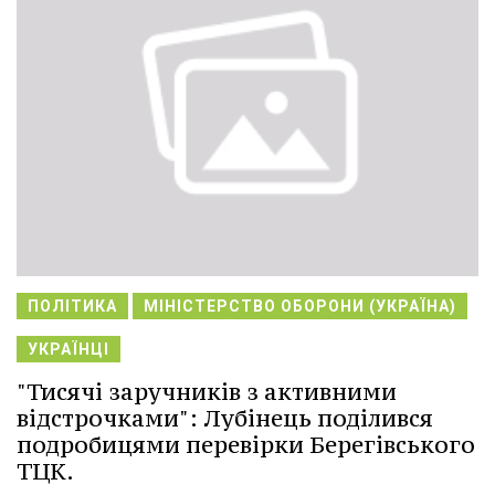
ПОЛІТИКА
МІНІСТЕРСТВО ОБОРОНИ (УКРАЇНА)
УКРАЇНЦІ
"Тисячі заручників з активними
відстрочками": Лубінець поділився
подробицями перевірки Берегівського
ТЦК.