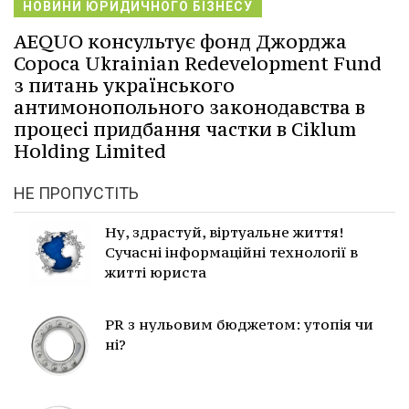
НОВИНИ ЮРИДИЧНОГО БІЗНЕСУ
AEQUO консультує фонд Джорджа
Сороса Ukrainian Redevelopment Fund
з питань українського
антимонопольного законодавства в
процесі придбання частки в Ciklum
Holding Limited
НЕ ПРОПУСТІТЬ
Ну, здрастуй, віртуальне життя!
Сучасні інформаційні технології в
житті юриста
PR з нульовим бюджетом: утопія чи
ні?