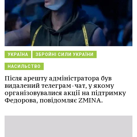
УКРАЇНА
ЗБРОЙНІ СИЛИ УКРАЇНИ
НАСИЛЬСТВО
Після арешту адміністратора був
видалений телеграм-чат, у якому
організовувалися акції на підтримку
Федорова, повідомляє ZMINA.