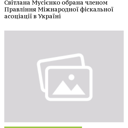
Світлана Мусієнко обрана членом
Правління Міжнародної фіскальної
асоціації в Україні