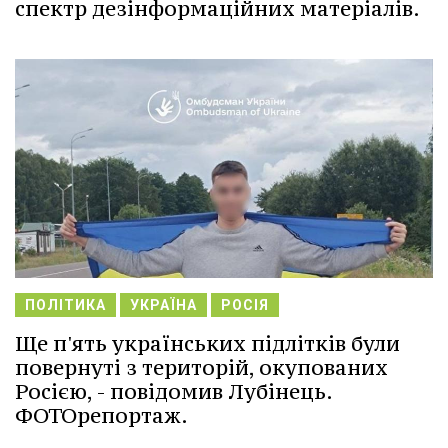
спектр дезінформаційних матеріалів.
ПОЛІТИКА
УКРАЇНА
РОСІЯ
Ще п'ять українських підлітків були
повернуті з територій, окупованих
Росією, - повідомив Лубінець.
ФОТОрепортаж.