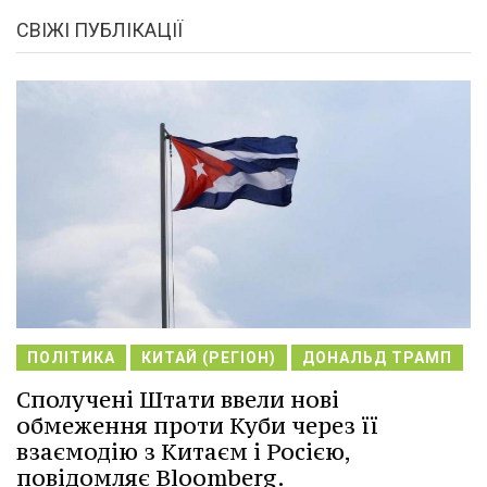
СВІЖІ ПУБЛІКАЦІЇ
ПОЛІТИКА
КИТАЙ (РЕГІОН)
ДОНАЛЬД ТРАМП
Сполучені Штати ввели нові
обмеження проти Куби через її
взаємодію з Китаєм і Росією,
повідомляє Bloomberg.