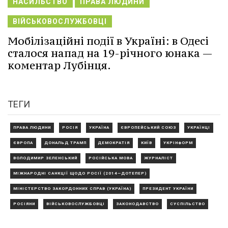
НАСИЛЬСТВО
ПРАВА ЛЮДИНИ
ВІЙСЬКОВОСЛУЖБОВЦІ
Мобілізаційні події в Україні: в Одесі
сталося напад на 19-річного юнака —
коментар Лубінця.
ТЕГИ
ПРАВА ЛЮДИНИ
РОСІЯ
УКРАЇНА
ЄВРОПЕЙСЬКИЙ СОЮЗ
УКРАЇНЦІ
ЄВРОПА
ДОНАЛЬД ТРАМП
ДЕМОКРАТІЯ
КИЇВ
УКРІНФОРМ
ВОЛОДИМИР ЗЕЛЕНСЬКИЙ
РОСІЙСЬКА МОВА
ЖУРНАЛІСТ
МІЖНАРОДНІ САНКЦІЇ ЩОДО РОСІЇ (2014—ДОТЕПЕР)
МІНІСТЕРСТВО ЗАКОРДОННИХ СПРАВ (УКРАЇНА)
ПРЕЗИДЕНТ УКРАЇНИ
РОСІЯНИ
ВІЙСЬКОВОСЛУЖБОВЦІ
ЗАКОНОДАВСТВО
СУСПІЛЬСТВО