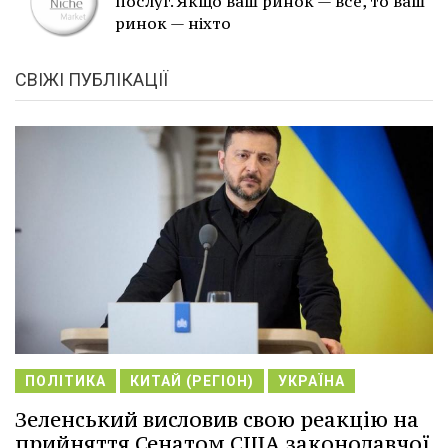
послуг. Якщо ваш ринок — все, то ваш
ринок — ніхто
СВІЖІ ПУБЛІКАЦІЇ
ПОЛІТИКА
КИТАЙ (РЕГІОН)
УКРАЇНА
Зеленський висловив свою реакцію на
прийняття Сенатом США законодавчої