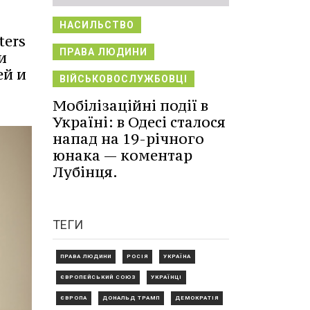
НАСИЛЬСТВО
ters
ПРАВА ЛЮДИНИ
и
ей и
ВІЙСЬКОВОСЛУЖБОВЦІ
Мобілізаційні події в
Україні: в Одесі сталося
напад на 19-річного
юнака — коментар
Лубінця.
ТЕГИ
ПРАВА ЛЮДИНИ
РОСІЯ
УКРАЇНА
ЄВРОПЕЙСЬКИЙ СОЮЗ
УКРАЇНЦІ
ЄВРОПА
ДОНАЛЬД ТРАМП
ДЕМОКРАТІЯ