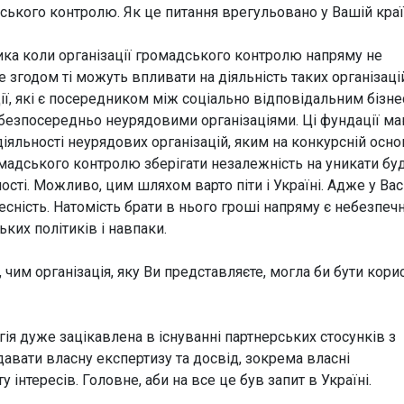
дського контролю. Як це питання врегульовано у Вашій краї
ика коли організації громадського контролю напряму не
 згодом ті можуть впливати на діяльність таких організаці
ї, які є посередником між соціально відповідальним бізне
 безпосередньо неурядовими організаціями. Ці фундації м
іяльності неурядових організацій, яким на конкурсній осно
мадського контролю зберігати незалежність на уникати бу
сті. Можливо, цим шляхом варто піти і Україні. Адже у Ва
есність. Натомість брати в нього гроші напряму є небезпеч
ьких політиків і навпаки.
, чим організація, яку Ви представляєте, могла би бути кор
ьгія дуже зацікавлена в існуванні партнерських стосунків з
давати власну експертизу та досвід, зокрема власні
інтересів. Головне, аби на все це був запит в Україні.