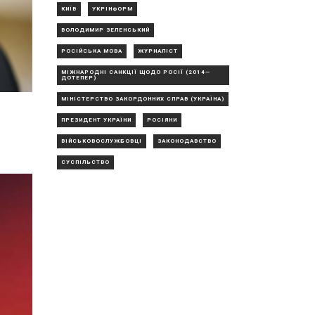
КИЇВ
УКРІНФОРМ
ВОЛОДИМИР ЗЕЛЕНСЬКИЙ
РОСІЙСЬКА МОВА
ЖУРНАЛІСТ
МІЖНАРОДНІ САНКЦІЇ ЩОДО РОСІЇ (2014—
ДОТЕПЕР)
МІНІСТЕРСТВО ЗАКОРДОННИХ СПРАВ (УКРАЇНА)
ПРЕЗИДЕНТ УКРАЇНИ
РОСІЯНИ
ВІЙСЬКОВОСЛУЖБОВЦІ
ЗАКОНОДАВСТВО
СУСПІЛЬСТВО