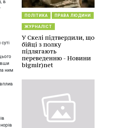
, в
у
ПОЛІТИКА
ПРАВА ЛЮДИНИ
ЖУРНАЛІСТ
У Скелі підтвердили, що
 суті
бійці з полку
підлягають
цього
переведенню - Новини
вівши
bigmir)net
ла ним
 вплив
ів
онорів