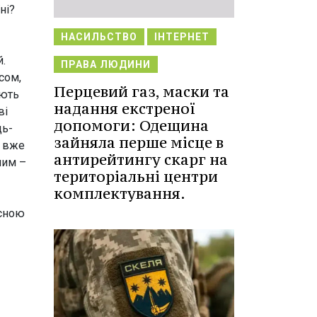
ні?
НАСИЛЬСТВО
ІНТЕРНЕТ
й.
ПРАВА ЛЮДИНИ
сом,
Перцевий газ, маски та
ають
надання екстреної
ві
допомоги: Одещина
дь-
зайняла перше місце в
с вже
антирейтингу скарг на
ним –
територіальні центри
комплектування.
исною