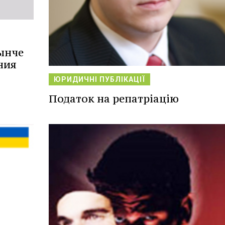
ынче
ния
ЮРИДИЧНІ ПУБЛІКАЦІЇ
Податок на репатріацію