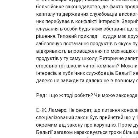
бельгійське законодавство, де факто продо
капіталу та державних службовців високого
них перебуває в конфлікті інтересів. Зверн
існування в особи будь-яких обставин, що з
рішення. Типовий приклад – суддя має дру
забезпечує постачання продуктів в якусь пу
відкривають впровадження по махінаціях п
продуктів у ту саму школу. Риторичне запи
стосовно тої школи чи тої компанії? Можлив
інтересів в публічних службовців Бельгії 
далеко не завжди та далеко не в повному о
Ред.: І що ж тоді робити? Чи може законод
Е.-Ж. Ламерс:
Не секрет, що питання конфлік
спеціалізований закон був прийнятий ще у 
окремим від закону про корупцію. Проте ду
Бельгії загалом нараховується трохи більш