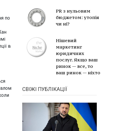
PR з нульовим
бюджетом: утопія
ня по
чи ні?
Жан
имі
Нішевий
ції в
маркетинг
юридичних
послуг. Якщо ваш
ринок — все, то
ваш ринок — ніхто
ься
агалом
СВІЖІ ПУБЛІКАЦІЇ
коли