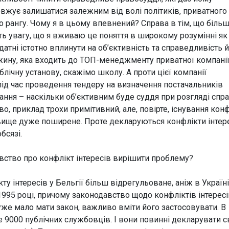
вжує залишатися залежним від волі політиків, приватного
 рангу. Чому я в цьому впевнений? Справа в тім, що більші
іть увагу, що я вживаю це поняття в широкому розумінні як
датні істотно вплинути на об’єктивність та справедливість 
жину, яка входить до ТОП-менеджменту приватної компанії
блічну установу, скажімо школу. А проти цієї компанії
ід час проведення тендеру на визначення постачальників
тання – наскільки об’єктивним буде суддя при розгляді спр
о, приклад трохи примітивний, але, повірте, існування кон
явище дуже поширене. Проте декларуються конфлікти інтер
бсязі.
авство про конфлікт інтересів вирішити проблему?
ту інтересів у Бельгії більш відрегульоване, аніж в Україні
1995 році, причому законодавство щодо конфліктів інтересі
же мало мати закон, важливо вміти його застосовувати. В
е 9000 публічних службовців. І вони повинні декларувати 