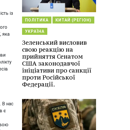
сть із
ПОЛІТИКА
КИТАЙ (РЕГІОН)
його
УКРАЇНА
, яка
Зеленський висловив
свою реакцію на
ави
прийняття Сенатом
флікту
США законодавчої
есів
ініціативи про санкції
проти Російської
Федерації.
. В нас
в є
свою