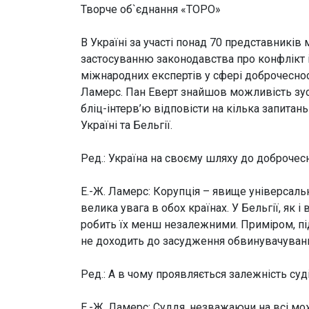
Творче об`єднання «ТОРО»
В Україні за участі понад 70 представників
застосуванню законодавства про конфлікт і
міжнародних експертів у сфері доброчесності
Ламерс. Пан Еверт знайшов можливість зус
бліц-інтерв’ю відповісти на кілька запитань
Україні та Бельгії.
Ред.: Україна на своєму шляху до доброчесн
Е.-Ж. Ламерс:
Корупція – явище універсальне
велика увага в обох країнах. У Бельгії, як і
робить їх менш незалежними. Приміром, пі
не доходить до засудження обвинувачуваних
Ред.: А в чому проявляється залежність суд
Е.-Ж. Ламерс:
Суддя, незважаючи на всі мож