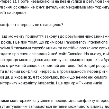
нтересів). Проте, незважаючи на певні успіхи в регулюванні
ування, оскільки не існує детальних механізмів моніторинг
а її ненадання.
 конфлікт інтересів не є панацеєю?
ї від моменту прийняття закону і до розуміння чиновниками
оків. І це при тому, що приміром Transparency International
 усіма 9 тисячами службовцями та постійно роз’яснює суть 
гадати про спеціалізований веб-сайт Cumuleo. На ньому, в
 посадовця можна дізнатися повну інформацію про те, чи бу
про отриманий спадок за певний рік тощо. Тобто цей ресурс
и власний конфлікт інтересів, а громадськості перевірити
овця. В Україні ж, я так розумію, поки що немає ані самого
ніторингу конфлікту інтересів. І це при армії чиновників
вними моніторами існування в посадовців конфлікту інтерес
те тут актуальним залишається питання можливого впливу д