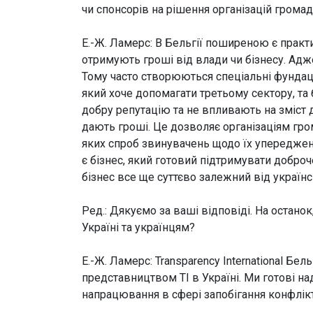
чи спонсорів на рішення організацій грома
Е.-Ж. Ламерс:
В Бельгії поширеною є практ
отримують гроші від влади чи бізнесу. Адже
Тому часто створюються спеціальні фундаці
який хоче допомагати третьому сектору, та
добру репутацію та не впливають на зміст д
дають гроші. Це дозволяє організаціям гро
яких спроб звинувачень щодо їх упереджено
є бізнес, який готовий підтримувати доброч
бізнес все ще суттєво залежний від українс
Ред.: Дякуємо за ваші відповіді. На останок
Україні та українцям?
Е.-Ж. Ламерс:
Transparency International Бел
представництвом ТІ в Україні. Ми готові на
напрацювання в сфері запобігання конфлікту 