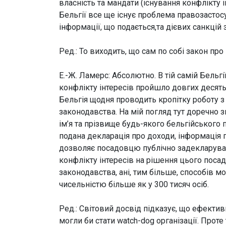
власність та мандати (існування конфлікту і
Бельгії все ще існує проблема правозастос
інформації, що подається,та дієвих санкцій з
Ред.: То виходить, що сам по собі закон про
Е.-Ж. Ламерс:
Абсолютно. В тій самій Бельгі
конфлікту інтересів пройшло довгих десять р
Бельгія щодня проводить кропітку роботу з
законодавства. На мій погляд тут доречно з
ім’я та прізвище будь-якого бельгійського
подана декларація про доходи, інформація 
дозволяє посадовцю публічно задекларуват
конфлікту інтересів на рішення цього посад
законодавства, ані, тим більше, способів мо
чисельністю більше як у 300 тисяч осіб.
Ред.: Світовий досвід підказує, що ефекти
могли би стати watch-dog організації. Про