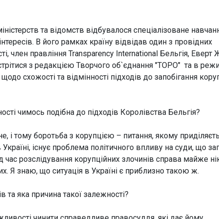
 міністерств та відомств відбувалося спеціалізоване навчан
нтересів. В його рамках країну відвідав один з провідних
, член правління Transparency International Бельгія, Еверт 
трітися з редакцією Творчого об`єднання "ТОРО" та в реж
 щодо схожості та відмінності підходів до запобігання коруп
ості чимось подібна до підходів Королівства Бельгія?
, і тому боротьба з корупцією – питання, якому приділяєт
 в Україні, існує проблема політичного впливу на суди, що з
д час розслідування корупційних злочинів справа майже ні
. Я знаю, що ситуація в Україні є приблизно такою ж.
ів та яка причина такої залежності?
ливості чинити справедливе правосуддя, які дає йому