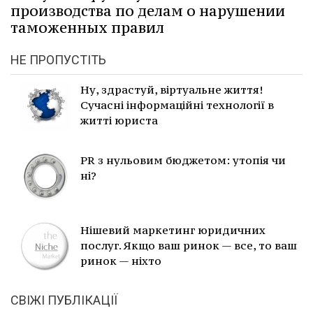
производства по делам о нарушении
таможенных правил
НЕ ПРОПУСТІТЬ
Ну, здрастуй, віртуальне життя!
Сучасні інформаційні технології в
житті юриста
PR з нульовим бюджетом: утопія чи
ні?
Нішевий маркетинг юридичних
послуг. Якщо ваш ринок — все, то ваш
ринок — ніхто
СВІЖІ ПУБЛІКАЦІЇ