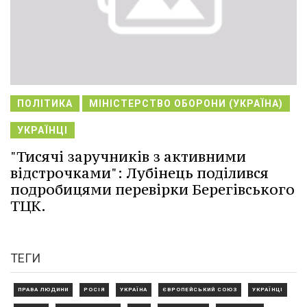
ПОЛІТИКА
МІНІСТЕРСТВО ОБОРОНИ (УКРАЇНА)
УКРАЇНЦІ
"Тисячі заручників з активними
відстрочками": Лубінець поділився
подробицями перевірки Берегівського
ТЦК.
ТЕГИ
ПРАВА ЛЮДИНИ
РОСІЯ
УКРАЇНА
ЄВРОПЕЙСЬКИЙ СОЮЗ
УКРАЇНЦІ