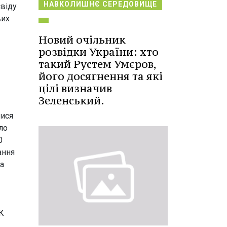
НАВКОЛИШНЄ СЕРЕДОВИЩЕ
свіду
вих
Новий очільник
розвідки України: хто
такий Рустем Умєров,
його досягнення та які
цілі визначив
Зеленський.
лися
ло
0
ання
та
К