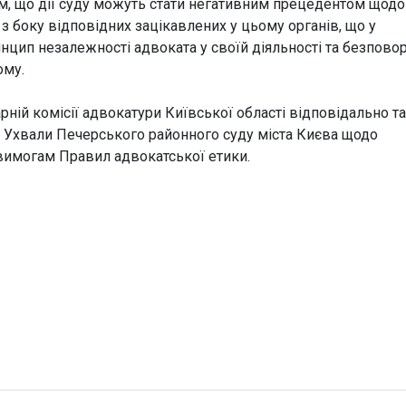
м, що дії суду можуть стати негативним прецедентом щодо
 боку відповідних зацікавлених у цьому органів, що у
цип незалежності адвоката у своїй діяльності та безпово
ому.
ній комісії адвокатури Київської області відповідально та
ї Ухвали Печерського районного суду міста Києва щодо
 вимогам Правил адвокатської етики.