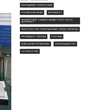
ВОЛОДИМИР ЗЕЛЕНСЬКИЙ
РОСІЙСЬКА МОВА
ЖУРНАЛІСТ
МІЖНАРОДНІ САНКЦІЇ ЩОДО РОСІЇ (2014—
ДОТЕПЕР)
МІНІСТЕРСТВО ЗАКОРДОННИХ СПРАВ (УКРАЇНА)
ПРЕЗИДЕНТ УКРАЇНИ
РОСІЯНИ
ВІЙСЬКОВОСЛУЖБОВЦІ
ЗАКОНОДАВСТВО
СУСПІЛЬСТВО