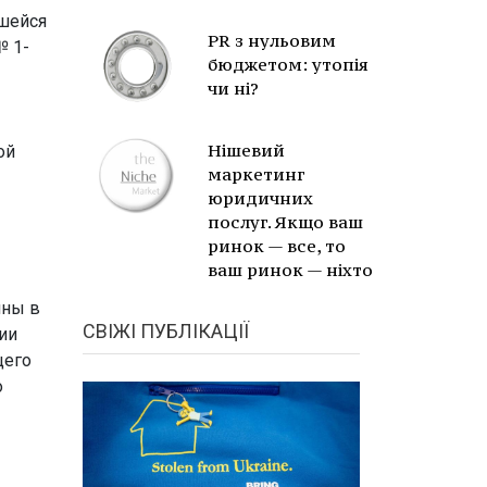
вшейся
PR з нульовим
№ 1-
бюджетом: утопія
чи ні?
Нішевий
ой
маркетинг
юридичних
послуг. Якщо ваш
ринок — все, то
ваш ринок — ніхто
ины в
СВІЖІ ПУБЛІКАЦІЇ
ии
щего
о