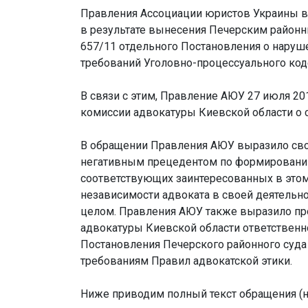
Правления Ассоциации юристов Украины в
в результате вынесения Печерским районн
657/11 отдельного Постановления о наруше
требований Уголовно-процессуального код
В связи с этим, Правление АЮУ 27 июля 
комиссии адвокатуры Киевской области о с
В обращении Правления АЮУ выразило свою
негативным прецедентом по формированию
соответствующих заинтересованных в этом
независимости адвоката в своей деятельн
целом. Правления АЮУ также выразило пр
адвокатуры Киевской области ответственн
Постановления Печерского районного суда 
требованиям Правил адвокатской этики.
Ниже приводим полный текст обращения (н