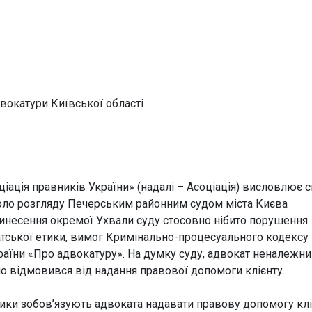
вокатури Київської області
ціація правників України» (надалі – Асоціація) висловлює 
коло розгляду Печерським районним судом міста Києва
винесення окремої Ухвали суду стосовно нібито порушення
тської етики, вимог Кримінально-процесуального кодексу
України «Про адвокатуру». На думку суду, адвокат неналежн
о відмовився від надання правової допомоги клієнту.
тики зобов’язують адвоката надавати правову допомогу кл