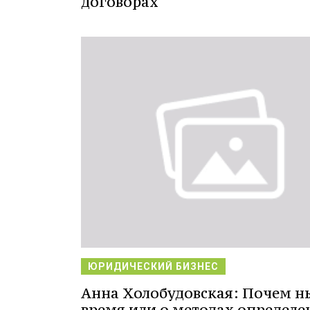
договорах
ЮРИДИЧЕСКИЙ БИЗНЕС
Анна Холобудовская: Почем н
время или о методах определе