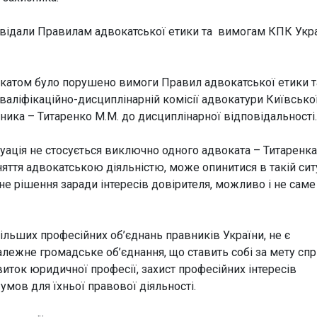
повідали Правилам адвокатської етики та вимогам КПК Укра
окатом було порушено вимоги Правил адвокатської етики т
валіфікаційно-дисциплінарній комісії адвокатури Київсько
сника – Титаренко М.М. до дисциплінарної відповідальності.
туація не стосується виключно одного адвоката – Титаренка
няття адвокатською діяльністю, може опинитися в такій сит
е рішення заради інтересів довірителя, можливо і не саме
ільших професійних об’єднань правників України, не є
залежне громадське об’єднання, що ставить собі за мету сп
виток юридичної професії, захист професійних інтересів
умов для їхньої правової діяльності.