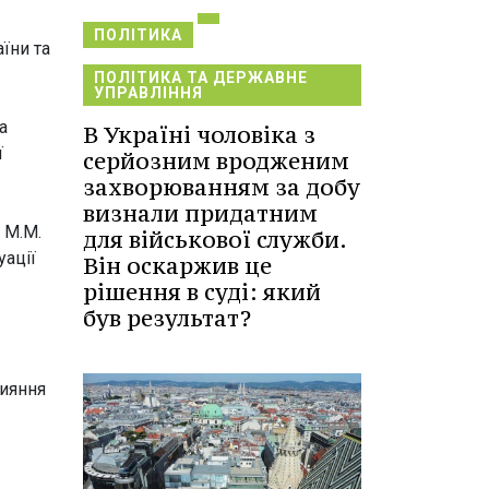
ПОЛІТИКА
їни та
ПОЛІТИКА ТА ДЕРЖАВНЕ
УПРАВЛІННЯ
а
В Україні чоловіка з
ї
серйозним вродженим
захворюванням за добу
визнали придатним
 М.М.
для військової служби.
уації
Він оскаржив це
рішення в суді: який
був результат?
рияння