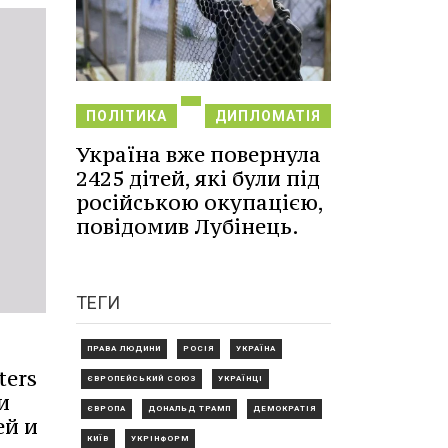
ПОЛІТИКА
ДИПЛОМАТІЯ
Україна вже повернула
2425 дітей, які були під
російською окупацією,
повідомив Лубінець.
ТЕГИ
ПРАВА ЛЮДИНИ
РОСІЯ
УКРАЇНА
ters
ЄВРОПЕЙСЬКИЙ СОЮЗ
УКРАЇНЦІ
и
ЄВРОПА
ДОНАЛЬД ТРАМП
ДЕМОКРАТІЯ
ей и
КИЇВ
УКРІНФОРМ