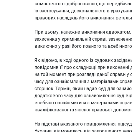
компетентно і добросовісно, що передбачає
їх застосування, доскональність в урахуван
правових наслідків його виконання, ретель
При цьому, належне виконання адвокатом, в
захисника у кримінальній справі, зазначен
виключно у разі його повного та всебічног
Як відомо, в ході одного із судових засідан
повідомив її про складнощі при виконанні 
на той момент при розгляді даної справи у 
часу для ознайомлення з матеріалами справи
сторінок. Термін, який надав суд для ознай
додаткового часу для ознайомлення суд від
всебічно ознайомитися з матеріалами спра
кваліфікованої та якісної правової допомог
На підставі вказаного повідомлення, підс
України, відмовилась від запрошеного нею