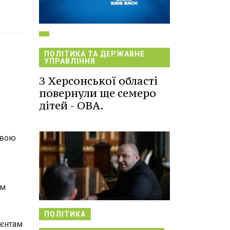
ПОЛІТИКА ТА ДЕРЖАВНЕ
УПРАВЛІННЯ
З Херсонської області
повернули ще семеро
дітей - ОВА.
свою
им
ПОЛІТИКА
ієнтам