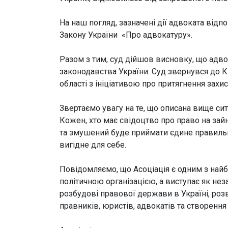
На наш погляд, зазначені дії адвоката від
Закону України «Про адвокатуру».
Разом з тим, суд дійшов висновку, що адв
законодавства України. Суд звернувся до К
області з ініціативою про притягнення захи
Звертаємо увагу на те, що описана вище си
Кожен, хто має свідоцтво про право на зай
та змушений буде приймати єдине правильн
вигідне для себе.
Повідомляємо, що Асоціація є одним з найб
політичною організацією, а виступає як не
розбудові правової держави в Україні, роз
правників, юристів, адвокатів та створення 