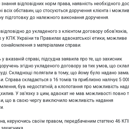
 знання відповідних норм права, наявність необхідного до
ні всіх обставин, що стосуються доручення клієнта і можли
ну підготовку до належного виконання доручення.
ідповідно до укладеного з клієнтом договору обов’язків,
их у КПК України та Правилах адвокатської етики, можливе
о ознайомлення з матеріалами справи.
ь у вказаній справі, підсудна заявила про те, що захисник
доручень згідно укладеного договору за тих умов, що скла
суді. Складнощі полягали в тому, що йому було надано зама
. Справа складається з 16 томів та приблизно налічує 5 00
омлення, був недостатній, а клопотання про можливість над
хилив. У зв’язку з цим, адвокат не мав можливості повно 
ви, що в свою чергу виключило можливість надання
и.
удна, керуючись своїм правом, передбаченим статтею 46 КП
 захисника.