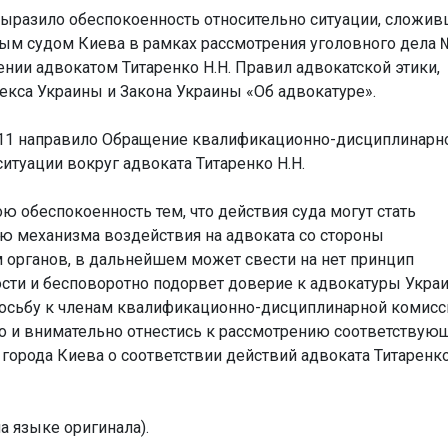
ыразило обеспокоенность относительно ситуации, сложи
ым судом Киева в рамках рассмотрения уголовного дела 
нии адвокатом Титаренко Н.Н. Правил адвокатской этики,
екса Украины и Закона Украины «Об адвокатуре».
2011 направило Обращение квалификационно-дисциплинарн
итуации вокруг адвоката Титаренко Н.Н.
 обеспокоенность тем, что действия суда могут стать
 механизма воздействия на адвоката со стороны
 органов, в дальнейшем может свести на нет принцип
ости и бесповоротно подорвет доверие к адвокатуры Укра
осьбу к членам квалификационно-дисциплинарной комисс
о и внимательно отнестись к рассмотрению соответствую
города Киева о соответствии действий адвоката Титаренк
а языке оригинала).