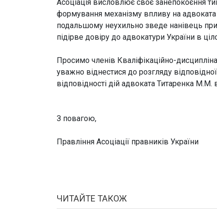
Асоціація висловлює своє занепокоєння ти
формування механізму впливу на адвоката з
подальшому неухильно зведе нанівець прин
підірве довіру до адвокатури України в ціл
Просимо членів Кваліфікаційно-дисциплінар
уважно віднестися до розгляду відповідно
відповідності дій адвоката Титаренка М.М.
З повагою,
Правління Асоціації правників України
ЧИТАЙТЕ ТАКОЖ