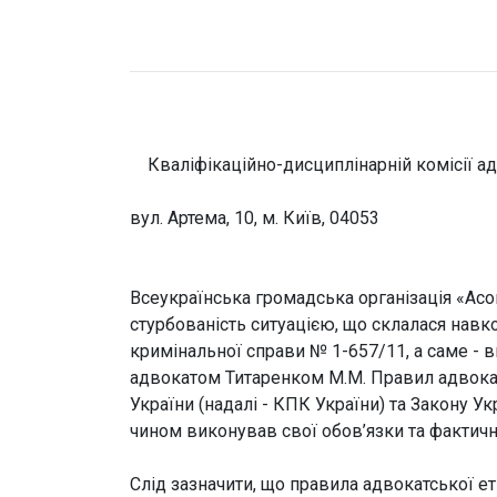
Кваліфікаційно-дисциплінарній комісії ад
вул. Артема, 10, м. Київ, 04053
Всеукраїнська громадська організація «Асо
стурбованість ситуацією, що склалася нав
кримінальної справи № 1-657/11, а саме - 
адвокатом Титаренком М.М. Правил адвока
України (надалі - КПК України) та Закону 
чином виконував свої обов’язки та фактичн
Слід зазначити, що правила адвокатської е