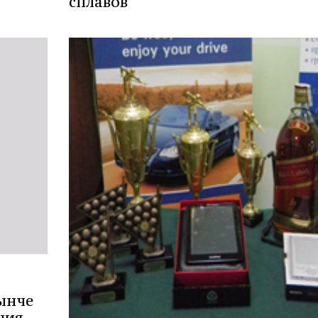
сплавов
ынче
ния