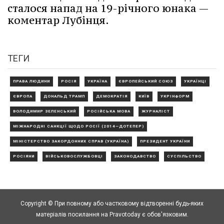
сталося напад на 19-річного юнака —
коментар Лубінця.
ТЕГИ
ПРАВА ЛЮДИНИ
РОСІЯ
УКРАЇНА
ЄВРОПЕЙСЬКИЙ СОЮЗ
УКРАЇНЦІ
ЄВРОПА
ДОНАЛЬД ТРАМП
ДЕМОКРАТІЯ
КИЇВ
УКРІНФОРМ
ВОЛОДИМИР ЗЕЛЕНСЬКИЙ
РОСІЙСЬКА МОВА
ЖУРНАЛІСТ
МІЖНАРОДНІ САНКЦІЇ ЩОДО РОСІЇ (2014—ДОТЕПЕР)
МІНІСТЕРСТВО ЗАКОРДОННИХ СПРАВ (УКРАЇНА)
ПРЕЗИДЕНТ УКРАЇНИ
РОСІЯНИ
ВІЙСЬКОВОСЛУЖБОВЦІ
ЗАКОНОДАВСТВО
СУСПІЛЬСТВО
Copyright © При повному або частковому відтворенні будь-яких
матеріалів посилання на Pravotoday є обов'язковим.