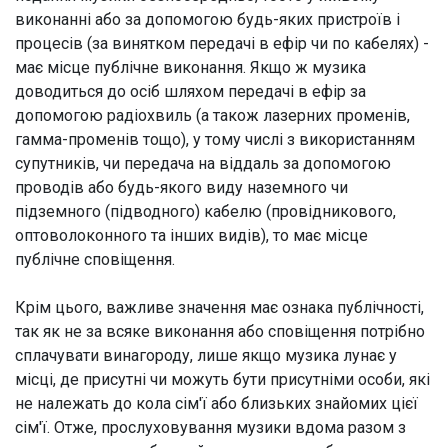
виконанні або за допомогою будь-яких пристроїв і
процесів (за винятком передачі в ефір чи по кабелях) -
має місце публічне виконання. Якщо ж музика
доводиться до осіб шляхом передачі в ефір за
допомогою радіохвиль (а також лазерних променів,
гамма-променів тощо), у тому числі з використанням
супутників, чи передача на віддаль за допомогою
проводів або будь-якого виду наземного чи
підземного (підводного) кабелю (провідникового,
оптоволоконного та інших видів), то має місце
публічне сповіщення.
Крім цього, важливе значення має ознака публічності,
так як не за всяке виконання або сповіщення потрібно
сплачувати винагороду, лише якщо музика лунає у
місці, де присутні чи можуть бути присутніми особи, які
не належать до кола сім'ї або близьких знайомих цієї
сім'ї. Отже, прослуховування музики вдома разом з