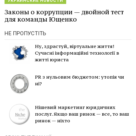
УКРАИНСКИЕ НОВОСТИ
Законы о коррупции — двойной тест
для команды Ющенко
НЕ ПРОПУСТІТЬ
Ну, здрастуй, віртуальне життя!
Сучасні інформаційні технології в
житті юриста
PR з нульовим бюджетом: утопія чи
ні?
Нішевий маркетинг юридичних
послуг. Якщо ваш ринок — все, то ваш
ринок — ніхто