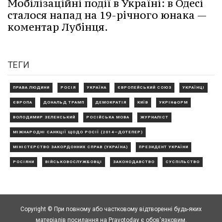
Мобілізаційні події в Україні: в Одесі
сталося напад на 19-річного юнака —
коментар Лубінця.
ТЕГИ
ПРАВА ЛЮДИНИ
РОСІЯ
УКРАЇНА
ЄВРОПЕЙСЬКИЙ СОЮЗ
УКРАЇНЦІ
ЄВРОПА
ДОНАЛЬД ТРАМП
ДЕМОКРАТІЯ
КИЇВ
УКРІНФОРМ
ВОЛОДИМИР ЗЕЛЕНСЬКИЙ
РОСІЙСЬКА МОВА
ЖУРНАЛІСТ
МІЖНАРОДНІ САНКЦІЇ ЩОДО РОСІЇ (2014—ДОТЕПЕР)
МІНІСТЕРСТВО ЗАКОРДОННИХ СПРАВ (УКРАЇНА)
ПРЕЗИДЕНТ УКРАЇНИ
РОСІЯНИ
ВІЙСЬКОВОСЛУЖБОВЦІ
ЗАКОНОДАВСТВО
СУСПІЛЬСТВО
Copyright © При повному або частковому відтворенні будь-яких
матеріалів посилання на Pravotoday є обов'язковим.