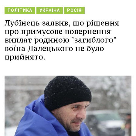
ПОЛІТИКА
УКРАЇНА
РОСІЯ
Лубінець заявив, що рішення
про примусове повернення
виплат родиною "загиблого"
воїна Далецького не було
прийнято.