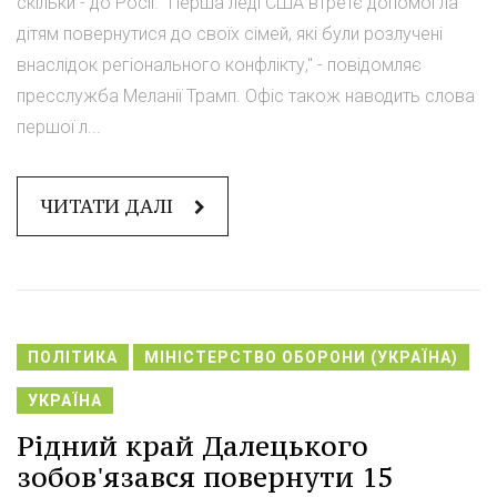
скільки - до Росії. "Перша леді США втретє допомогла
дітям повернутися до своїх сімей, які були розлучені
внаслідок регіонального конфлікту," - повідомляє
пресслужба Меланії Трамп. Офіс також наводить слова
першої л...
ЧИТАТИ ДАЛІ
ПОЛІТИКА
МІНІСТЕРСТВО ОБОРОНИ (УКРАЇНА)
УКРАЇНА
Рідний край Далецького
зобов'язався повернути 15