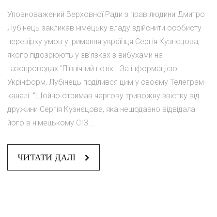
Уповноважений Верховної Ради з прав людини Дмитро
Лубінець закликав німецьку владу здійснити особисту
перевірку умов утримання українця Сергія Кузнєцова,
якого підозрюють у зв'язках з вибухами на
газопроводах "Північний потік". За інформацією
Укрінформ, Лубінець поділився цим у своєму Телеграм-
каналі. "Щойно отримав чергову тривожну звістку від
дружини Сергія Кузнєцова, яка нещодавно відвідала
його в німецькому СІЗ...
ЧИТАТИ ДАЛІ