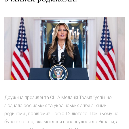
Дружина президента США Меланія Трамп "успішно
з'єднала російських та українських дітей з їхніми
родичами", повідомив її офіс 12 лютого. При цьому не
було вказано, скільки дітей повернулося до України, а