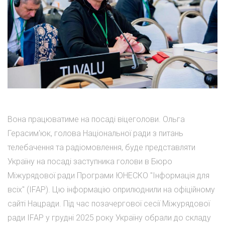
Вона працюватиме на посаді віцеголови. Ольга
Герасим'юк, голова Національної ради з питань
телебачення та радіомовлення, буде представляти
Україну на посаді заступника голови в Бюро
Міжурядової ради Програми ЮНЕСКО "Інформація для
всіх" (IFAP). Цю інформацію оприлюднили на офіційному
сайті Нацради. Під час позачергової сесії Міжурядової
ради IFAP у грудні 2025 року Україну обрали до складу