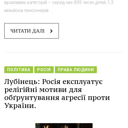
вразливих категорій -- серед них 835 тисяч дітей, 1,3
мільйона пенсіонерів ...
ЧИТАТИ ДАЛІ
ПОЛІТИКА
РОСІЯ
ПРАВА ЛЮДИНИ
Лубінець: Росія експлуатує
релігійні мотиви для
обґрунтування агресії проти
України.