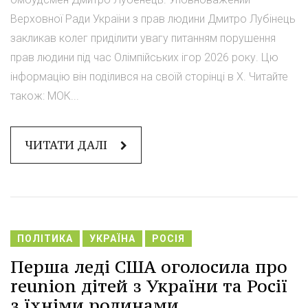
Верховної Ради України з прав людини Дмитро Лубінець
закликав колег приділити увагу питанням порушення
прав людини під час Олімпійських ігор 2026 року. Цю
інформацію він поділився на своїй сторінці в X. Читайте
також: МОК...
ЧИТАТИ ДАЛІ
ПОЛІТИКА
УКРАЇНА
РОСІЯ
Перша леді США оголосила про
reunion дітей з України та Росії
з їхніми родинами.