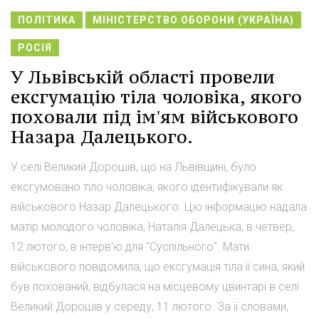
ПОЛІТИКА
МІНІСТЕРСТВО ОБОРОНИ (УКРАЇНА)
РОСІЯ
У Львівській області провели
ексгумацію тіла чоловіка, якого
поховали під ім'ям військового
Назара Далецького.
У селі Великий Дорошів, що на Львівщині, було
ексгумовано тіло чоловіка, якого ідентифікували як
військового Назар Далецького. Цю інформацію надала
матір молодого чоловіка, Наталія Далецька, в четвер,
12 лютого, в інтерв'ю для "Суспільного". Мати
військового повідомила, що ексгумація тіла її сина, який
був похований, відбулася на місцевому цвинтарі в селі
Великий Дорошів у середу, 11 лютого. За її словами,