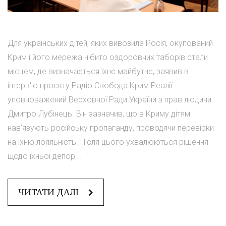
Для українських дітей, яких вивозила Росія, окупований
Крим і його мережа нібито оздоровчих таборів стали
місцем, де визначається їхнє майбутнє, заявив в
інтерв'ю проєкту Радіо Свобода Крим.Реалії
уповноважений Верховної Ради України з прав людини
Дмитро Лубінець. Він зазначив, що в Криму дітям
нав'язують російську пропаганду, проводячи перевірки
на їхню лояльність. Після цього ухвалюються рішення
щодо їхньої депор...
ЧИТАТИ ДАЛІ