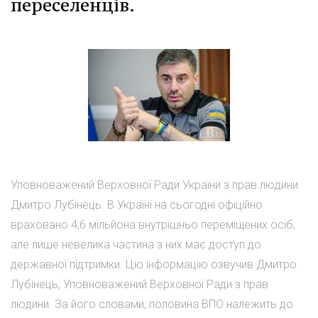
переселенців.
Уповноважений Верховної Ради України з прав людини
Дмитро Лубінець. В Україні на сьогодні офіційно
враховано 4,6 мільйона внутрішньо переміщених осіб,
але лише невелика частина з них має доступ до
державної підтримки. Цю інформацію озвучив Дмитро
Лубінець, Уповноважений Верховної Ради з прав
людини. За його словами, половина ВПО належить до