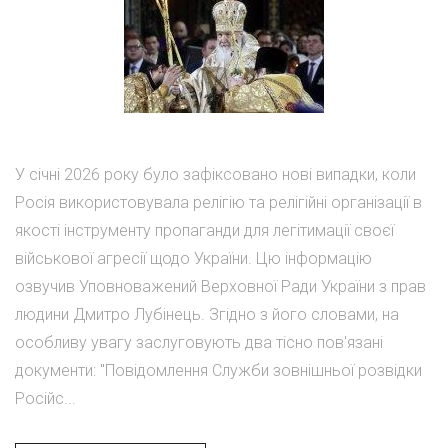
У січні 2026 року було зафіксовано нові випадки, коли
Росія використовувала релігію та релігійні організації в
якості інструменту пропаганди для легітимації своєї
військової агресії щодо України. Цю інформацію
озвучив Уповноважений Верховної Ради України з прав
людини Дмитро Лубінець. Згідно з його словами, на
особливу увагу заслуговують два тісно пов'язані
документи: "Повідомлення Служби зовнішньої розвідки
Російс...