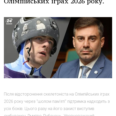
Олімпійських іграх 2026 року.
Після відсторонення скелетоніста на Олімпійських іграх
2026 року через "шолом пам'яті" підтримка надходить з
усіх боків. Цього разу на його захист виступив
омбудсмен Дмитро Лубенець. Уповноважений