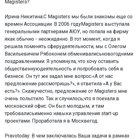
Magisters?
Ирина Никитина:
С Magisters мы были знакомы еще со
времен Ассоциации. В 2006 годуMagisters выступала
генеральными партнерами АЮУ, но попала на фирму
якак обычно - неожиданно. В тот момент, когда я
решила поменять сферудеятельности, мы с Олегом
Васильевичем Рябоконем обменивалисьновогодними
поздравлениями. Я упомянула, что хочу оставить
общественнуюдеятельность и попробовать себя в
бизнесе. Он тут же задал мне вопрос:«А от нас
предложение рассмотришь?», я ответила «А у Вас
есть?». Скажучестно, предложение от Magisters мне
очень польстило. Так и случилось,что я поехала в
московский офис. Он был молодым, и там
требовалисьименно навыки управления start-up
проектами. Проработала я в Москвегод.
Pravotoday: В чем заключалась Ваша задача в рамках