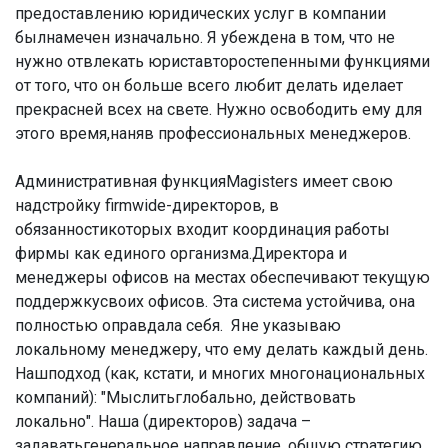
предоставлению юридических услуг в компании
былнамечен изначально. Я убеждена в том, что не
нужно отвлекать юриставторостепенными функциями
от того, что он больше всего любит делать иделает
прекрасней всех на свете. Нужно освободить ему для
этого время,наняв профессиональных менеджеров.
Административная функцияMagisters имеет свою
надстройку firmwide-директоров, в
обязанностикоторых входит координация работы
фирмы как единого организма.Директора и
менеджеры офисов на местах обеспечивают текущую
поддержкусвоих офисов. Эта система устойчива, она
полностью оправдала себя. Яне указываю
локальному менеджеру, что ему делать каждый день.
Нашподход (как, кстати, и многих многонациональных
компаний): "Мыслитьглобально, действовать
локально". Наша (директоров) задача –
задаватьгенеральное направление, общую стратегию,