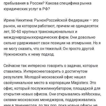
пребывания в России? Какова специфика рынка
юридических услуг в РФ?
Ирина Никитина:
РынокРоссийской Федерации – это
рынок, на котором работают, причем не одиндесяток
лет, 50-60 крупных транснациональных и
международныхюридических фирм. Они довольно
сильно удерживают свои позиции на этомрынке. Но я
не могу сказать, что он тяжелый. Он просто другой.
Нужноискать к нему подход.
Сейчасне так интересно говорить о задачах, которые
ставились. Интереснееговорить о достигнутом
результате. Молодой московский офис нашел
своёуникальное место в корпорации Magisters. Это
офис, который послужилинкубатором, площадкой для
открытия новых офисов. Они открывались изМосквы,
силами московских менеджеров, поддерживались
ими в течениегода, до тех пор, пока новые офисы не