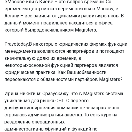
вМоскве или в Киеве – это вопрос времени. Со
временем центр можетпереместиться в Москву, в
Астану – все зависит от динамики развитиярынков. В
данный момент правильнее находиться в офисе,
который былродоначальником Magisters.
Pravotoday:В некоторых юридических фирмах функции
менеджмента возлагаются напартнёров и поглощают
значительную долю их времени, в
некоторыхосновной функцией партнеров является
юридическая практика. Как Вашиобязанности
пересекаются с обязанностями партнёров Magisters?
Ирина Никитина:
Сразускажу, что в Magisters система
уникальная для рынка СНГ. С первого
дняфункционирования компании целенаправленно
строилась административнаяветка. То есть курс на
разделение операционных,
административныхфункций и функций по