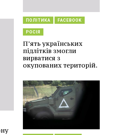
ПОЛІТИКА
FACEBOOK
РОСІЯ
П’ять українських
підлітків змогли
вирватися з
окупованих територій.
ону