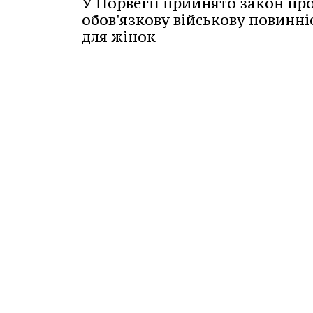
У Норвегії прийнято закон пр
обов'язкову військову повинні
для жінок