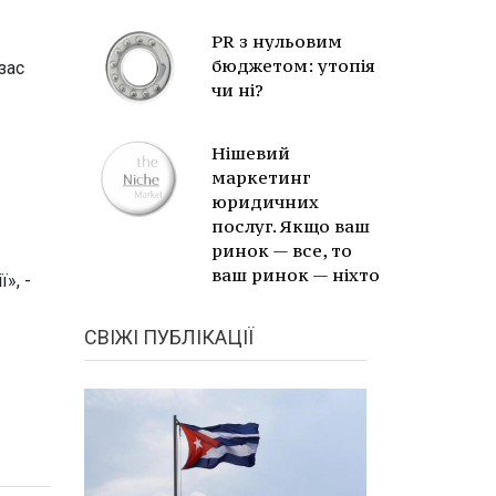
PR з нульовим
бюджетом: утопія
зас
чи ні?
Нішевий
маркетинг
юридичних
послуг. Якщо ваш
ринок — все, то
ваш ринок — ніхто
», -
СВІЖІ ПУБЛІКАЦІЇ