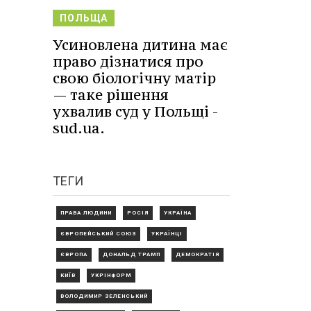
ПОЛЬЩА
Усиновлена дитина має
право дізнатися про
свою біологічну матір
— таке рішення
ухвалив суд у Польщі -
sud.ua.
ТЕГИ
ПРАВА ЛЮДИНИ
РОСІЯ
УКРАЇНА
ЄВРОПЕЙСЬКИЙ СОЮЗ
УКРАЇНЦІ
ЄВРОПА
ДОНАЛЬД ТРАМП
ДЕМОКРАТІЯ
КИЇВ
УКРІНФОРМ
ВОЛОДИМИР ЗЕЛЕНСЬКИЙ