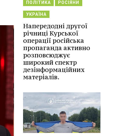
ПОЛІТИКА
РОСІЯНИ
УКРАЇНА
Напередодні другої
річниці Курської
операції російська
пропаганда активно
розповсюджує
широкий спектр
дезінформаційних
матеріалів.