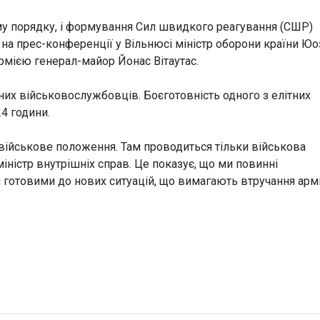
у порядку, і формування Сил швидкого реагування (СШР)
на прес-конференції у Вільнюсі міністр оборони країни Юо
мією генерал-майор Йонас Вітаутас.
ених військовослужбовців. Боєготовність одного з елітних
24 години.
 військове положення. Там проводиться тільки військова
міністр внутрішніх справ. Це показує, що ми повинні
готовими до нових ситуацій, що вимагають втручання армії