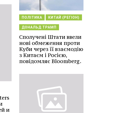
ПОЛІТИКА
КИТАЙ (РЕГІОН)
ДОНАЛЬД ТРАМП
Сполучені Штати ввели
нові обмеження проти
Куби через її взаємодію
з Китаєм і Росією,
повідомляє Bloomberg.
ters
и
ей и