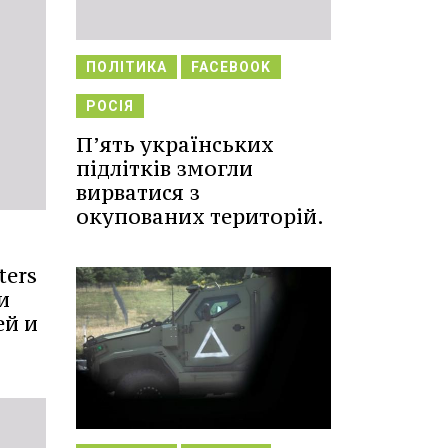
ПОЛІТИКА
FACEBOOK
РОСІЯ
П’ять українських
підлітків змогли
вирватися з
окупованих територій.
ters
и
ей и