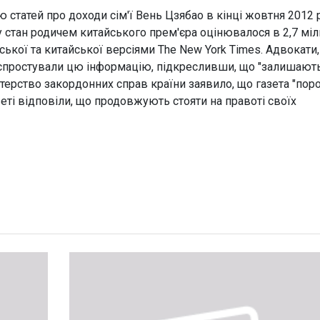
ю статей про доходи сім'ї Вень Цзябао в кінці жовтня 2012 
му стан родичем китайського прем'єра оцінювалося в 2,7 мі
ської та китайської версіями The New York Times. Адвокати
, спростували цю інформацію, підкресливши, що "залишають
стерство закордонних справ країни заявило, що газета "пор
зеті відповіли, що продовжують стояти на правоті своїх