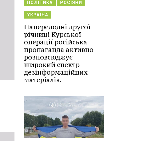
ПОЛІТИКА
РОСІЯНИ
УКРАЇНА
Напередодні другої
річниці Курської
операції російська
пропаганда активно
розповсюджує
широкий спектр
дезінформаційних
матеріалів.