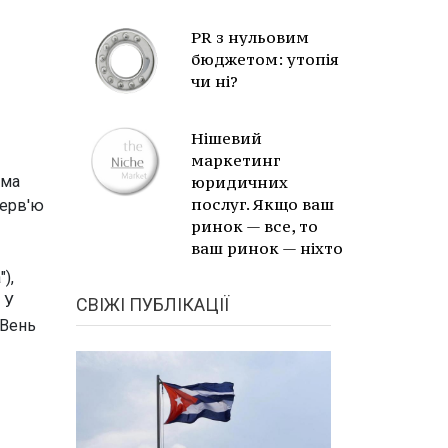
PR з нульовим
бюджетом: утопія
чи ні?
Нішевий
маркетинг
ама
юридичних
послуг. Якщо ваш
терв'ю
ринок — все, то
ваш ринок — ніхто
),
 У
СВІЖІ ПУБЛІКАЦІЇ
 Вень