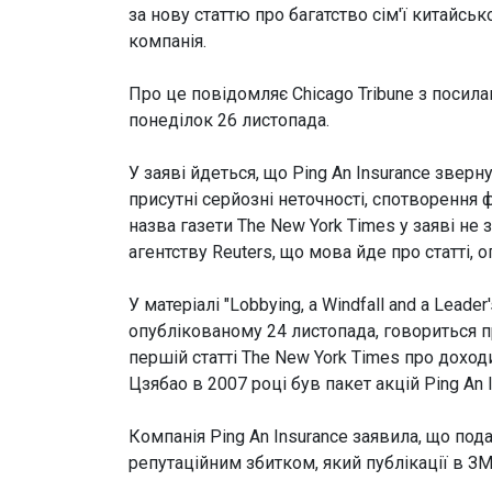
за нову статтю про багатство сім'ї китайськ
компанія.
Про це повідомляє Chicago Tribune з посила
понеділок 26 листопада.
У заяві йдеться, що Ping An Insurance зверн
присутні серйозні неточності, спотворення ф
назва газети The New York Times у заяві не 
агентству Reuters, що мова йде про статті, о
У матеріалі "Lobbying, a Windfall and a Leade
опублікованому 24 листопада, говориться пр
першій статті The New York Times про доход
Цзябао в 2007 році був пакет акцій Ping An 
Компанія Ping An Insurance заявила, що под
репутаційним збитком, який публікації в ЗМ