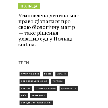
ПОЛЬЩА
Усиновлена дитина має
право дізнатися про
свою біологічну матір
— таке рішення
ухвалив суд у Польщі -
sud.ua.
ТЕГИ
ПРАВА ЛЮДИНИ
РОСІЯ
УКРАЇНА
ЄВРОПЕЙСЬКИЙ СОЮЗ
УКРАЇНЦІ
ЄВРОПА
ДОНАЛЬД ТРАМП
ДЕМОКРАТІЯ
КИЇВ
УКРІНФОРМ
ВОЛОДИМИР ЗЕЛЕНСЬКИЙ