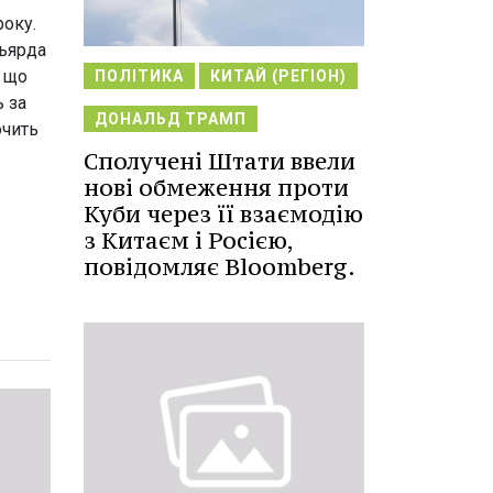
року.
льярда
, що
ПОЛІТИКА
КИТАЙ (РЕГІОН)
 за
ДОНАЛЬД ТРАМП
очить
Сполучені Штати ввели
нові обмеження проти
Куби через її взаємодію
з Китаєм і Росією,
повідомляє Bloomberg.