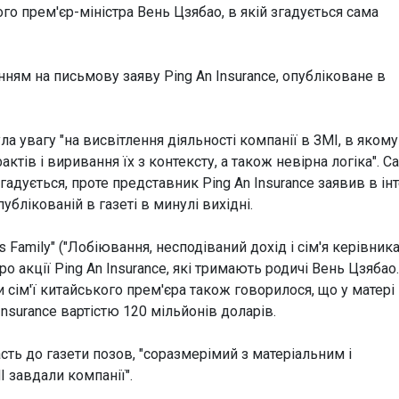
ого прем'єр-міністра Вень Цзябао, в якій згадується сама
нням на письмову заяву Ping An Insurance, опубліковане в
ула увагу "на висвітлення діяльності компанії в ЗМІ, в якому
актів і виривання їх з контексту, а також невірна логіка". С
згадується, проте представник Ping An Insurance заявив в ін
публікованій в газеті в минулі вихідні.
r's Family" ("Лобіювання, несподіваний дохід і сім'я керівника"
о акції Ping An Insurance, які тримають родичі Вень Цзябао.
и сім'ї китайського прем'єра також говорилося, що у матері
Insurance вартістю 120 мільйонів доларів.
асть до газети позов, "соразмерімий з матеріальним і
І завдали компанії".