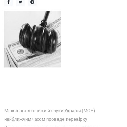
Міністерство освіти й науки України (МОН)
найближчим часом проведе перевірку