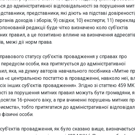
ться до адміністративної відповідальності за порушення ми
едставники, представники, які діють на підставі довіреності
ганів доходів і зборів; 9) свідки; 10) експерти; 11) переклад
ропонованій редакції буде чітко визначено коло суб’єктів
их правил, а це позитивно вплине на визначення адресаті
ів, межі дії норм права.
правового статусу суб’єктів провадження у справах про
передусім особи, яка притягується до адміністративної
ил, яка, на думку авторів навчального посібника «Митне п
а «є центральною постаттю в провадженні, навколо неї, вл
сіх інших суб’єктів провадження». Згідно зі статтею 459 М
ості за порушення митних правил можуть бути громадяни, я
сягли 16-річного віку, а при вчиненні порушень митних п
иємств», тобто притягатися до адміністративної відповідал
 фізичні особи.
суб’єктів провадження, як було сказано вище, визначаєтьс