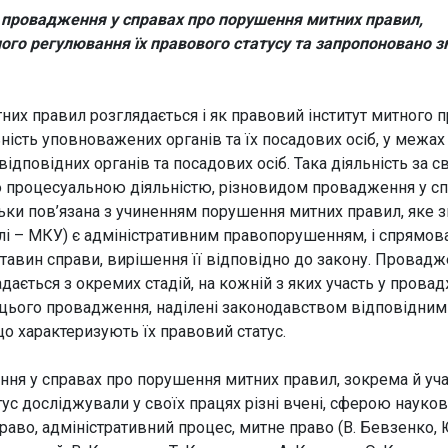
ів провадження у справах про порушення митних правил,
ого регулювання їх правового статусу та запропоновано з
х правил розглядається і як правовий інститут митного пр
ість уповноважених органів та їх посадових осіб, у межах
дповідних органів та посадових осіб. Така діяльність за 
ю процесуальною діяльністю, різновидом провадження у с
ьки пов’язана з учиненням порушення митних правил, яке з
алі – МКУ) є адміністративним правопорушенням, і спрямов
ставин справи, вирішення її відповідно до закону. Провадж
ається з окремих стадій, на кожній з яких участь у прова
ми цього провадження, наділені законодавством відповідни
о характеризують їх правовий статус.
ня у справах про порушення митних правил, зокрема й уч
тус досліджували у своїх працях різні вчені, сферою науко
право, адміністративний процес, митне право (В. Бевзенко, 