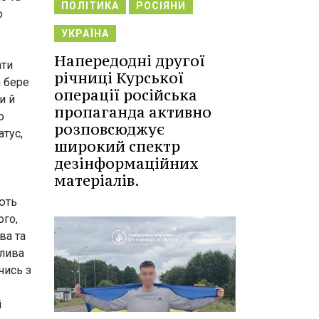
ПОЛІТИКА
РОСІЯНИ
о
УКРАЇНА
Напередодні другої
ати
річниці Курської
а бере
операції російська
и й
пропаганда активно
о
розповсюджує
тус,
широкий спектр
дезінформаційних
матеріалів.
ють
ого,
ва та
жлива
чись з
і