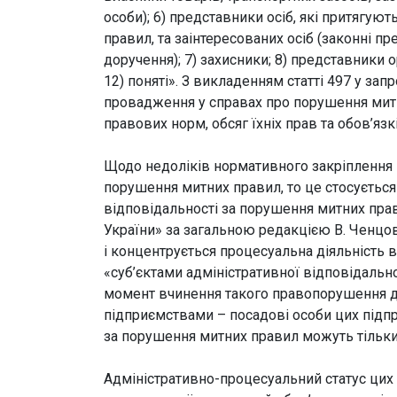
особи); 6) представники осіб, які притягую
правил, та заінтересованих осіб (законні пр
доручення); 7) захисники; 8) представники ор
12) поняті». З викладенням статті 497 у зап
провадження у справах про порушення митн
правових норм, обсяг їхніх прав та обов’язк
Щодо недоліків нормативного закріплення 
порушення митних правил, то це стосується 
відповідальності за порушення митних прав
України» за загальною редакцією В. Ченцов
і концентрується процесуальна діяльність в
«суб’єктами адміністративної відповідальн
момент вчинення такого правопорушення до
підприємствами – посадові особи цих підпр
за порушення митних правил можуть тільки
Адміністративно-процесуальний статус цих 