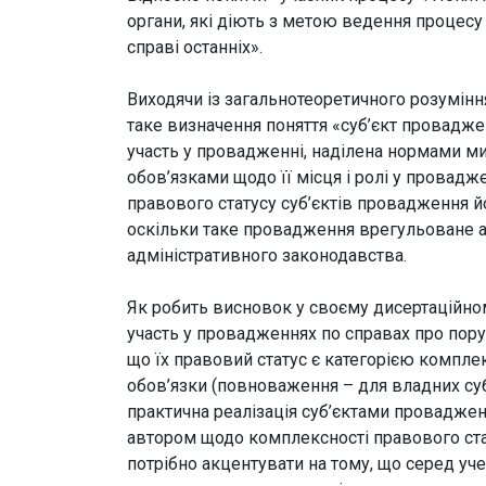
органи, які діють з метою ведення процесу
справі останніх».
Виходячи із загальнотеоретичного розумінн
таке визначення поняття «суб’єкт провадже
участь у провадженні, наділена нормами м
обов’язками щодо її місця і ролі у провадж
правового статусу суб’єктів провадження й
оскільки таке провадження врегульоване 
адміністративного законодавства.
Як робить висновок у своєму дисертаційном
участь у провадженнях по справах про пор
що їх правовий статус є категорією компле
обов’язки (повноваження – для владних суб’
практична реалізація суб’єктами проваджен
автором щодо комплексності правового стат
потрібно акцентувати на тому, що серед уче