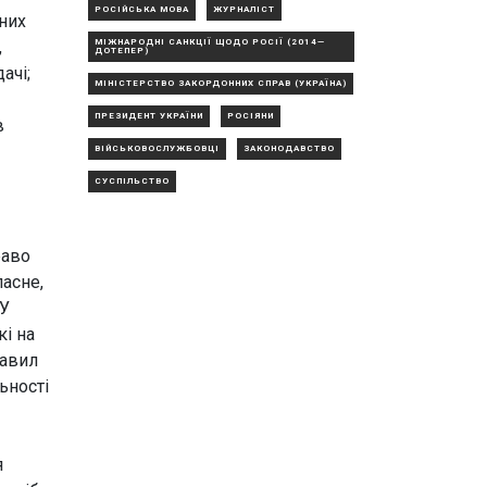
РОСІЙСЬКА МОВА
ЖУРНАЛІСТ
тних
,
МІЖНАРОДНІ САНКЦІЇ ЩОДО РОСІЇ (2014—
ДОТЕПЕР)
ачі;
МІНІСТЕРСТВО ЗАКОРДОННИХ СПРАВ (УКРАЇНА)
ПРЕЗИДЕНТ УКРАЇНИ
РОСІЯНИ
в
ВІЙСЬКОВОСЛУЖБОВЦІ
ЗАКОНОДАВСТВО
СУСПІЛЬСТВО
раво
асне,
КУ
кі на
равил
ьності
я