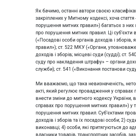
Як бачимо, останні автори своєю класифік
закріплених у Митному кодексі, хоча стаття
порушення митних правил») багатьох з них н
про порушення митних правил. Ці суб’єкти 
(«Посадові особи органів доходів і зборів
правил»); ст. 522 МКУ («Органи, уповноваж
доходів і зборів; місцеві суди (судді); ст.
суду про накладення штрафу» – органи дохо
служби); ст. 541 («Виконання постанови су
Ми вважаємо, що така невизначеність, нет
акті, який регулює провадження у справах
внести зміни до митного кодексу України, в
справах про порушення митних правил») у та
порушення митних правил. Суб’єктами пров
доходів і зборів та їх посадові особи; 2) с
виконавці; 4) особи, які притягуються до а
власники товарів, транспортних засобів, заз