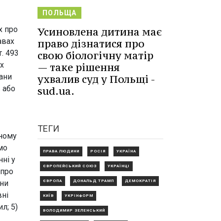
ПОЛЬЩА
х про
Усиновлена дитина має
авах
право дізнатися про
. 493
свою біологічну матір
их
— таке рішення
ани
ухвалив суд у Польщі -
в або
sud.ua.
.
ТЕГИ
вному
мо
ПРАВА ЛЮДИНИ
РОСІЯ
УКРАЇНА
ні у
ЄВРОПЕЙСЬКИЙ СОЮЗ
УКРАЇНЦІ
 про
ани
ЄВРОПА
ДОНАЛЬД ТРАМП
ДЕМОКРАТІЯ
вні
КИЇВ
УКРІНФОРМ
л; 5)
ВОЛОДИМИР ЗЕЛЕНСЬКИЙ