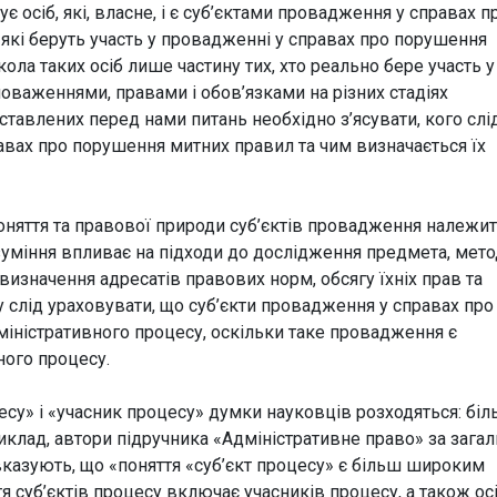
є осіб, які, власне, і є суб’єктами провадження у справах п
які беруть участь у провадженні у справах про порушення
кола таких осіб лише частину тих, хто реально бере участь у
оваженнями, правами і обов’язками на різних стадіях
авлених перед нами питань необхідно з’ясувати, кого слі
авах про порушення митних правил та чим визначається їх
оняття та правової природи суб’єктів провадження належит
уміння впливає на підходи до дослідження предмета, мето
визначення адресатів правових норм, обсягу їхніх прав та
у слід ураховувати, що суб’єкти провадження у справах про
міністративного процесу, оскільки таке провадження є
ного процесу.
су» і «учасник процесу» думки науковців розходяться: біл
иклад, автори підручника «Адміністративне право» за зага
 вказують, що «поняття «суб’єкт процесу» є більш широким
я суб’єктів процесу включає учасників процесу, а також осі