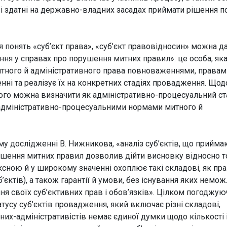
 і здатні на державно-владних засадах приймати рішення п
я понять «суб’єкт права», «суб’єкт правовідносин» можна д
ння у справах про порушення митних правил»: це особа, як
итного й адміністративного права повноваженнями, правам
енні та реалізує їх на конкретних стадіях провадження. Щод
ого можна визначити як адміністративно-процесуальний ста
адміністративно-процесуальними нормами митного й
у дослідженні В. Нижникова, «аналіз суб’єктів, що прийма
ушення митних правил дозволив дійти висновку відносно т
ксною й у широкому значенні охоплює такі складові, як пра
єктів), а також гарантії й умови, без існування яких немо
ня своїх суб’єктивних прав і обов’язків». Цілком погоджую
усу суб’єктів провадження, який включає різні складові,
них-адміністративістів немає єдиної думки щодо кількості 