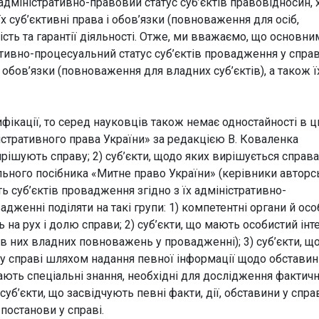
адміністративно-правовий статус суб’єктів правовідносин, 
х суб’єктивні права і обов’язки (повноваження для осіб,
ість та гарантії діяльності. Отже, ми вважаємо, що основни
тивно-процесуальний статус суб’єктів провадження у спра
 обов’язки (повноваження для владних суб’єктів), а також ї
ифікації, то серед науковців також немає одностайності в 
ністративного права України» за редакцією В. Коваленка
вирішують справу; 2) суб’єкти, щодо яких вирішується справа;
льного посібника «Митне право України» (керівники авторс
ь суб’єктів провадження згідно з їх адміністративно-
женні поділяти на такі групи: 1) компетентні органи й особ
ь на рух і долю справи; 2) суб’єкти, що мають особистий інт
і в них владних повноважень у провадженні); 3) суб’єкти, щ
 у справі шляхом надання певної інформації щодо обставин
мають спеціальні знання, необхідні для дослідження фактич
 суб’єкти, що засвідчують певні факти, дії, обставини у справ
 постанови у справі.