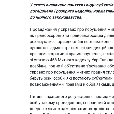
У статті визначено поняття і види суб’єкт
досліджено і розкрито недоліки нормативн
до чинного законодавства.
Провадження у справах про порушення митни
як правоохоронна та правозастосовна діяльн
реалізуються юрисдикційні повноваження ві
сутністю є адміністративно-юрисдикційно
про адміністративні правопорушення, оскіл
зі статтею 458 Митного кодексу України (д
всебічне, повне й об’єктивне з’ясування об
справах про порушення митних правил склад
беруть різні особи, які постають суб’єкта
повноваженнями, правами й обов’язками, щ
Питання правового регулювання проваджен
осіб у такому провадженні, їх правовий ста
інтересів яких є адміністративно-деліктне 