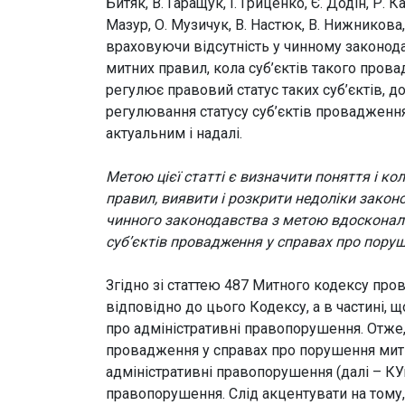
Битяк, В. Гаращук, І. Гриценко, Є. Додін, Р.
Мазур, О. Музичук, В. Настюк, В. Нижникова,
враховуючи відсутність у чинному законод
митних правил, кола суб’єктів такого пров
регулює правовий статус таких суб’єктів,
регулювання статусу суб’єктів провадженн
актуальним і надалі.
Метою цієї статті є визначити поняття і к
правил, виявити і розкрити недоліки закон
чинного законодавства з метою вдосконал
суб’єктів провадження у справах про пору
Згідно зі статтею 487 Митного кодексу пр
відповідно до цього Кодексу, а в частині, 
про адміністративні правопорушення. Отже
провадження у справах про порушення митн
адміністративні правопорушення (далі – КУ
правопорушення. Слід акцентувати на тому,