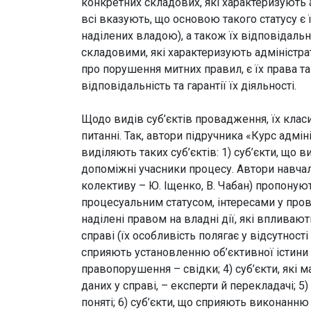
конкретних складових, які характеризують 
всі вказують, що основою такого статусу є ї
наділених владою), а також їх відповідальн
складовими, які характеризують адміністра
про порушення митних правил, є їх права та
відповідальність та гарантії їх діяльності.
Щодо видів суб’єктів провадження, їх клас
питанні. Так, автори підручника «Курс адмі
виділяють таких суб’єктів: 1) суб’єкти, що 
допоміжні учасники процесу. Автори навча
колективу – Ю. Іщенко, В. Чабан) пропонуют
процесуальним статусом, інтересами у провад
наділені правом на владні дії, які впливают
справі (їх особливість полягає у відсутност
сприяють установленню об’єктивної істини
правопорушення – свідки; 4) суб’єкти, які 
даних у справі, – експерти й перекладачі; 5)
поняті; 6) суб’єкти, що сприяють виконанню