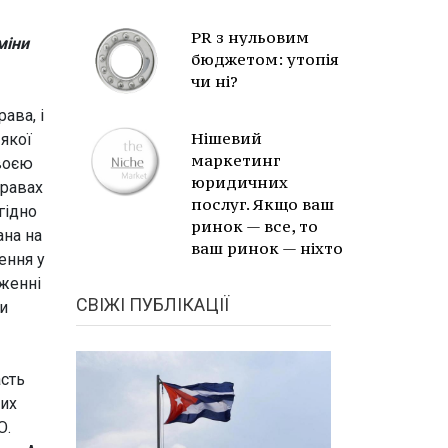
PR з нульовим
міни
бюджетом: утопія
чи ні?
ава, і
Нішевий
 якої
маркетинг
своєю
юридичних
правах
послуг. Якщо ваш
гідно
ринок — все, то
ана на
ваш ринок — ніхто
ення у
дженні
СВІЖІ ПУБЛІКАЦІЇ
ми
асть
вих
Ю.