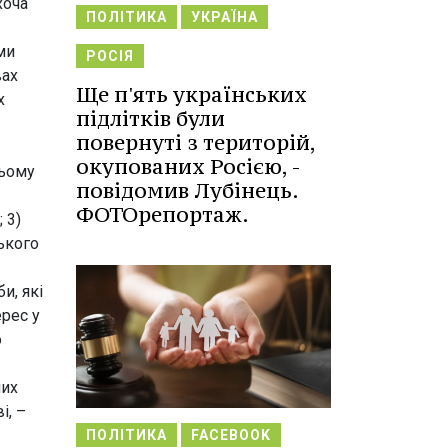
хоча
ПОЛІТИКА
УКРАЇНА
ми
РОСІЯ
вах
Ще п'ять українських
х
підлітків були
повернуті з територій,
окупованих Росією, -
цьому
повідомив Лубінець.
ФОТОрепортаж.
 3)
ького
и, які
ерес у
о
них
і, –
ПОЛІТИКА
FACEBOOK