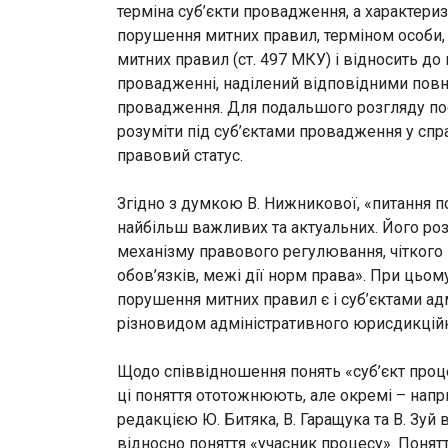
терміна суб’єкти провадження, а характеризу
порушення митних правил, терміном особи, 
митних правил (ст. 497 МКУ) і відносить до 
провадженні, наділений відповідними повн
провадження. Для подальшого розгляду пост
розуміти під суб’єктами провадження у спр
правовий статус.
Згідно з думкою В. Нижникової, «питання п
найбільш важливих та актуальних. Його роз
механізму правового регулювання, чіткого 
обов’язків, межі дії норм права». При цьом
порушення митних правил є і суб’єктами ад
різновидом адміністративного юрисдикцій
Щодо співвідношення понять «суб’єкт проце
ці поняття ототожнюють, але окремі – напр
редакцією Ю. Битяка, В. Гаращука та В. Зуй
відносно поняття «учасник процесу». Понятт