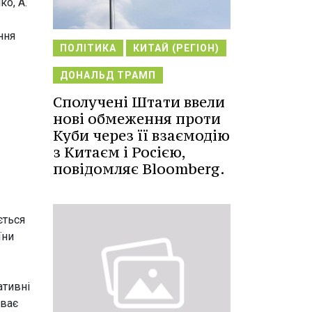
ко, А.
ння
ПОЛІТИКА
КИТАЙ (РЕГІОН)
ДОНАЛЬД ТРАМП
Сполучені Штати ввели
нові обмеження проти
Куби через її взаємодію
з Китаєм і Росією,
повідомляє Bloomberg.
ється
їни
ативні
иває