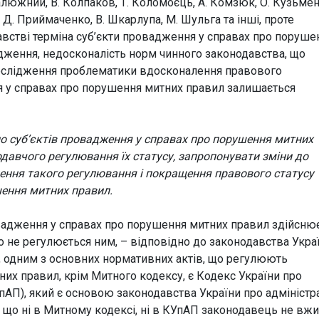
 Калюжний, В. Колпаков, Т. Коломоєць, А. Комзюк, О. Кузьмен
 Д. Приймаченко, В. Шкарлупа, М. Шульга та інші, проте
австві терміна суб’єкти провадження у справах про поруше
адження, недосконалість норм чинного законодавства, що
 дослідження проблематики вдосконалення правового
я у справах про порушення митних правил залишається
оло суб’єктів провадження у справах про порушення митних
одавчого регулювання їх статусу, запропонувати зміни до
ення такого регулювання і покращення правового статусу
шення митних правил.
овадження у справах про порушення митних правил здійсню
що не регулюється ним, – відповідно до законодавства Укра
, одним з основних нормативних актів, що регулюють
их правил, крім Митного кодексу, є Кодекс України про
пАП), який є основою законодавства України про адміністр
 що ні в Митному кодексі, ні в КУпАП законодавець не вж