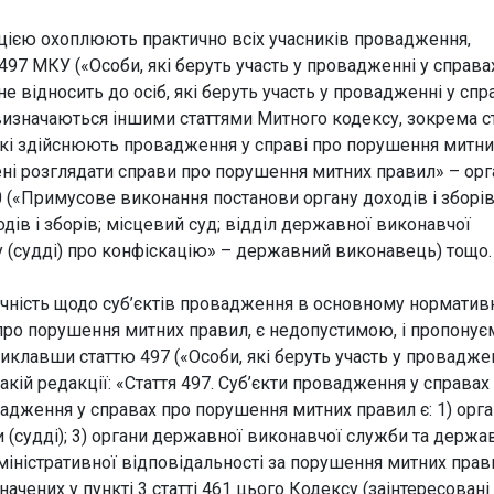
ацією охоплюють практично всіх учасників провадження,
 497 МКУ («Особи, які беруть участь у провадженні у справа
е відносить до осіб, які беруть участь у провадженні у спр
визначаються іншими статтями Митного кодексу, зокрема ст
, які здійснюють провадження у справі про порушення митн
ені розглядати справи про порушення митних правил» – орг
 540 («Примусове виконання постанови органу доходів і зборі
дів і зборів; місцевий суд; відділ державної виконавчої
ду (судді) про конфіскацію» – державний виконавець) тощо
очність щодо суб’єктів провадження в основному нормати
 про порушення митних правил, є недопустимою, і пропонує
иклавши статтю 497 («Особи, які беруть участь у проваджен
кій редакції: «Стаття 497. Суб’єкти провадження у справах
адження у справах про порушення митних правил є: 1) орг
уди (судді); 3) органи державної виконавчої служби та держа
дміністративної відповідальності за порушення митних прави
начених у пункті 3 статті 461 цього Кодексу (заінтересовані