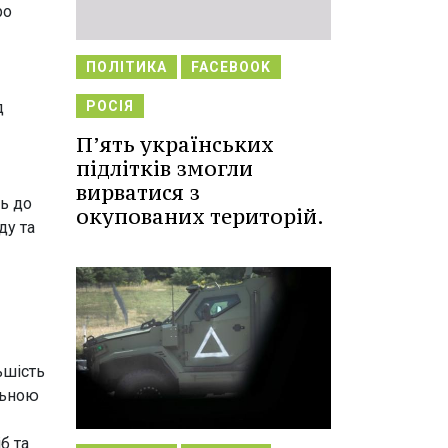
ро
ПОЛІТИКА
FACEBOOK
д
РОСІЯ
П’ять українських
підлітків змогли
вирватися з
ь до
окупованих територій.
ду та
ьшість
льною
б та