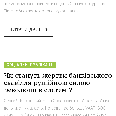
примера можно привести недавний выпуск журнала
Time, обложку которого «украшала»...
ЧИТАТИ ДАЛІ
СОЦІАЛЬНІ ПУБЛІКАЦІЇ
Чи стануть жертви банківського
свавілля рушійною силою
революції в системі?
Сергей Пачковский, Член Соза юристов Украины У них
деньги. У них власть. Но ведь нас больше!УААП, ВОО
«КИУ-ПФУ (ЗВ)» uaap.kiev.ua Оглядываясь на события,