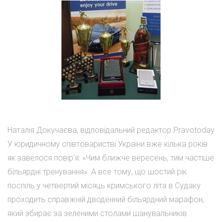
Наталія Докучаєва, відповідальний редактор Pravotoday
У юридичному співтоваристві України вже кілька років
як завелося повір'я: «Чим ближче вересень, тим частіше
більярдні тренування». А все тому, що шостий рік
поспіль у четвертий місяць кримського літа в Судаку
проходить справжній дводенний більярдний марафон,
який збирає за зеленими столами шанувальників