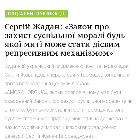
СОЦІАЛЬНІ ПУБЛІКАЦІЇ
Сергій Жадан: «Закон про
захист суспільної моралі будь-
якої миті може стати дієвим
репресивним механізмом»
Видатний український письменник, поет та перекладач
Сергій Жадан дав інтерв’ю сайту Громадської кампанії
проти встановлення цензури в Україні
«AMORAL.ORG.UA», якому розповів, чому має бути
скасований Закон «Про захист суспільної моралі» та як
він може бути використаний проти громадянського
суспільства.Чи має право демократична держава на
захист суспільної моралі шляхом впровадження
цензури?Сергій Жадан: Впроваджуват...