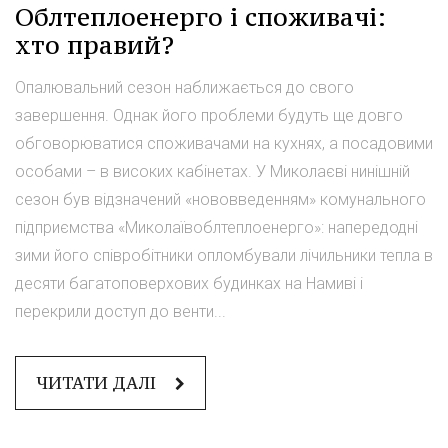
Облтеплоенерго і споживачі:
хто правий?
Опалювальний сезон наближається до свого
завершення. Однак його проблеми будуть ще довго
обговорюватися споживачами на кухнях, а посадовими
особами – в високих кабінетах. У Миколаєві нинішній
сезон був відзначений «нововведенням» комунального
підприємства «Миколаївоблтеплоенерго»: напередодні
зими його співробітники опломбували лічильники тепла в
десяти багатоповерхових будинках на Намиві і
перекрили доступ до венти...
ЧИТАТИ ДАЛІ