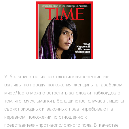
У большинства из нас сложилисьстереотипные
взгляды по поводу положения женщины в арабском
мире.Часто можно встретить заголовки таблоидов о
том, что мусульманки в большинстве случаев лишены
своих природных и законных прав ипребывают в
неравном положении по отношению к
представителямпротивоположного пола. В качестве