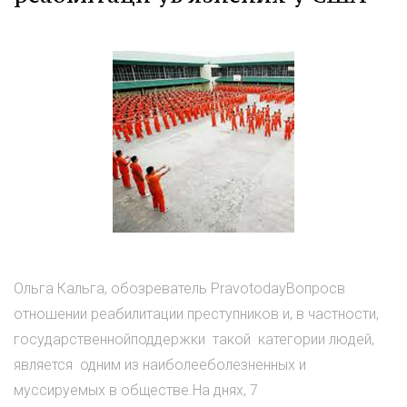
Ольга Кальга, обозреватель PravotodayВопросв
отношении реабилитации преступников и, в частности,
государственнойподдержки такой категории людей,
является одним из наиболееболезненных и
муссируемых в обществе.На днях, 7