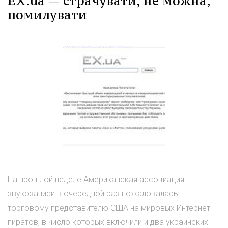
EX.ua — страчувати, не можна,
помилувати
На прошлой неделе Американская ассоциация
звукозаписи в очередной раз пожаловалась
торговому представителю США на мировых Интернет-
пиратов, в число которых включили и два украинских