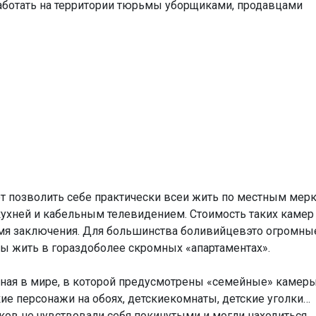
ботать на территории тюрьмы уборщиками, продавцами
жет позволить себе практически всеи жить по местным мер
кухней и кабельным телевидением. Стоимость таких камер
емя заключения. Для большинства боливийцевэто огромны
ы жить в гораздоболее скромных «апартаментах».
нная в мире, в которой предусмотрены «семейные» камер
ие персонажи на обоях, детскиекомнаты, детские уголки…
иков не чувствовали себя покинутыми и могли находиться