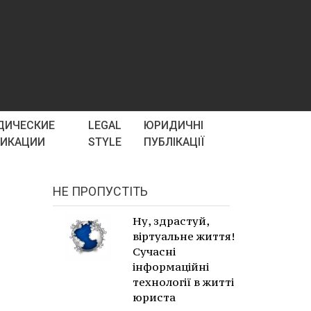
ДИЧЕСКИЕ
LEGAL
ЮРИДИЧНІ
ЛИКАЦИИ
STYLE
ПУБЛІКАЦІЇ
НЕ ПРОПУСТІТЬ
Ну, здрастуй,
віртуальне життя!
Сучасні
інформаційні
технології в житті
юриста