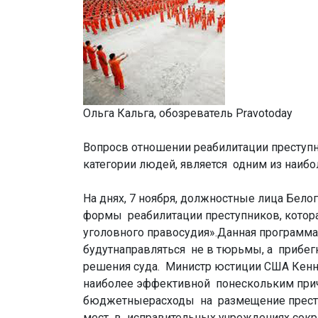
Ольга Кальга, обозреватель Pravotoday
Вопросв отношении реабилитации преступн
категории людей, является одним из наиб
На днях, 7 ноября, должностные лица Бел
формы реабилитации преступников, котор
уголовного правосудия».Данная программа
будутнаправляться не в тюрьмы, а прибегн
решения суда. Министр юстиции США Кенне
наиболее эффективной понескольким при
бюджетныерасходы на размещение прест
мест в исправительных учреждениях сокра