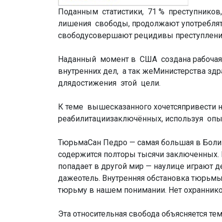
Поданным статистики, 71 % преступников
лишения свободы, продолжают употреблят
свободусовершают рецидивы преступлений,
Наданный момент в США создана рабочая
внутренних дел, а так жеМинистерства зд
длядостижения этой цели.
К теме вышесказанного хочетсяпривести 
реабилитациизаключённых, используя опы
ТюрьмаСан Педро — самая большая в Боливи
содержится полторы тысячи заключенных. 
попадает в другой мир — наулице играют д
дажеотель. Внутренняя обстановка тюрьмы
тюрьму в нашем понимании. Нет охраннико
Эта относительная свобода объясняется те