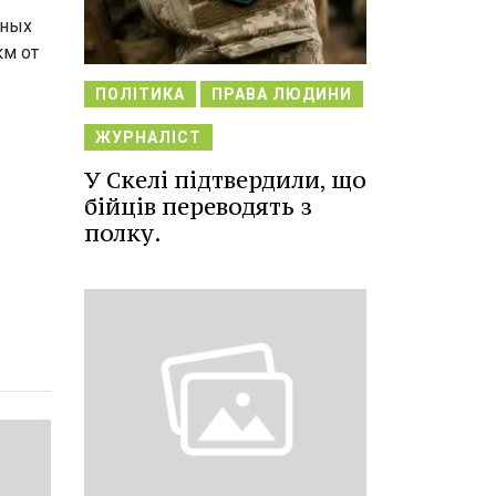
нных
км от
ПОЛІТИКА
ПРАВА ЛЮДИНИ
ЖУРНАЛІСТ
У Скелі підтвердили, що
бійців переводять з
полку.