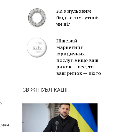
PR з нульовим
бюджетом: утопія
чи ні?
Нішевий
маркетинг
юридичних
послуг. Якщо ваш
ринок — все, то
ваш ринок — ніхто
СВІЖІ ПУБЛІКАЦІЇ
е
сячи