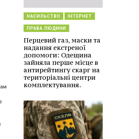
НАСИЛЬСТВО
ІНТЕРНЕТ
ПРАВА ЛЮДИНИ
Перцевий газ, маски та
надання екстреної
допомоги: Одещина
зайняла перше місце в
антирейтингу скарг на
територіальні центри
комплектування.
кам
е
ы