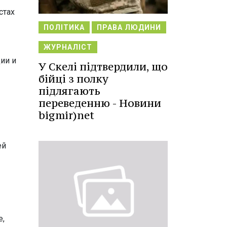
стах
ПОЛІТИКА
ПРАВА ЛЮДИНИ
ЖУРНАЛІСТ
ии и
У Скелі підтвердили, що
бійці з полку
підлягають
переведенню - Новини
bigmir)net
ей
е,