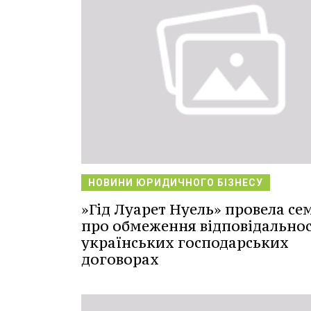
НОВИНИ ЮРИДИЧНОГО БІЗНЕСУ
»Гід Луарет Нуель» провела се
про обмеження відповідальнос
українських господарських
договорах