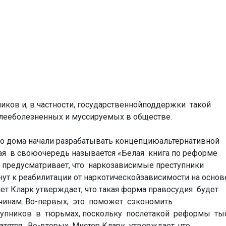
иков и, в частности, государственнойподдержки такой
олееболезненных и муссируемых в обществе.
ого дома начали разрабатывать концепциюальтернативной
ая в своюочередь называется «Белая книга по реформе
 предусматривает, что наркозависимые преступники
ут к реабилитации от наркотическойзависимости на основ
т Кларк утверждает, что такая форма правосудия будет
чинам. Во-первых, это поможет сэкономить
упников в тюрьмах, поскольку послетакой реформы ты
тятся. Во-вторых, Мистер Кларк утверждает, что