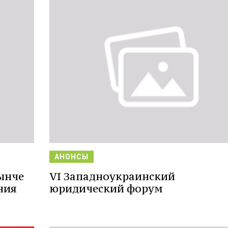
АНОНСЫ
ынче
VІ Западноукраинский
ния
юридический форум