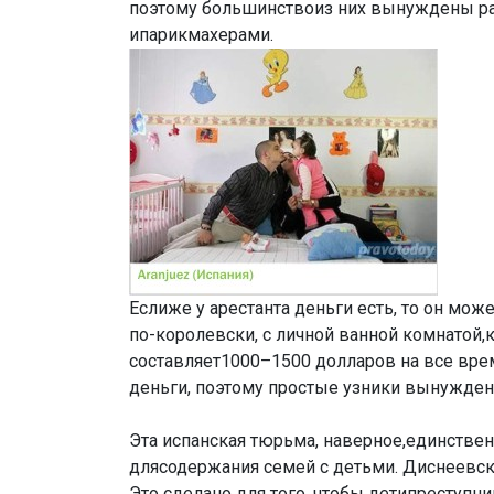
поэтому большинствоиз них вынуждены ра
ипарикмахерами.
Еслиже у арестанта деньги есть, то он мо
по-королевски, с личной ванной комнатой,
составляет1000–1500 долларов на все вр
деньги, поэтому простые узники вынужден
Эта испанская тюрьма, наверное,единстве
длясодержания семей с детьми. Диснеевск
Это сделано для того, чтобы детипреступн