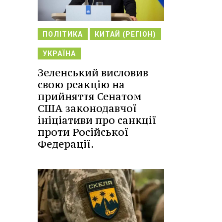
ПОЛІТИКА
КИТАЙ (РЕГІОН)
УКРАЇНА
Зеленський висловив
свою реакцію на
прийняття Сенатом
США законодавчої
ініціативи про санкції
проти Російської
Федерації.