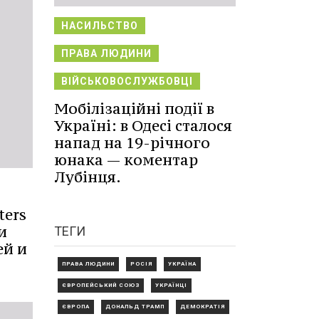
НАСИЛЬСТВО
ПРАВА ЛЮДИНИ
ВІЙСЬКОВОСЛУЖБОВЦІ
Мобілізаційні події в
Україні: в Одесі сталося
напад на 19-річного
юнака — коментар
Лубінця.
ters
и
ТЕГИ
ей и
ПРАВА ЛЮДИНИ
РОСІЯ
УКРАЇНА
ЄВРОПЕЙСЬКИЙ СОЮЗ
УКРАЇНЦІ
ЄВРОПА
ДОНАЛЬД ТРАМП
ДЕМОКРАТІЯ